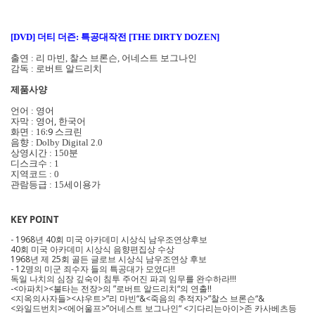
[DVD]
더티 더즌: 특공대작전 [THE DIRTY DOZEN]
출연 : 리 마빈, 찰스 브론슨, 어네스트 보그나인
감독 : 로버트 알드리치
제품사양
언어 : 영어
영어, 한국어
자막 :
:9 스크린
화면 : 16
음향 : Dolby Digital 2.0
상영시간 : 150분
디스크수 : 1
지역코드 : 0
관람등급 : 15세이용가
KEY POINT
- 1968년 40회 미국 아카데미 시상식 남우조연상후보
40회 미국 아카데미 시상식 음향편집상 수상
1968년 제 25회 골든 글로브 시상식 남우조연상 후보
- 12명의 미군 죄수자 들의 특공대가 모였다!!
독일 나치의 심장 깊숙이 침투 주어진 파괴 임무를 완수하라!!!
-<아파치><불타는 전장>의 ”로버트 알드리치“의 연출!!
<지옥의사자들><샤우트>”리 마빈“&<죽음의 추적자>”찰스 브론슨“&
<와일드번치><에어울프>”어네스트 보그나인“ <기다리는아이>존 카사베츠등