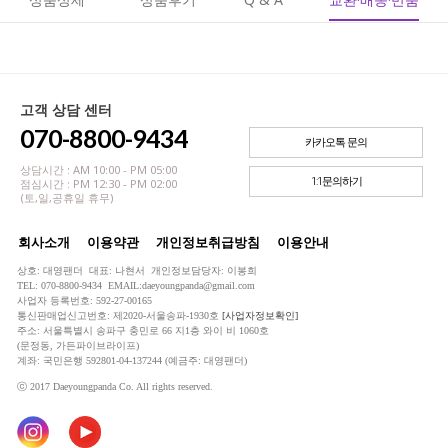
고객 상담 센터
070-8800-9434
카카오톡 문의
상담시간 : AM 10:00 - PM 05:00
1:1문의하기
점심시간 : PM 12:30 - PM 02:00
(토,일,공휴일 휴무)
회사소개
이용약관
개인정보취급방침
이용안내
상호: 대영팬더 대표: 나현서 개인정보담당자: 이봉희
TEL: 070-8800-9434 EMAIL:daeyoungpanda@gmail.com
사업자 등록번호: 592-27-00165
통신판매업신고번호: 제2020-서울송파-1930호
[사업자정보확인]
주소: 서울특별시 송파구 충민로 66 지1층 와이 비 1060호
(문정동, 가든파이브라이프)
계좌: 국민은행 592801-04-137244 (예금주: 대영팬더)
ⓒ 2017 Daeyoungpanda Co. All rights reserved.