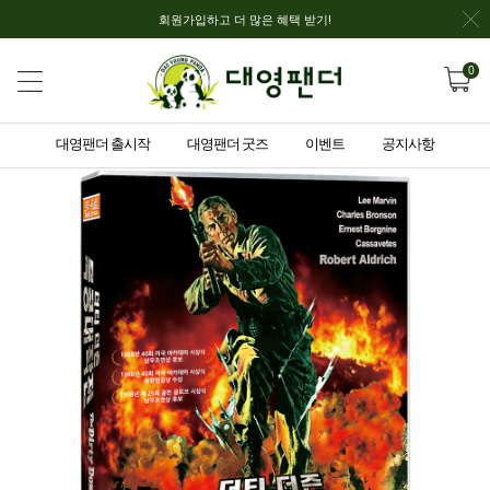
회원가입하고 더 많은 혜택 받기!
0
대영팬더 출시작
대영팬더 굿즈
이벤트
공지사항