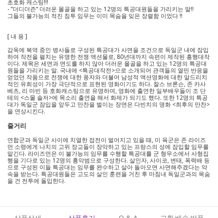
초호화 캐스팅!!!
- ”더디더즌“ 더러운 몰골을 하고 있는 12명의 특공대원들을 가리키는 말!!
그들의 불가능의 적진 침투 임무는 이미 목숨을 잊은 장렬함 이었다 !!
[ 내 용 ]
감옥에 복역 중인 병사들로 구성된 특공대가 사면을 조건으로 독일군 내에 잠입
하여 작전을 펼치는 유명한 전쟁 액션물로, 80년대까지 속편이 제작된 흥행대작
이다. 제목은 세면과 면도를 하지 않아 더러운 몰골을 하고 있는 12명의 특공대
원들을 가리키는 말. 국내에 <특공대작전>으로 소개되어 관객들의 열띤 반응을
얻었던 작품으로 전쟁에 대한 풍자와 더불어 남성적 액션영화에 대한 알드리치
적인 유희성이 가장 극단적으로 표현된 영화이기도 하다. 찰스 브론슨, 존 카사
베츠, 리 마빈 등 호화캐스팅으로 유명하며, 영화에 출연한 일부배우들이 조 단
테의 <스몰 솔저>에 목소리 출연을 해서 화제가 되기도 했다. 또한 12명의 특공
대가 독일군 잠입을 앞두고 만찬을 벌이는 장면은 다빈치의 명화 <최후의 만찬>
을 연상시킨다.
줄거리
연합군과 독일군 사이에 치열한 접전이 벌어지고 있을 때, 미 육군은 존 라이즈
먼 소령에게 나치의 고위 장교들이 장악하고 있는 프랑스의 성에 잠입할 임무를
맡긴다. 라이즈먼은 이 불가능의 임무를 수행할 특공대를 군 형무소에서 사형집
행을 기다로 있는 12명의 흉악범으로 구성한다. 살인자, 사이코, 변태, 폭력배 등
으로 구성된 이들 특공대는 임무를 완수하고 살아 돌아오면 사면해주겠다는 약
속을 받는다. 특공대원들은 고도의 살인 훈련을 거친 후 마침내 독일군과의 목숨
을 건 전투에 돌입한다.
상품상세
상품후기
Q & A
교환·배송·반품