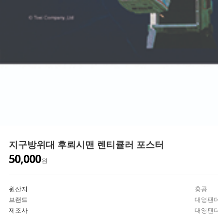
지구방위대 후뢰시맨 렌티큘러 포스터
50,000
원
원산지
홍콩
브랜드
대영팬
제조사
대영팬