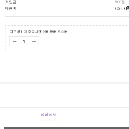
적립금
500원
배송비
(조건)
지구방위대 후뢰시맨 렌티큘러 포스터
상품상세