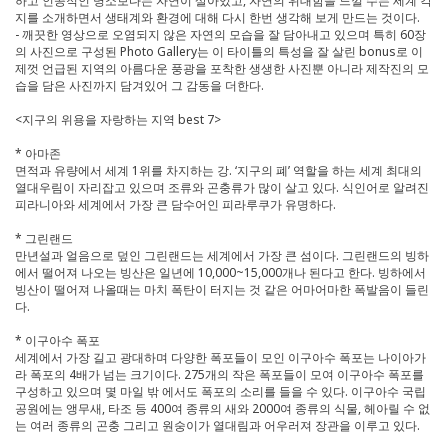
하고 인공적인 명소보다는 자연이 살아있고, 자연의 위대함을 느낄 수는 세계 각
지를 소개하면서 생태계와 환경에 대해 다시 한번 생각해 보게 만드는 것이다.
- 깨끗한 영상으로 오염되지 않은 자연의 모습을 잘 담아내고 있으며 특히 60장
의 사진으로 구성된 Photo Gallery는 이 타이틀의 특성을 잘 살린 bonus로 이
제껏 언급된 지역의 아름다운 풍광을 포착한 생생한 사진뿐 아니라 제작진의 모
습을 담은 사진까지 담겨있어 그 감동을 더한다.
<지구의 위용을 자랑하는 지역 best 7>
* 아마존
면적과 유량에서 세계 1위를 차지하는 강. ‘지구의 폐’ 역할을 하는 세계 최대의
열대우림이 자리잡고 있으며 조류와 곤충류가 많이 살고 있다. 식인어로 알려진
피라니아와 세계에서 가장 큰 담수어인 피라루쿠가 유명하다.
* 그린랜드
만년설과 얼음으로 덮인 그린랜드는 세계에서 가장 큰 섬이다. 그린랜드의 빙하
에서 떨어져 나오는 빙산은 일년에 10,000~15,000개나 된다고 한다. 빙하에서
빙산이 떨어져 나올때는 마치 폭탄이 터지는 것 같은 어마어마한 폭발음이 들린
다.
* 이구아수 폭포
세계에서 가장 길고 광대하며 다양한 폭포들이 모인 이구아수 폭포는 나이아가
라 폭포의 4배가 넘는 크기이다. 275개의 작은 폭포들이 모여 이구아수 폭포를
구성하고 있으며 몇 마일 밖 에서도 폭포의 소리를 들을 수 있다. 이구아수 국립
공원에는 앵무새, 타조 등 400여 종류의 새와 2000여 종류의 식물, 헤아릴 수 없
는 여러 종류의 곤충 그리고 원숭이가 열대림과 어우러져 장관을 이루고 있다.