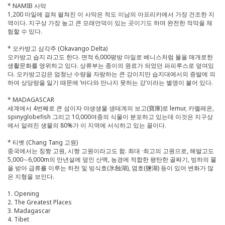
* NAMIB 사막
1,200 마일에 걸쳐 펼쳐진 이 사막은 적도 이남의 아프리카에서 가장 건조한 지
역이다. 지구상 가장 높고 큰 모래언덕이 있는 곳이기도 하며 완전한 적막을 체
험할 수 있다.
* 오카방고 삼각주 (Okavango Delta)
오카방고 습지 라고도 한다. 면적 6,000평방 마일로 베니스처럼 물을 매개로한
생활문화를 영위하고 있다. 상류부는 종이의 원료가 되었던 파피루스로 덮여있
다. 오카방고강은 엄청난 수량을 자랑하는 큰 강이지만 습지대에서의 증발에 의
하여 상당량을 잃기 때문에 ‘바다와 만나지 못하는 강’이라는 별명이 붙어 있다.
* MADAGASCAR
세계에서 4번째로 큰 섬이자 야생생물 생태계의 보고(寶庫)로 lemur, 카멜레온,
spinyglobefish 그리고 10,000여종의 식물이 분포하고 있는데 이것은 지구상
에서 알려진 생물의 80%가 이 지역에 서식하고 있는 꼴이다.
* 티벳 (Chang Tang 고원)
중국에서는 칭짱 고원, 시짱 고원이라고도 함. 최대 ·최고의 고원으로, 해발고도
5,000∼6,000m의 만년설에 덮인 산맥, 농경에 적합한 평탄한 골짜기, 빙하의 물
을 받아 급류를 이루는 하천 및 빙식호(氷蝕湖), 염호(鹽湖) 등이 있어 변화가 많
은 지형을 보인다.
1. Opening
2. The Greatest Places
3. Madagascar
4. Tibet