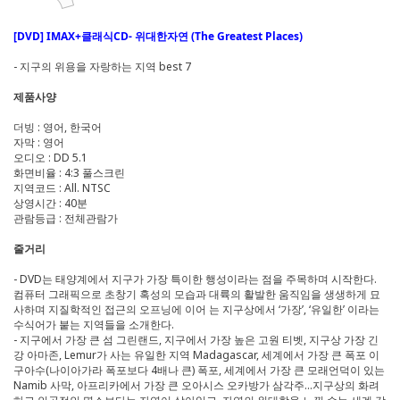
[DVD] IMAX+클래식CD- 위대한자연 (The Greatest Places)
- 지구의 위용을 자랑하는 지역 best 7
제품사양
더빙 : 영어, 한국어
자막 : 영어
오디오 : DD 5.1
화면비율 : 4:3 풀스크린
지역코드 : All. NTSC
상영시간 : 40분
관람등급 : 전체관람가
줄거리
- DVD는 태양계에서 지구가 가장 특이한 행성이라는 점을 주목하며 시작한다.
컴퓨터 그래픽으로 초창기 혹성의 모습과 대륙의 활발한 움직임을 생생하게 묘
사하며 지질학적인 접근의 오프닝에 이어 는 지구상에서 ‘가장’, ‘유일한’ 이라는
수식어가 붙는 지역들을 소개한다.
- 지구에서 가장 큰 섬 그린랜드, 지구에서 가장 높은 고원 티벳, 지구상 가장 긴
강 아마존, Lemur가 사는 유일한 지역 Madagascar, 세계에서 가장 큰 폭포 이
구아수(나이아가라 폭포보다 4배나 큰) 폭포, 세계에서 가장 큰 모래언덕이 있는
Namib 사막, 아프리카에서 가장 큰 오아시스 오카방가 삼각주…지구상의 화려