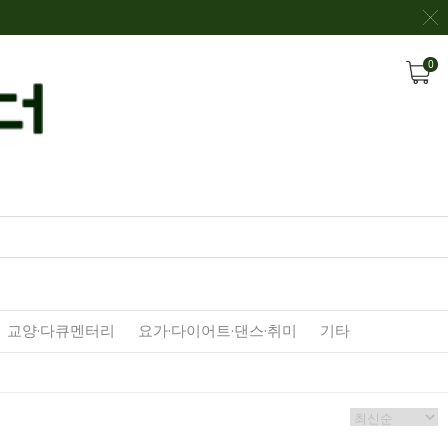
0
교양·다큐멘터리
요가·다이어트·댄스·취미
기타