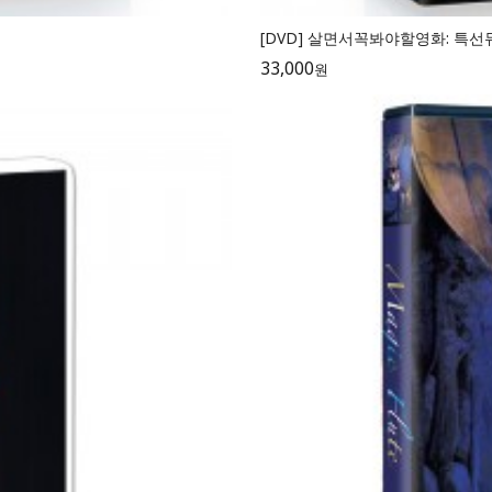
[DVD] 살면서꼭봐야할영화: 특선뮤지
33,000
원