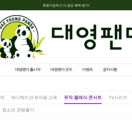
회원가입하고 더 많은 혜택 받기!
대영팬더 출시작
대영팬더 굿즈
이벤트
공지사항
벤처
애니메이션·유아동·교육
뮤직·클래식·콘서트
TV시리즈
청소년 관람불가