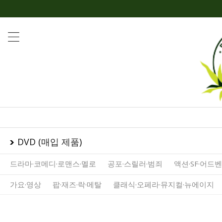
DVD (매입 제품)
드라마·코메디·로맨스·멜로
공포·스릴러·범죄
액션·SF·어드
가요·영상
팝·재즈·락·메탈
클래식·오페라·뮤지컬·뉴에이지