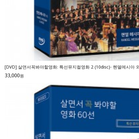
[DVD] 살면서꼭봐야할영화: 특선뮤지컬영화 2 (10disc)- 헨델메시아 
33,000
원