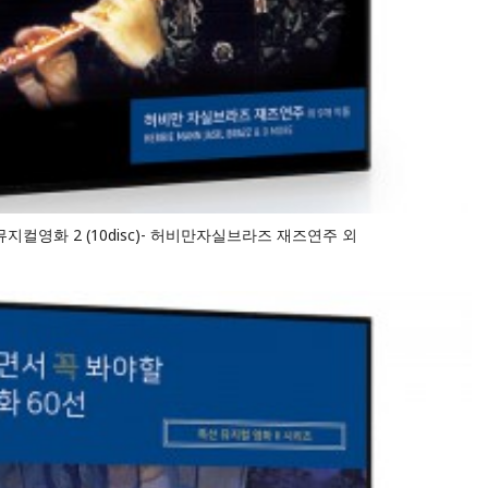
지컬영화 2 (10disc)- 허비만자실브라즈 재즈연주 외