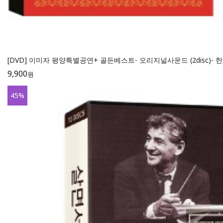
[DVD] 이미자 평양특별공연+ 골든베스트- 오리지널사운드 (2disc)- 
9,900
원
45
%