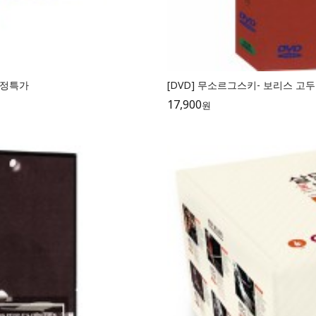
한정특가
[DVD] 무소르그스키- 보리스 고두노브 (
17,900
원