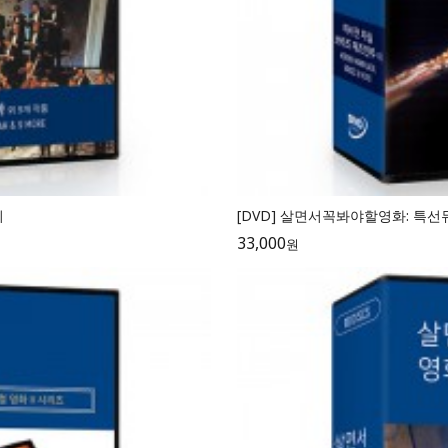
외
[DVD] 살면서꼭봐야할영화: 특선뮤
33,000
원