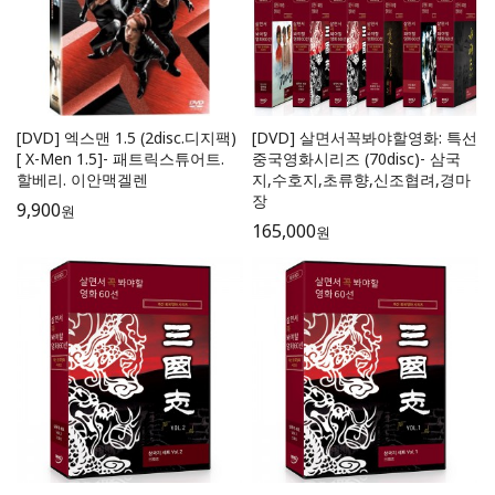
[DVD] 엑스맨 1.5 (2disc.디지팩)
[DVD] 살면서꼭봐야할영화: 특선
[ X-Men 1.5]- 패트릭스튜어트.
중국영화시리즈 (70disc)- 삼국
할베리. 이안맥겔렌
지,수호지,초류향,신조협려,경마
장
9,900
원
165,000
원