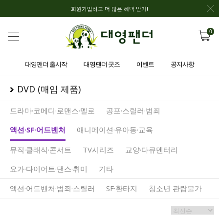
회원가입하고 더 많은 혜택 받기!
0
대영팬더 출시작
대영팬더 굿즈
이벤트
공지사항
DVD (매입 제품)
드라마·코메디·로맨스·멜로
공포·스릴러·범죄
액션·SF·어드벤처
애니메이션·유아동·교육
뮤직·클래식·콘서트
TV시리즈
교양·다큐멘터리
요가·다이어트·댄스·취미
기타
액션·어드벤처·범죄·스릴러
SF·환타지
청소년 관람불가