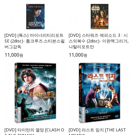
[DVD] (폭스) 마이너리티리포트
[DVD] 스타워즈 에피소드 3 : 시
SE (2disc)- 톰크루즈.스티븐스필
스의복수 (2disc)- 이완맥그리거,
버그감독
나탈리포트만
11,000
11,000
원
원
[DVD] 타이탄의 멸망 [CLASH O
[DVD] 라스트 밈지 [THE LAST