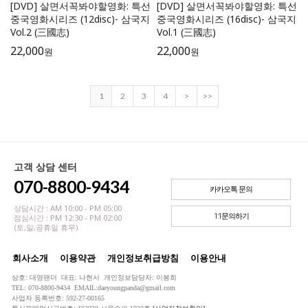
[DVD] 살면서꼭봐야할영화: 특선
[DVD] 살면서꼭봐야할영화: 특선
중국영화시리즈 (12disc)- 삼국지
중국영화시리즈 (16disc)- 삼국지
Vol.2 (三國志)
Vol.1 (三國志)
22,000
22,000
원
원
1
2
3
4
>
>>
고객 상담 센터
070-8800-9434
카카오톡 문의
상담시간 : AM 10:00 - PM 05:00
1:1문의하기
점심시간 : PM 12:30 - PM 02:00
(토,일,공휴일 휴무)
회사소개
이용약관
개인정보취급방침
이용안내
상호: 대영팬더 대표: 나현서 개인정보담당자: 이봉희
TEL: 070-8800-9434 EMAIL:daeyoungpanda@gmail.com
사업자 등록번호: 592-27-00165