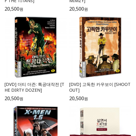
F THE TITANS]
MIMZY]
20,500
20,500
원
원
[DVD] 더티 더즌: 특공대작전 [T
[DVD] 고독한 카우보이 [SHOOT
HE DIRTY DOZEN]
OUT]
20,500
20,500
원
원