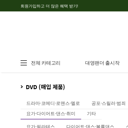
회원가입하고 더 많은 혜택 받기!
전체 카테고리
대영팬더 출시작
DVD (매입 제품)
드라마·코메디·로맨스·멜로
공포·스릴러·범죄
요가·다이어트·댄스·취미
기타
요가·필라테스
다이어트·댄스·볼륨댄스