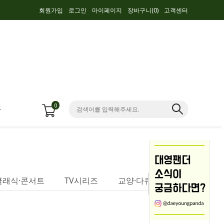
회원가입
로그인
마이페이지
장바구니(
0
)
고객센터
0
항
클래식·콘서트
TV시리즈
교양·다큐멘터리