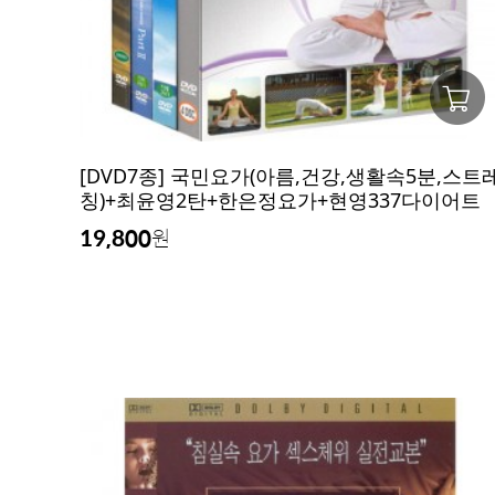
[DVD7종] 국민요가(아름,건강,생활속5분,스트
칭)+최윤영2탄+한은정요가+현영337다이어트
19,800
원