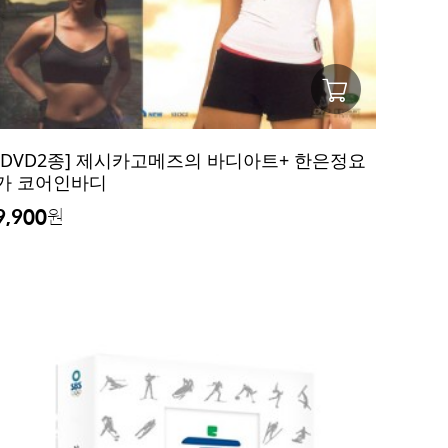
[DVD2종] 제시카고메즈의 바디아트+ 한은정요
가 코어인바디
9,900
원