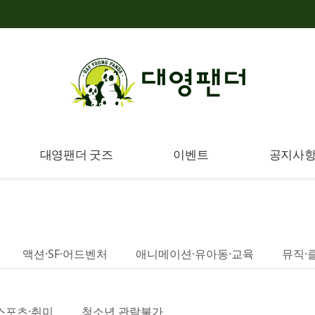
대영팬더 굿즈
이벤트
공지사
액션·SF·어드벤처
애니메이션·유아동·교육
뮤직·
스포츠·취미
청소년 관람불가