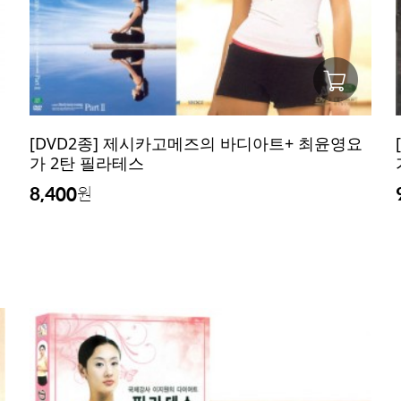
[DVD2종] 제시카고메즈의 바디아트+ 최윤영요
가 2탄 필라테스
8,400
원