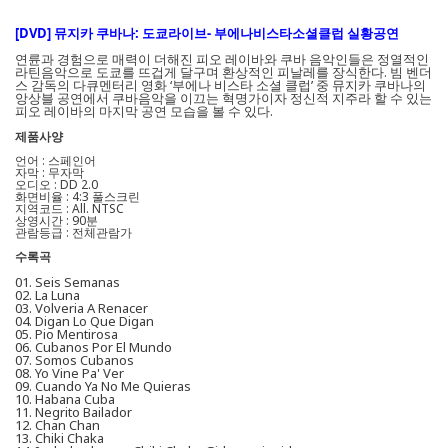
[DVD] 뮤지카 쿠바나: 도쿄라이브- 부에나비스타소셜클럽 실황공연
연륜과 경험으로 매력이 더해진 피오 레이바와 쿠바 음악인들은 정열적인
라틴음악으로 도쿄를 뜨겁게 달구며 환상적인 피날레를 장식한다. 빔 벤더
스 감독의 다큐멘터리 영화 ‘부에나 비스타 소셜 클럽’ 중 뮤지카 쿠바나의
앙상블 공연에서 쿠바음악을 이끄는 혁명가이자 정신적 지주라 할 수 있는
피오 레이바의 마지막 공연 모습을 볼 수 있다.
제품사양
언어 : 스페인어
자막 : 무자막
오디오 : DD 2.0
화면비율 : 4:3 풀스크린
지역코드 : All. NTSC
상영시간 : 90분
관람등급 : 전체관람가
수록곡
01. Seis Semanas
02. La Luna
03. Volveria A Renacer
04. Digan Lo Que Digan
05. Pio Mentirosa
06. Cubanos Por El Mundo
07. Somos Cubanos
08. Yo Vine Pa' Ver
09. Cuando Ya No Me Quieras
10. Habana Cuba
11. Negrito Bailador
12. Chan Chan
13. Chiki Chaka