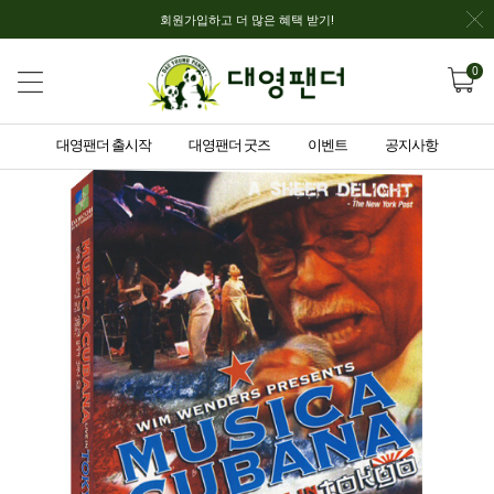
회원가입하고 더 많은 혜택 받기!
0
대영팬더 출시작
대영팬더 굿즈
이벤트
공지사항