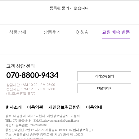
등록된 문의가 없습니다.
상품상세
상품후기
Q & A
교환·배송·반품
고객 상담 센터
070-8800-9434
카카오톡 문의
상담시간 : AM 10:00 - PM 05:00
1:1문의하기
점심시간 : PM 12:30 - PM 02:00
(토,일,공휴일 휴무)
회사소개
이용약관
개인정보취급방침
이용안내
상호: 대영팬더 대표: 나현서 개인정보담당자: 이봉희
TEL: 070-8800-9434 EMAIL:daeyoungpanda@gmail.com
사업자 등록번호: 592-27-00165
통신판매업신고번호: 제2020-서울송파-1930호
[사업자정보확인]
주소: 서울특별시 송파구 충민로 66 지1층 와이 비 1060호