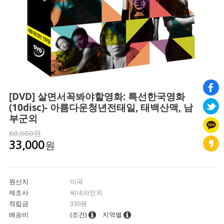
[DVD] 살면서꼭봐야할영화: 특선한국영화
(10disc)- 아름다운청년전태일, 태백산맥, 남
부군외
60,000원
원
33,000
원산지
미국
제조사
씨네라인외
적립금
330원
배송비
(조건)
지역별