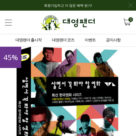
회원가입하고 더 많은 혜택 받기!
0
대영팬더 출시작
대영팬더 굿즈
이벤트
공지사항
45
%