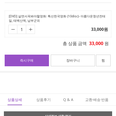
[DVD] 살면서꼭봐야할영화: 특선한국영화 (10disc)- 아름다운청년전태
일, 태백산맥, 남부군외
33,000
원
33,000
총 상품 금액
원
즉시구매
장바구니
찜
상품상세
상품후기
Q & A
교환·배송·반품