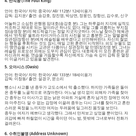
4. 반칙왕 (The Foul King)
언어: 한국어/ 자막: 중국어/ All/ 112분/ 12세이용가
감독: 김지운/ 출연: 송강호, 장진영, 박상면, 정웅인, 장항선, 김수로, 신구
어눌하고 소심한 은행원 임대호(송강호 분). 그는 하루걸러 지각에 실적도
저조하고 제대로 되는 일이라곤 하나도 없다. 매일 그를 괴롭히는 부지점
장(송영창 분)의 헤드락걸기는 정말 지긋지긋하다. 어느날 찾아간 체육관
에서 '반칙왕' 울트라 타이거마스크의 사진을 보고 흥분한 그는 얼떨결에
장관장(장항선 분)에게 레슬링을 배우겠다고 선언해버린다. 자신의 철없
는 행동을 후회하는 것도 잠시, 매일 고된 훈련이 시작된다. 피도 눈물도 없
이 맹연습을 시키는 교관은 다름아닌 장관장의 딸 민영(장진영 분). 그녀는
레슬링 프로모션 외에는 도무지 관심이 없다. 대호에게 이 모진 훈련은 곧
자신과의 싸움. 연습을 거듭할수록 자신에게도 가슴 속 깊이 감춰 둔 열정
이 이글거리고 있음을 발견한다.
5. 오아시스 (Oasis)
언어: 한국어/ 자막: 한국어/ All/ 133분/ 18세이용가
감독: 이창동/ 출연: 설경구, 문소리
뺑소니 사고를 낸 종두가 교도소에서 막 출소했다. 하지만 가족들은 돌아
온 종두를 노골적으로 귀찮아한다. 어느날 생각 없이 피해자 가족을 찾아
간 종두는 다 이사가고 없는 낡은 아파트 거실에 혼자 남겨진 장애인 여자
와 마주친다. 알 수 없는 감정에 이끌려 종두는 다시 그녀를 찾아가고 혼란
스러운 욕정을 느끼지만 여자는 두려움에 일그러진 몸짓을 보인다.
종두는 여자가 예쁘다고 생각했다. 그래서 만져보고 싶었을 뿐이었다. 자
괴감에 빠져 하릴없이 시간을 죽이던 어느 밤, 뜻밖에 그녀로부터 전화가
걸려온다.
6. 수취인불명 (Address Unknown)