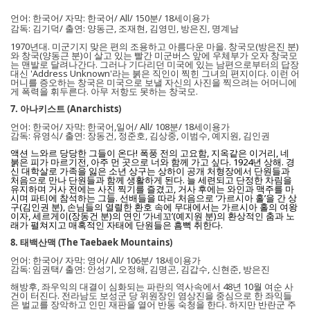
언어: 한국어/ 자막: 한국어/ All/ 150분/ 18세이용가
감독: 김기덕/ 출연: 양동근, 조재현, 김영민, 방은진, 명계남
1970년대. 미군기지 맞은 편의 조용하고 아름다운 마을. 창국모(방은진 분)
와 창국(양동근 분)이 살고 있는 빨간 미군버스 앞에 우체부가 오자 창국모
는 맨발로 달려나간다. 그러나 기다리던 미국에 있는 남편으로부터의 답장
대신 'Address Unknown'라는 붉은 직인이 찍힌 그녀의 편지이다. 이런 어
머니를 증오하는 창국은 미국으로 보낼 자신의 사진을 찍으려는 어머니에
게 폭력을 휘두른다. 아무 저항도 못하는 창국모.
7. 아나키스트 (Anarchists)
언어: 한국어/ 자막: 한국어,일어/ All/ 108분/ 18세이용가
감독: 유영식/ 출연: 장동건, 정준호, 김상중, 이범수, 예지원, 김인권
액션 느와르 당당한 그들이 온다! 폭풍 전의 고요함, 지옥같은 이거리, 네
붉은 피가 마르기전, 아주 먼 곳으로 너와 함께 가고 싶다.
1924년 상해. 경
신 대학살로 가족을 잃은 소년 상구는 상하이 공개 처형장에서 단원들과
처음으로 만나 단원들과 함께 생활하게 된다. 늘 세련되고 단정한 차림을
유지하며 거사 전에는 사진 찍기를 즐겼고, 거사 후에는 와인과 맥주를 마
시며 파티에 참석하는 그들. 선배들을 따라 처음으로 ‘가르시아 홀’을 간 상
구(김인권 분), 손님들의 열렬한 환호 속에 무대에서는 가르시아 홀의 여왕
이자, 세르게이(장동건 분)의 연인 ‘가네꼬’(예지원 분)의 환상적인 춤과 노
래가 펼쳐지고 매혹적인 자태에 단원들은 흠뻑 취한다.
8. 태백산맥 (The Taebaek Mountains)
언어: 한국어/ 자막: 영어/ All/ 106분/ 18세이용가
감독: 임권택/ 출연: 안성기, 오정해, 김명곤, 김갑수, 신현준, 방은진
해방후, 좌우익의 대결이 심화되는 파란의 역사속에서 48년 10월 여순 사
건이 터진다. 전라남도 보성군 당 위원장인 염상진을 중심으로 한 좌익들
은 벌교를 장악하고 인민 재판을 열어 반동 숙청을 한다. 하지만 반란군 주