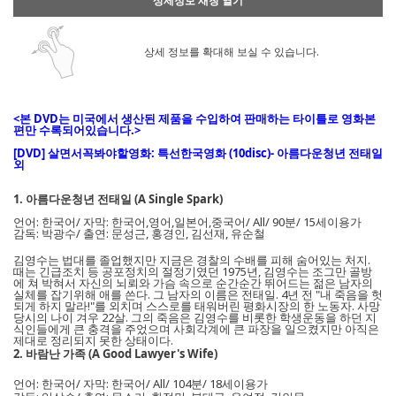
상세정보 새창 열기
상세 정보를 확대해 보실 수 있습니다.
<본 DVD는 미국에서 생산된 제품을 수입하여 판매하는 타이틀로 영화본
편만 수록되어있습니다.>
[DVD] 살면서꼭봐야할영화: 특선한국영화 (10disc)- 아름다운청년 전태일
외
1. 아름다운청년 전태일 (A Single Spark)
언어: 한국어/ 자막: 한국어,영어,일본어,중국어/ All/ 90분/ 15세이용가
감독: 박광수/ 출연: 문성근, 홍경인, 김선재, 유순철
김영수는 법대를 졸업했지만 지금은 경찰의 수배를 피해 숨어있는 처지.
때는 긴급조치 등 공포정치의 절정기였던 1975년, 김영수는 조그만 골방
에 쳐 박혀서 자신의 뇌뢰와 가슴 속으로 순간순간 뛰어드는 젊은 남자의
실체를 잡기위해 애를 쓴다. 그 남자의 이름은 전태일. 4년 전 "내 죽음을 헛
되게 하지 말라!"를 외치며 스스로를 태워버린 평화시장의 한 노동자. 사망
당시의 나이 겨우 22살. 그의 죽음은 김영수를 비롯한 학생운동을 하던 지
식인들에게 큰 충격을 주었으며 사회각계에 큰 파장을 일으켰지만 아직은
제대로 정리되지 못한 상태이다.
2. 바람난 가족 (A Good Lawyer's Wife)
언어: 한국어/ 자막: 한국어/ All/ 104분/ 18세이용가