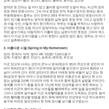
감독: 임상수/ 출연: 문소리, 황정민, 봉태규, 윤여정, 김인문
영작은 돈 안되는 일 마다 않고 올바른 일이라면 도맡아 하는, 비교적 정의
로운 30대 변호사이다. 그의 아내 호정은 전직 무용수였지만 현재는 동네
무용학원에서 춤추는 것이 전부인 30대 주부이다. 모범적인 변호사이자 가
장이 되기를 희망하는 영작과 평범한 삶에 질린 호정 부부 그리고 입양한 7
세 아들 수인, 이렇게 셋이 한가족이다. 부부는 아들을 무척이나 사랑하지
만 아들 수인은 요즘 자신이 입양아라는 사실 때문에 혼란을 겪고 있다. 영
작은 겉보기에는 바람직하기 이를데 없는 남편이지만 호정은 그와의 섹스
에서 더 이상 오르가즘을 느끼지 못한다. 남편은 맘도 몸도, 변하는 것 아니
냐고 일축해버린다.
3. 아름다운 시절 (Spring in My Hometown)
언어: 한국어/ 자막: 영어/ All/ 102분/ 12세이용가
감독: 이광모/ 출연: 안성기, 송옥숙, 배유정, 유오성
미군 장교와 사귀는 성민의 큰누나 영숙(명순미 분)의 주선으로 성민의 아
버지 최씨(안성기 분)가 미군부대에 일자리를 얻으면서 성민네 형편은 나
날이 나아져 간다. 반면 성민(이인 분)네 아래채 방에 세들어 살고 있는 창
희(김정우 분)의 어머니 안성댁(배유정 분)은 의용군으로 끌려간 채 소식
없는 남편을 2년째 기다리며 어린 두 자녀와 함께 힘겹게 살림을 꾸려간다.
생계를 이어가기 힘들 정도로 가난에 찌든 안성댁을 보다 못한 최씨는 그
녀에게 미군의 팬티와 러닝 셔츠들을 빨래해주는 세탁 일을 알선해준다.
그러나 강변에 널어놓은 미군 속옷빨래들을 모조리 도둑맞는 안성댁, 잃어
버린 빨래를 변상할 방법을 찾지 못해 애태우던 안성댁은 미군 하사로부터
동구밖 버려진 방앗간에서 한 차례 정사를 갖기를 요구받는다.