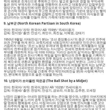
력의 패퇴로 조계산으로 후퇴하고 만다. 벌교로 돌아온 경찰 등 우익세력
들은 좌익 부역자와 가족들을 연행하여 조사하고 대동청년단 감찰부장인
염상구는 형 염상진에 대한 증오심으로 이 일에 앞장선다. 수도경찰 주도
로 손가락 재판이 벌어져 무고한 희생자가 발생하는 가운데 염상구는 빨치
산 강동식의 아내 외서댁을 겁탈하고 반란 때 처형된 유지의 자식들은 멸
공단이라는 단체를 만들어 좌익 가족에 대한 테러를 자행한다.
9. 남부군 (North Korean Partisan in South Korea)
언어: 한국어/ 자막: 한국어/ All/ 159분/ 15세이용가
감독: 정지영/ 출연: 안성기, 최민수, 최진실, 이혜영, 강태기
1950년 9월말. 이태(안성기 분)는 '조선 중앙통신사'의 종군 기자로 전주에
파견 근무를 하게 된다. 파죽지세로 낙동강까지 내려왔던 인민군이 패전을
거듭하자 이태는 '조선 노동당 유격대'에 합류하게 된다. 취재활동이 있을
때까지 전투대원으로 참가하라는 지시였다. 전세의 변화에 따라 남부군은
부대를 개편하게 되는 데 이때 이태는 '지리산 승리의 길'이라는 빨치산의
진중신문 편집과 전사기록의 책임을 맡아 빨치산의 전투 활동을 기록하기
시작한다. 얼마 후 빨치산에게 전투 회담의 소식이 전해지자 빨치산은 이
제 북으로의 귀환과 열렬한 환영을 기대하며 가슴이 부푼다. 그러나 이것
은 바로 남쪽으로부터의 추격과 북쪽으로부터의 버림을 받게 되는 남부군
의 최후의 서곡이었던 것이다. 청용 작전이 무너지고 토벌대에 쫓기면서
부상당한 이태는 자신을 간호해 주던 박민자(최진실 분)와 사랑에 빠지지
만, 본대복귀 명령으로 슬픈 이별을 하는데.
10. 난장이가 쏘아올린 작은공 (The Ball Shot by a Midjet)
언어: 한국어/ 자막: 한국어,영어/ All/ 102분/ 15세이용가
감독: 이원세/ 출연: 전양자, 안성기, 금보라, 이효정, 김추련, 오세장
난장이 김불이는 아내와 염전일을 하는 큰아들 영수와, 난쟁이 아버지에게
연민과 불만을 느끼며 권투 도장에서 가난을 씻으려하는 둘째 아들 영화와
딸 영희와 행복동에 산다. 마침 바다의 오염으로 인해 안식처를 다른 곳으
로 아주하게 될 때 보상차 받은 부택 분양권에 많은 흥정이 따른다. 난쟁이
가족에게도 부동산 투기업자 박우철의 손으로 분양권이 넘어가게 되고 박