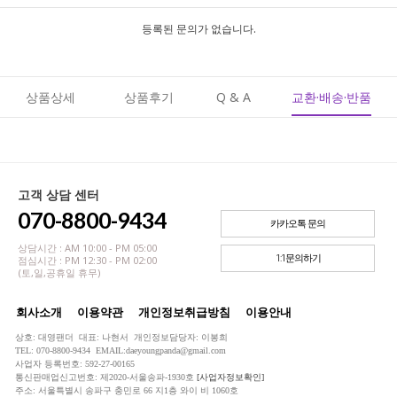
등록된 문의가 없습니다.
상품상세
상품후기
Q & A
교환·배송·반품
고객 상담 센터
070-8800-9434
카카오톡 문의
상담시간 : AM 10:00 - PM 05:00
1:1문의하기
점심시간 : PM 12:30 - PM 02:00
(토,일,공휴일 휴무)
회사소개
이용약관
개인정보취급방침
이용안내
상호: 대영팬더 대표: 나현서 개인정보담당자: 이봉희
TEL: 070-8800-9434 EMAIL:daeyoungpanda@gmail.com
사업자 등록번호: 592-27-00165
통신판매업신고번호: 제2020-서울송파-1930호
[사업자정보확인]
주소: 서울특별시 송파구 충민로 66 지1층 와이 비 1060호