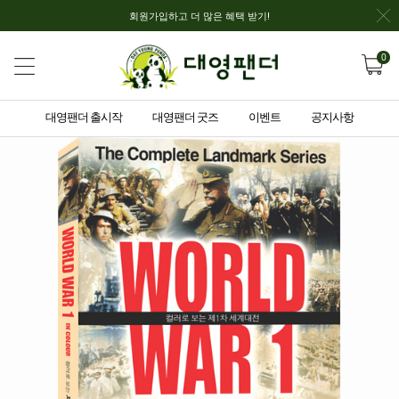
회원가입하고 더 많은 혜택 받기!
0
대영팬더 출시작
대영팬더 굿즈
이벤트
공지사항