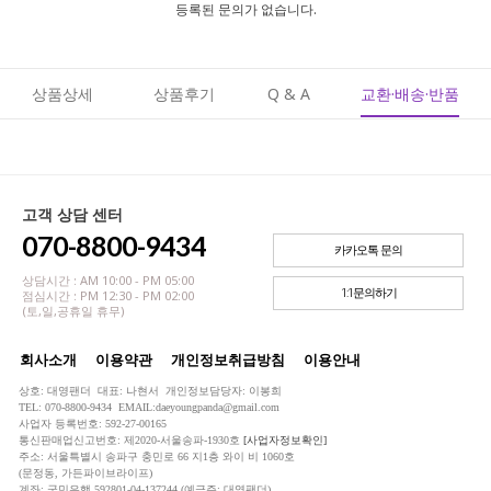
등록된 문의가 없습니다.
상품상세
상품후기
Q & A
교환·배송·반품
고객 상담 센터
070-8800-9434
카카오톡 문의
상담시간 : AM 10:00 - PM 05:00
1:1문의하기
점심시간 : PM 12:30 - PM 02:00
(토,일,공휴일 휴무)
회사소개
이용약관
개인정보취급방침
이용안내
상호: 대영팬더 대표: 나현서 개인정보담당자: 이봉희
TEL: 070-8800-9434 EMAIL:daeyoungpanda@gmail.com
사업자 등록번호: 592-27-00165
통신판매업신고번호: 제2020-서울송파-1930호
[사업자정보확인]
주소: 서울특별시 송파구 충민로 66 지1층 와이 비 1060호
(문정동, 가든파이브라이프)
계좌: 국민은행 592801-04-137244 (예금주: 대영팬더)