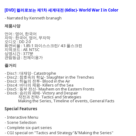
[DVD] 컬러로보는 제1차 세계대전 (6disc)- World War I in Color
- Narrated by Kenneth branagh
제품사양
언어 : 영어, 한국어
자막 : 한국어, 영어, 무자막
오디오 : DD 2.0
화면비율 : 1.85:1 와이스스크린/ 4:3 풀스크린
지역코드 : All. NTSC
상영시간 : 377분
관람등급 : 전체이용가
줄거리
- Disc1 : 대재앙- Catastrophe
- Disc2 : 참호속의 학살- Slaughter in the Trenches
- Disc3 : 하늘의 전투- Blood in the Air
- Disc4 : 바다의 제왕- Killers of the Sea
- Disc5 : 동부 전선- Mayhem on the Eastern Fronts
- Disc6 : 승리와 패배- Victory and Despair
작전과 전략- Tactics and Strategies
Making the Series, Timeline of events, General Facts
Special Features
- Interactive Menu
- Scene Selection
- Complete six-part series
- CGI special on "Tactics and Strategy"&"Making the Series"