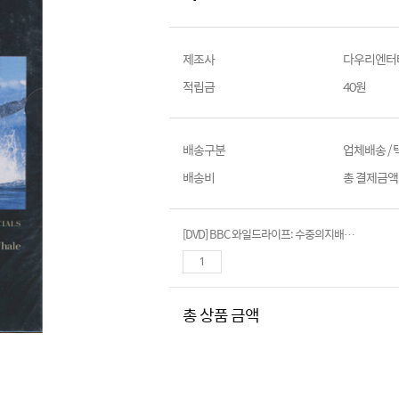
제조사
다우리엔터
적립금
40원
배송구분
업체배송 /
배송비
총 결제금액이
[DVD] BBC 와일드라이프: 수중의지배자 (3disc.아웃박스)- 백상어+악어+혹등고래
총 상품 금액