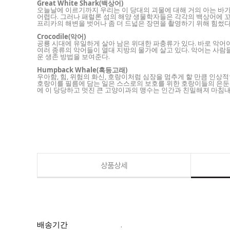
Great White Shark(백상어)
오늘날에 이르기까지 우리는 이 당대의 괴물에 대해 거의 아는 바가
어렵다. 그러나 패럴론 섬의 해양 생물학자들은 각각의 백상어에 
프리카의 해변을 벗어나 좀 더 드넓은 장면을 촬영하기 위해 힘썼다
Crocodile(악어)
공룡 시대에 유일하게 살아 남은 위대한 파충류가 있다. 바로 악어이
여러 종류의 악어들이 열대 지방의 물가에 살고 있다. 악어는 사람
운 생존 방법을 보여준다.
Humpback Whale(혹등고래)
우아함, 힘, 위험의 화신, 호랑이처럼 심장을 멈추게 할 만큼 인
호랑이를 필름에 담는 일은 스스로의 보호를 위한 호랑이들의 은둔자적 
에 이 당당하고 멋진 큰 고양이과의 맹수는 인간과 친밀해져 마침내
상품상세
배송기간
.