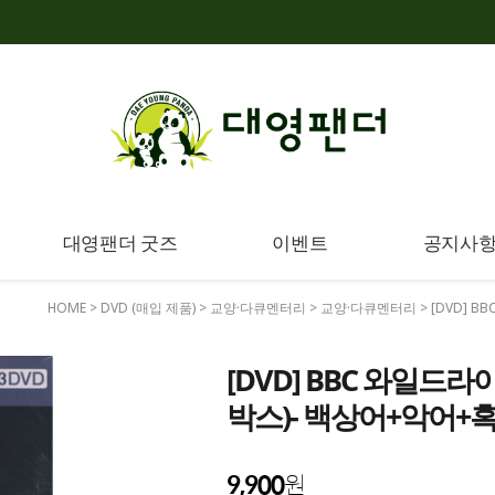
대영팬더 굿즈
이벤트
공지사
HOME
>
DVD (매입 제품)
>
교양·다큐멘터리
>
교양·다큐멘터리
> [DVD] 
[DVD] BBC 와일드라
박스)- 백상어+악어
9,900
원