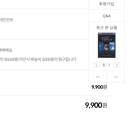
회원가입
Q&A
테인먼트
최근 본 상품
 택배배송
 50,000원 미만시 배송비 3,000원이 청구됩니다.
1
/
1
9,900
원
9,900
원