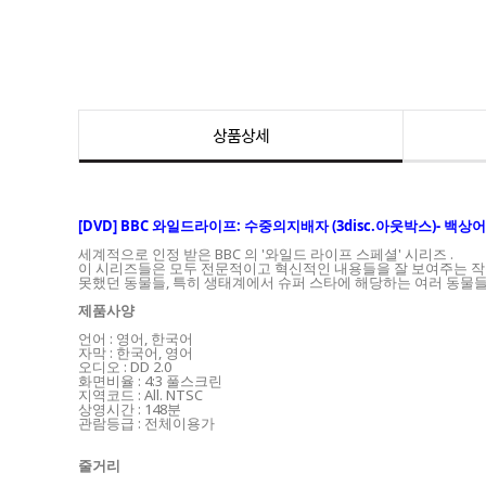
상품상세
[DVD] BBC 와일드라이프: 수중의지배자 (3disc.아웃박스)- 백
세계적으로 인정 받은 BBC 의 '와일드 라이프 스페셜' 시리즈 .
이 시리즈들은 모두 전문적이고 혁신적인 내용들을 잘 보여주는 작품
못했던 동물들, 특히 생태계에서 슈퍼 스타에 해당하는 여러 동물들
제품사양
언어 : 영어, 한국어
자막 : 한국어, 영어
오디오 : DD 2.0
화면비율 : 4:3 풀스크린
지역코드 : All. NTSC
상영시간 : 148분
관람등급 : 전체이용가
줄거리