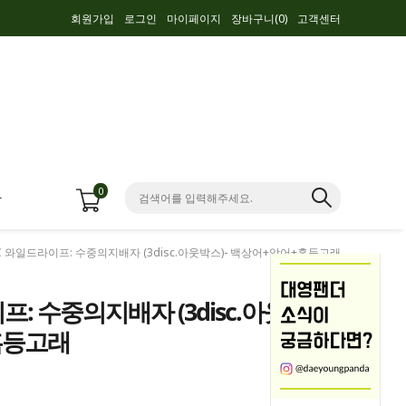
회원가입
로그인
마이페이지
장바구니(
0
)
고객센터
0
항
BBC 와일드라이프: 수중의지배자 (3disc.아웃박스)- 백상어+악어+혹등고래
이프: 수중의지배자 (3disc.아웃
+혹등고래