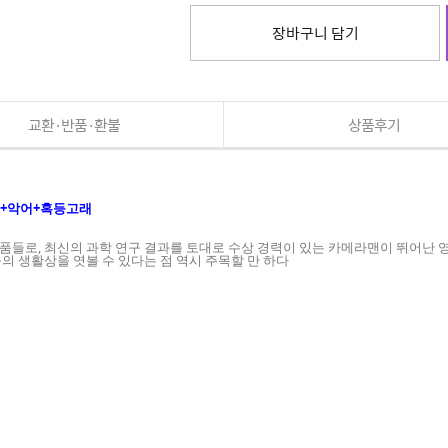
장바구니 담기
교환·반품·환불
상품후기
상어+악어+혹등고래
들로, 최신의 과학 연구 결과를 토대로 수상 경력이 있는 카메라맨이 뛰어난 영
의 생활상을 엿볼 수 있다는 점 역시 주목할 만 하다