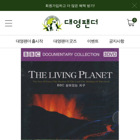
회원가입하고 더 많은 혜택 받기!
0
대영팬더 출시작
대영팬더 굿즈
이벤트
공지사항