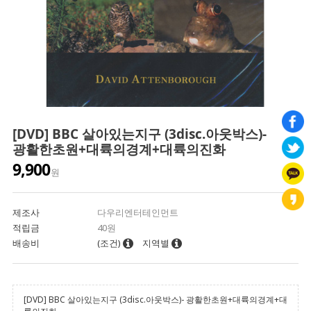
[DVD] BBC 살아있는지구 (3disc.아웃박스)-
광활한초원+대륙의경계+대륙의진화
9,900
원
제조사
다우리엔터테인먼트
적립금
40원
배송비
(조건)
지역별
[DVD] BBC 살아있는지구 (3disc.아웃박스)- 광활한초원+대륙의경계+대