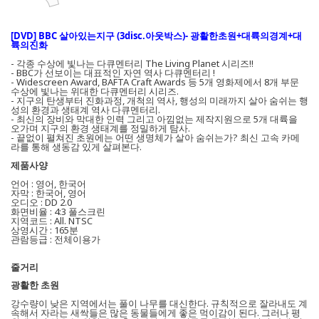
[DVD] BBC 살아있는지구 (3disc.아웃박스)- 광활한초원+대륙의경계+대
륙의진화
- 각종 수상에 빛나는 다큐멘터리 The Living Planet 시리즈!!
- BBC가 선보이는 대표적인 자연 역사 다큐멘터리 !
- Widescreen Award, BAFTA Craft Awards 등 5개 영화제에서 8개 부문
수상에 빛나는 위대한 다큐멘터리 시리즈.
- 지구의 탄생부터 진화과정, 개척의 역사, 행성의 미래까지 살아 숨쉬는 행
성의 환경과 생태계 역사 다큐멘터리.
- 최신의 장비와 막대한 인력 그리고 아낌없는 제작지원으로 5개 대륙을
오가며 지구의 환경 생태계를 정밀하게 탐사.
- 끝없이 펼쳐진 초원에는 어떤 생명체가 살아 숨쉬는가? 최신 고속 카메
라를 통해 생동감 있게 살펴본다.
제품사양
언어 : 영어, 한국어
자막 : 한국어, 영어
오디오 : DD 2.0
화면비율 : 4:3 풀스크린
지역코드 : All. NTSC
상영시간 : 165분
관람등급 : 전체이용가
줄거리
광활한 초원
강수량이 낮은 지역에서는 풀이 나무를 대신한다. 규칙적으로 잘라내도 계
속해서 자라는 새싹들은 많은 동물들에게 좋은 먹이감이 된다. 그러나 평