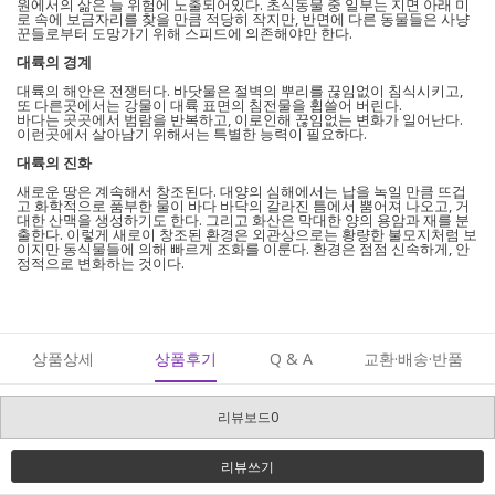
원에서의 삶은 늘 위험에 노출되어있다. 초식동물 중 일부는 지면 아래 미
로 속에 보금자리를 찾을 만큼 적당히 작지만, 반면에 다른 동물들은 사냥
꾼들로부터 도망가기 위해 스피드에 의존해야만 한다.
대륙의 경계
대륙의 해안은 전쟁터다. 바닷물은 절벽의 뿌리를 끊임없이 침식시키고,
또 다른곳에서는 강물이 대륙 표면의 침전물을 휩쓸어 버린다.
바다는 곳곳에서 범람을 반복하고, 이로인해 끊임없는 변화가 일어난다.
이런곳에서 살아남기 위해서는 특별한 능력이 필요하다.
대륙의 진화
새로운 땅은 계속해서 창조된다. 대양의 심해에서는 납을 녹일 만큼 뜨겁
고 화학적으로 품부한 물이 바다 바닥의 갈라진 틈에서 뿜어져 나오고, 거
대한 산맥을 생성하기도 한다. 그리고 화산은 막대한 양의 용암과 재를 분
출한다. 이렇게 새로이 창조된 환경은 외관상으로는 황량한 불모지처럼 보
이지만 동식물들에 의해 빠르게 조화를 이룬다. 환경은 점점 신속하게, 안
정적으로 변화하는 것이다.
상품상세
상품후기
Q & A
교환·배송·반품
리뷰보드0
리뷰쓰기