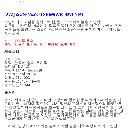
[DVD] 소유와 무소유 (To Have And Have Not)
헤밍웨이의 소설을 원작으로 한, 험프리 보카트 불후의 명작!
험프리 보가트와 19세에 이 작품을 통해 연기 데뷔를 한 로렌 바콜이 뜨거
운 커플로 출연하는 스릴러 <소유와 무소유>는 단순한 재미 이상의 것을
선사한다.
감독 : 하워드 혹스
출연 : 험프리 보가트, 월터 브레넌, 로렌 바콜
제품사양
언어 : 영어
자막 : 한국어, 영어, 무자막
오디오 : DD 1.0
화면비율 : 4:3 풀스크린
지역코드 : All. NTSC
상영시간 : 100분
관람등급 : 15세이용가
제작년도 : 1944
줄거리
제2차 세계 대전 중인 1940년. 프랑스에 항복한 동부 카리브해 작은 섬 마
르티니크는 나치에 동조하는 비시 정부와 프랑스 레지스탕스의 하루가 멀
다 하고 벌어지는 싸움으로 조용할 날이 없다. 그러나 미국인 해리 모건 선
장은 오로지 사람들에게 배를 빌려 주고 돈을 받는 일에만 관심 있을 뿐, 전
쟁에 대해서는 중립을 지킨다. 그렇기 때문에 마침 도움을 청해온 자유프
랑스군에게 위험하다는 이유로 거절을 한다.
그러나 “성냥 있어요?”라는 말로 시작된 젊은 미국 여성 마리와의 인연으