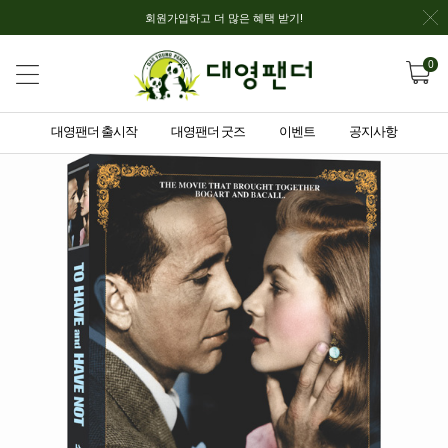
회원가입하고 더 많은 혜택 받기!
0
대영팬더 출시작
대영팬더 굿즈
이벤트
공지사항