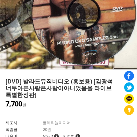
[DVD] 발라드뮤직비디오 (홍보용) [김광석
너무아픈사랑은사랑이아니었음을 라이브
특별한정판]
7,700
원
제조사
플래티늄미디어
적립금
20원
배송비
(조건)
지역별