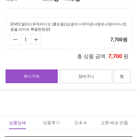
[DVD] 발라드뮤직비디오 (홍보용) [김광석 너무아픈사랑은사랑이아니었
음을 라이브 특별한정판]
7,700
원
7,700
총 상품 금액
원
즉시구매
장바구니
찜
상품상세
상품후기
Q & A
교환·배송·반품