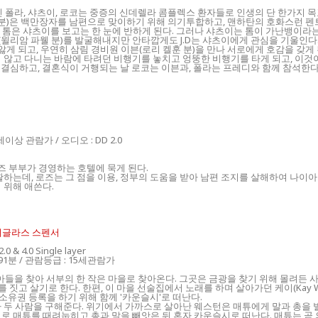
델인 폴라, 샤츠이, 로코는 중증의 신데렐라 콤플렉스 환자들로 인생의 단 한가지 
이블 분)은 백만장자를 남편으로 맞이하기 위해 의기투합하고, 맨하탄의 호화스런 펜
, 톰은 샤츠이를 보고는 한 눈에 반하게 된다. 그러나 샤츠이는 톰이 가난뱅이라는
.D(윌리암 파웰 분)를 발굴해내지만 안타깝게도 J.D는 샤츠이에게 관심을 기울인
앓게 되고, 우연히 삼림 경비원 이븐(로리 켈훈 분)을 만나 서로에게 호감을 갖게 
 않고 다니는 바람에 타려던 비행기를 놓치고 엉뚱한 비행기를 타게 되고, 이것
기로 결심하고, 결혼식이 거행되는 날 로코는 이븐과, 폴라는 프레디와 함께 참석한
 15세이상 관람가 / 오디오 : DD 2.0
 부부가 경영하는 호텔에 묵게 된다.
하는데, 로즈는 그 점을 이용, 정부의 도움을 받아 남편 조지를 살해하여 나이아
 위해 애쓴다.
. 더글라스 스펜서
 4.0 Single layer
 : 91분 / 관람등급 : 15세관람가
 어린 아들을 찾아 서부의 한 작은 마을로 찾아온다. 그곳은 금광을 찾기 위해 몰려
가 농사를 짓고 살기로 한다. 한편, 이 마을 선술집에서 노래를 하며 살아가던 케이(Ka
자 소유권 등록을 하기 위해 함께 '카운슬시'로 떠난다.
가 두 사람을 구해준다. 위기에서 가까스로 살아난 웨스턴은 매튜에게 말과 총을
로 매튜를 때려눕히고 총과 말을 빼앗은 뒤 혼자 카운슬시로 떠난다. 매튜는 곧