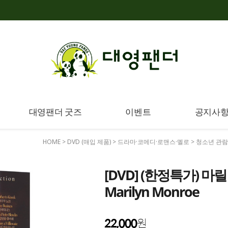
대영팬더 굿즈
이벤트
공지사
HOME
>
DVD (매입 제품)
>
드라마·코메디·로맨스·멜로
>
청소년 관
[DVD] (한정특가) 마릴
Marilyn Monroe
22,000
원