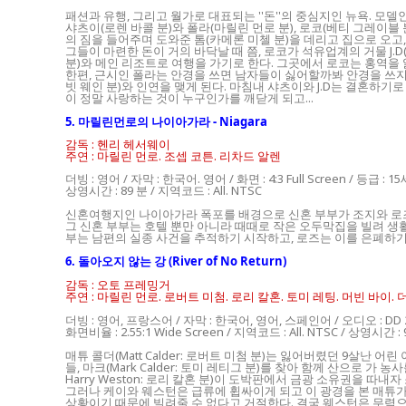
패션과 유행, 그리고 월가로 대표되는 ''돈''의 중심지인 뉴욕. 모
샤츠이(로렌 바콜 분)와 폴라(마릴린 먼로 분), 로코(베티 그레
의 짐을 들어주며 도와준 톰(카메론 미첼 분)을 데리고 집으로 오고
그들이 마련한 돈이 거의 바닥날 때 쯤, 로코가 석유업계의 거물 J
분)와 메인 리조트로 여행을 가기로 한다. 그곳에서 로코는 홍역을 
한편, 근시인 폴라는 안경을 쓰면 남자들이 싫어할까봐 안경을 쓰지
빗 웨인 분)와 인연을 맺게 된다. 마침내 샤츠이와 J.D는 결혼하
이 정말 사랑하는 것이 누구인가를 깨닫게 되고...
5. 마릴린먼로의 나이아가라 - Niagara
감독 : 헨리 헤서웨이
주연 : 마릴린 먼로. 조셉 코튼. 리차드 알렌
더빙 : 영어 / 자막 : 한국어. 영어 / 화면 : 4:3 Full Screen / 등급 :
상영시간 : 89 분 / 지역코드 : All. NTSC
신혼여행지인 나이아가라 폭포를 배경으로 신혼 부부가 조지와 로즈
그 신혼 부부는 호텔 뿐만 아니라 때때로 작은 오두막집을 빌려 생활
부는 남편의 실종 사건을 추적하기 시작하고, 로즈는 이를 은폐하기
6. 돌아오지 않는 강 (River of No Return)
감독 : 오토 프레밍거
주연 : 마릴린 먼로. 로버트 미첨. 로리 칼혼. 토미 레팅. 머빈 바이
더빙 : 영어, 프랑스어 / 자막 : 한국어, 영어, 스페인어 / 오디오 : DD 2.0 &
화면비율 : 2.55:1 Wide Screen / 지역코드 : All. NTSC / 상영시간
매튜 콜더(Matt Calder: 로버트 미첨 분)는 잃어버렸던 9살난
들, 마크(Mark Calder: 토미 레티그 분)를 찾아 함께 산으로 
Harry Weston: 로리 칼혼 분)이 도박판에서 금광 소유권을 따내
그러나 케이와 웨스턴은 급류에 휩싸이게 되고 이 광경을 본 매튜
상황이기 때문에 빌려줄 수 없다고 거절한다. 결국 웨스턴은 무력으