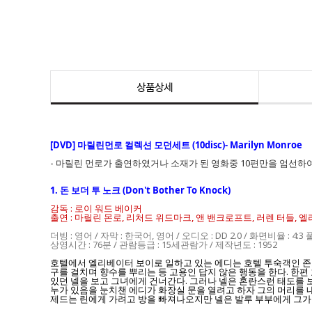
상품상세
[DVD] 마릴린먼로 컬렉션 모던세트 (10disc)- Marilyn Monroe
- 마릴린 먼로가 출연하였거나 소재가 된 영화중 10편만을 엄선하여
1. 돈 보더 투 노크 (Don't Bother To Knock)
감독 : 로이 워드 베이커
출연 : 마릴린 몬로, 리처드 위드마크, 앤 밴크로프트, 러렌 터들, 엘
더빙 : 영어 / 자막 : 한국어, 영어 / 오디오 : DD 2.0 / 화면비율 : 4:3 
상영시간 : 76분 / 관람등급 : 15세관람가 / 제작년도 : 1952
호텔에서 엘리베이터 보이로 일하고 있는 에디는 호텔 투숙객인 존스
구를 걸치며 향수를 뿌리는 등 고용인 답지 않은 행동을 한다. 한
있던 넬을 보고 그녀에게 건너간다. 그러나 넬은 혼란스런 태도를 
누가 있음을 눈치챈 에디가 화장실 문을 열려고 하자 그의 머리를 
제드는 린에게 가려고 방을 빠져나오지만 넬은 발루 부부에게 그가