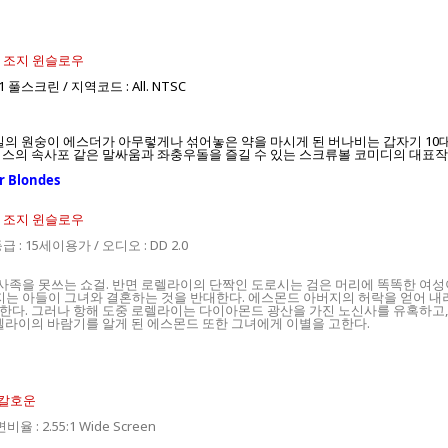
우. 조지 윈슬로우
:1 풀스크린 / 지역코드 : All. NTSC
실의 원숭이 에스더가 아무렇게나 섞어놓은 약을 마시게 된 버나비는 갑자기 10
스의 속사포 같은 말싸움과 좌충우돌을 즐길 수 있는 스크류볼 코미디의 대표작. 
 Blondes
넌, 조지 윈슬로우
 등급 : 15세이용가 / 오디오 : DD 2.0
족을 못쓰는 쇼걸. 반면 로렐라이의 단짝인 도로시는 검은 머리에 똑똑한 여성
는 아들이 그녀와 결혼하는 것을 반대한다. 에스몬드 아버지의 허락을 얻어 내
한다. 그러나 항해 도중 로렐라이는 다이아몬드 광산을 가진 노신사를 유혹하고,
렐라이의 바람기를 알게 된 에스몬드 또한 그녀에게 이별을 고한다.
 칼호운
비율 : 2.55:1 Wide Screen