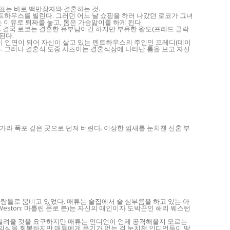
목표는 바로 백만장자와 결혼하는 것.
트하우스를 빌린다. 그러던 어느 날 쇼핑을 하러 나갔던 로코가 그녀
 이유로 퇴짜를 놓고, 톰은 가슴앓이를 하게 된다.
다. 결국 로코는 결혼한 유부남이긴 하지만 부유한 왈도(프레드 클락
된다.
이 인연이 되어 자신이 살고 있는 펜트하우스의 주인인 프레디(데이
다. 그러나 결혼식 도중 샤츠이는 결혼식장에 나타난 톰을 보고 자신
가라 폭포 깊은 곳으로 던져 버린다. 이상한 낌새를 눈치챈 신혼 부
든 사람들로 붐비고 있었다. 매튜는 술집에서 술 심부름을 하고 있는 아
y Weston: 마를린 몬로 분)는 자신의 애인이자 도박꾼인 해리 웨스턴
 빌려줄 것을 요구하지만 매튜는 인디언이 언제 공격해올지 모르는
 의식을 회복하지만 매튜에게 무기가 없는 걸 눈치챈 인디언들이 땅