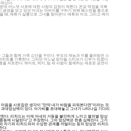
 떠난다.
가운데 어느덧 서로에 대한 사랑의 감정이 싹튼다. 온갖 역경을 극복
이 광경을 보고 있던 마크는 아버지를 구하기 위해 웨스턴을 총으로
을 때, 매튜가 살롱으로 그녀를 찾아온다. 매튜와 마크, 그리고 케이
장하자 그들과 함께 가족 쇼단을 꾸민다. 부모의 재능과 끼를 물려받은 스
승승장구 빅히트를 기록한다. 그러던 어느날 맏아들 스티브가 신부가 되겠다
행을 자초한다. 캐이트, 빅키, 팀 세 사람이 함께하는 새로운 공연이
 그의 마음을 사로잡은 생각이 "만약 내가 바람을 피워본다면"이라는 것.
로 과대망상벽이 있다. 아가씨를 초대해놓고 그녀가 나타나길 기다리
말한다. 리처드는 이제 아내의 거동을 불안하게 느끼고 별의별 망상
 충동에 시달린다"고 주장한다. 그의 망상벽은 한층 심해진다. 그가
나와 자기와 리처드와의 수상한 관계를 까발리는 등의 망상은 리처드
한다.