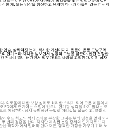
만 리처드는 이번엔 아내가 자신에게 피스톨을 쏘는 망상때문에 실신
간직한 채, 모든 망상을 청산하고 유쾌히 아내와 아들이 있는 피서지
톰한 입술, 살짝쳐진 눈매, 섹시한 가선미까지 온몸이 온통 도발구역
웃의 인기스타 자리를 넘보면서 성공의 그날을 꿈꾼다. 한편 건장한
 본 순간 천사니 뭐니 해가면서 막무가내로 사랑을 고백한다. 이미 남자
다. 외로움에 대한 보상 심리로 화려한 스타가 되어 모든 이들의 사
디오 PD에게 연기에는 소질이 없으니 연기할 생각을 하지 말라는 모
로 이용한다. 당시 유행하던 금발로 머리칼을 물들이고, 코를 성
내 할리우드 최고의 섹시 스타로 부상한 그녀는 부와 명성을 얻게 되지
 두 번째 결혼을 한다. 하지만 계속된 분열 증세와 연기자로 보다
만난 극작가 아서 밀러와 만나 재혼, 행복한 가정을 가꾸기 위해 노