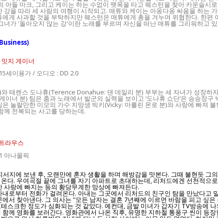
의 아들 마크, 그리고 케이는 하는 수없이 뗏목을 타고 웨스턴을 찾아 카운슬시로
한 강을 따라 세 사람의 여행이 시작되고. 매튜와 케이는 아옹다옹 싸움을 하는 
튜에게 사과할 것을 부탁하지만 웨스턴은 매튜에게 총을 겨누며 위협한다. 한편 
그녀가 '돌아오지 않는 강'이란 노래를 부르며 자신을 떠난 매튜를 그리워하고 있
usiness)
, 밋지 게이너
: 15세이용가 / 오디오 : DD 2.0
)와 테렌스 도나휴(Terence Donahue: 댄 데일리 분) 부부는 세 자녀가 성
ahue: 미치 게이너 분) 팀은 춤과 노래에서 발군의 실력을 보이고 ‘도나휴 쇼단’은 
 놀랄만한 미모의 가수 지망생 빅키(Vicky: 마를린 몬로 분)와 사랑에 빠져 불
 함께 전복되는 사고를 당하는데.
 스트라우스
55:1 아나몰픽
아들을 피서지에 보낸 후, 오랜만에 혼자 생활을 하며 해방감을 맛본다. 그때 불현듯
를 온다. 우여곡절 끝에 그녀를 자기 아파트로 초대하는데, 리처드에겐 선천적으
한 사랑에 빠지는 등의 황당무계한 망상에 빠져든다.
 아내로부터 전화가 걸려온다. 아내는 그곳에서 리처드의 친구인 탐을 만났다고 
에서 찾아낸다. 그 의사는 "모든 남자는 결혼 7년째에 이르면 바람을 피고 싶은
테스크한 정도가 심화되는 것 같았다. 예컨대, 금발 미녀가 갑자기 TV방송에 
 함께 영화를 보러간다. 영화관에서 나온 직후, 유명한 지하철 통풍구 씬이 등장