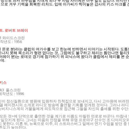
 방으로 와서 하루밤을 지내게 되나 두 사람 사이에는 아무 일도 없었다. 하지
으로 겨우 기력을 회복한 리처드. 입에 아가씨가 찍어놓은 감사의 키스 마크를 
커트. 로버트 브레이
.55:1 와이드스크린
작년도 : 1956
를린 몬로 분)라는 클럽의 여가수를 보고 한눈에 반하면서 이야기는 시작된다. 도
고나지 못해 목소리가 형편 없다는 것, 그럼에도 불구하고 체리는 틈만나면 헐리
cker: 돈 머레이 분)는 로데오 경기에 참가하기 위 피닉스에 왔다가 클럽에서 체리를
데.
듀키스
: 4:3 풀스크린
제작년도 : 1996
모친이 정신질환으로 병원에 입원하자 친척집으로 보내지고, 다시 고아원에 버려진
 모델 에이젼시의 소개로 라디오 방송에 출연할 기회를 얻게된 것이다. 그러나 라
 쇼비지니스계의 거물들에게 의도적으로 접근해 그들을 자신의 출세를 위한 수단으
의 모든 것>에 단역으로 출연한 것을 계기로 이름도 마릴린 먼로로 바꾼다. 마침
일으키게 된다. 그녀는 마음의 안정을 위해 유명 프로야구 선수인 조 디마지오와
못한다. 이혼 뒤, 뉴욕으로 이주, 리 스트라스버그 밑에서 연기 수업을 받던 중 
존도가 높아진다.