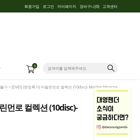
회원가입
로그인
마이페이지
장바구니(
0
)
고객센터
0
항
람불가
> [DVD] (한정특가) 마릴린먼로 컬렉션 (10disc)- Marilyn Monroe
린먼로 컬렉션 (10disc)-