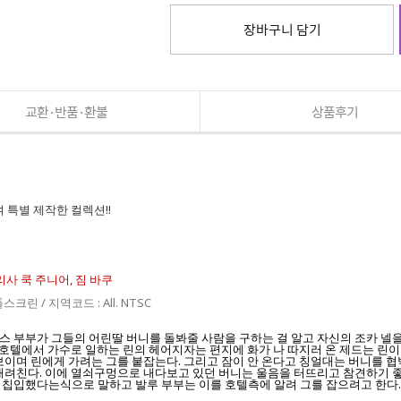
장바구니 담기
교환·반품·환불
상품후기
 특별 제작한 컬렉션!!
리사 쿡 주니어, 짐 바쿠
풀스크린 / 지역코드 : All. NTSC
 부부가 그들의 어린딸 버니를 돌봐줄 사람을 구하는 걸 알고 자신의 조카 넬을
편 호텔에서 가수로 일하는 린의 헤어지자는 편지에 화가 나 따지러 온 제드는 린
보이며 린에게 가려는 그를 붙잡는다. 그리고 잠이 안 온다고 칭얼대는 버니를 
내려친다. 이에 열쇠구멍으로 내다보고 있던 버니는 울음을 터뜨리고 참견하기 좋
 칩입했다는식으로 말하고 발루 부부는 이를 호텔측에 알려 그를 잡으려고 한다.