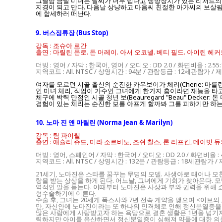
그날밤 금발 미녀는 날씨가 너무 덥다고 냉방장치가 있는 리처드의
지경이 되고 만다. 다음날 상냥하고 마음씨 친절한 아가씨의 보살핌
에 합세하러 떠난다.
9. 버스정류장 (Bus Stop)
감독 : 조슈아 로간
출연 : 마릴린 몬로. 돈 머레이. 아서 오코넬. 베티 필드. 아이린 헤
더빙 : 영어 / 자막 : 한국어, 영어 / 오디오 : DD 2.0 / 화면비율 : 2
지역코드 : All. NTSC / 상영시간 : 94분 / 관람등급 : 12세관람가 / 제
여자를 모르던 시골 출신의 순진한 카우보이가 체리(Cherie: 마
인 미녀 체리, 직업이 가수인 그녀에게 한가지 흠이라면 재능을 타
체구에 박력 만점인 시골 청년 보(Beauregard "Beau" De
경험이 있는 체리는 순진한 보를 아프게 할까봐 그를 피하기만 하는
10. 노마 진 앤 마릴린 (Norma Jean & Marilyn)
감독 : 팀 파이웰
출연 : 애슐리 쥬드, 미라 소르비노, 조쉬 찰스, 론 리프킨, 데이빗 
더빙 : 영어, 스페인어 / 자막 : 한국어 / 오디오 : DD 2.0 / 화면비율 
지역코드 : All. NTSC / 상영시간 : 132분 / 관람등급 : 18세관람가 / 
21세기, 노마진은 스타를 꿈꾸는 무명의 모델. 사생아로 태어나 
랑을 받는 상상을 하게 된다. 어느날, 그녀에게 기회가 찾아온다.
역적인 말을 듣는다. 이때부터 노마진은 사상과 부와 권력을 위해
형수술하기에 이른다.
수술 후, 그녀는 20세게 폭스사와 7년 전속 계약을 맺으며 <이브
만, 자신안에 노마진이라는 또 하나의 인격체로 인해 정신분열증을 
많은 사람에게 사랑받고자 하는 욕망으로 결혼 생활은 1년을 넘기지 
력하지만 아이를 유산하면서 정신분열증이 심해져 약물에 대한 의