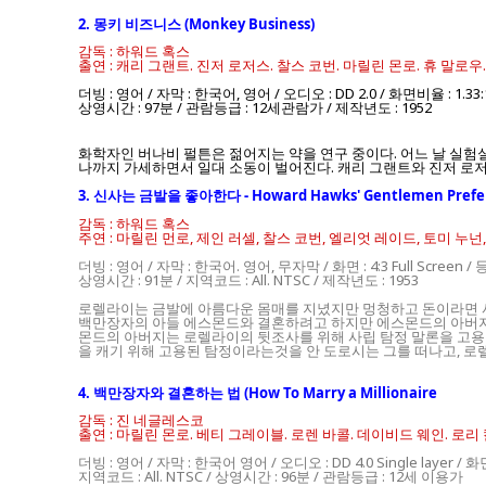
2. 몽키 비즈니스 (Monkey Business)
감독 : 하워드 혹스
출연 : 캐리 그랜트. 진저 로저스. 찰스 코번. 마릴린 몬로. 휴 말로
더빙 : 영어 / 자막 : 한국어, 영어 / 오디오 : DD 2.0 / 화면비율 : 1.33
상영시간 : 97분 / 관람등급 : 12세관람가 / 제작년도 : 1952
화학자인 버나비 펄튼은 젊어지는 약을 연구 중이다. 어느 날 실험
나까지 가세하면서 일대 소동이 벌어진다. 캐리 그랜트와 진저 로저
3. 신사는 금발을 좋아한다 - Howard Hawks' Gentlemen Prefer
감독 : 하워드 혹스
주연 : 마릴린 먼로, 제인 러셀, 찰스 코번, 엘리엇 레이드, 토미 누
더빙 : 영어 / 자막 : 한국어. 영어, 무자막 / 화면 : 4:3 Full Screen /
상영시간 : 91분 / 지역코드 : All. NTSC / 제작년도 : 1953
로렐라이는 금발에 아름다운 몸매를 지녔지만 멍청하고 돈이라면 사
백만장자의 아들 에스몬드와 결혼하려고 하지만 에스몬드의 아버지
몬드의 아버지는 로렐라이의 뒷조사를 위해 사립 탐정 말론을 고용
을 캐기 위해 고용된 탐정이라는것을 안 도로시는 그를 떠나고, 로
4. 백만장자와 결혼하는 법 (How To Marry a Millionaire
감독 : 진 네글레스코
출연 : 마릴린 몬로. 베티 그레이블. 로렌 바콜. 데이비드 웨인. 로리
더빙 : 영어 / 자막 : 한국어 영어 / 오디오 : DD 4.0 Single layer / 화면
지역코드 : All. NTSC / 상영시간 : 96분 / 관람등급 : 12세 이용가