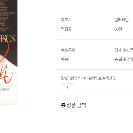
제조사
엔터라인
적립금
80원
배송구분
업체배송 /
배송비
총 결제금액이
[DVD] (한정특가) 마릴린먼로 컬렉션 (10disc)- Marilyn Monroe
총 상품 금액