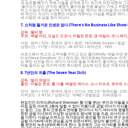
과 농토를 빼앗기 위해 이들을 공격해 온다. 위기에 처한 매튜와 그
'돌아오지 않는 강'이란 별명이 붙어있을 만큼 물살이 거세고 위험
하고 마침내 카운슬시에 도착한 세 사람. 케이는 웨스턴을 만나 매
쏴 죽인다. 자신이 사랑했던 사람은 매튜라는 사실을 깨달은 케이. 
세 사람은 새 삶을 찾아 떠난다.
7. 쇼처럼 즐거운 인생은 없다 (There's No Business Like Show B
감독 : 월터 랭
주연 : 에델 머던, 도널드 오코너, 마릴린 몬로, 댄 데일리, 조니 레이
더빙 : 영어 / 자막 : 한국어. 영어 / 화면 : 16:9 Wide Screen / 등급 
상영시간 : 117분 / 지역코드 : All. NTSC / 제작년도 : 1955
브로드웨이 최고의 쇼무대를 꾸미고 있는 몰리(Molly: 에델 머만 분
티브(Steve Donahue: 조니 레이 분), 케이트(Katy Don
는 폭탄 선언을 한다. 게다가 여자와 술을 지독히도 좋아하는 막내팀은
막을 올리는 날, 빅키에 대한 짝사랑에 상심해 있던 팀은 자동차와
8. 7년만의 외출 (The Seven Year Itch)
감독 : 빌리 와일더
출연 : 마릴린 몬로. 톰 이웰. 에벌린 케이스. 소니 터프츠. 로버트
언어 : 영어 / 자막 : 한국어, 영어 / 오디오 : DD 2.0 / 화면비율 : 2.
지역코드 : 3. NTSC / 상영시간 : 104분 / 관람등급 : 15세관람가
편집인인 리처드(Richard Sherman: 톰 이웰 분)는 부인과 
마침 같은 아파트 2층에 말할 수 없이 아름다운 금발 미녀가 이사
는 동안, 그는 혼자 간호원과 연애를 한다거나 자기 여비서와 맹렬
한편 금발 미녀와의 이상한 상상에도 탐닉해 있을 즈음, 피서지의
을 다한다. 다음날 리처드는 자기망상의 원인을 한 의사의 연구 논문
금발 아가씨에 대한 관심을 갖게 되면서부터, 망상의 불안하고 그로
를 완전히 녹초상태에 빠지게 한다. 초조해진 그는 아가씨를 유혹해