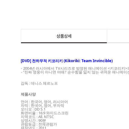
상품상세
[DVD] 천하무적 키코리키 (Kikoriki: Team Invincible)
- 2004년 러시아에서 TV시리즈로 방영된 애니메이션 <키코리키>
- "진짜 영웅이 아니면 어때? 순수함을 잃지 않는 귀여운 애니메이
감독 : 데니스 체르노프
제품사양
언어 : 한국어, 영어, 러시아어
자막 : 한국어, 영어, 무자막
오디오 : DD 5.1
화면비율 : 16:9 와이드스크린
지역코드 : All. NTSC
상영시간 : 90분
관람등급 : 전체관람가
제작년도 : 2011