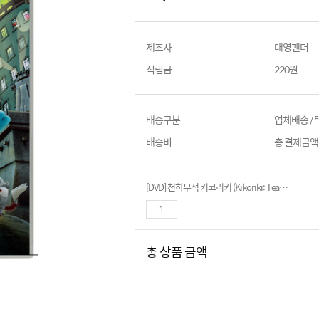
제조사
대영팬더
적립금
220원
배송구분
업체배송 /
배송비
총 결제금액이
[DVD] 천하무적 키코리키 (Kikoriki: Team Invincible)- 데니스체르노프 감독
총 상품 금액