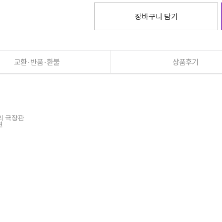
장바구니 담기
교환·반품·환불
상품후기
의 극장판
션