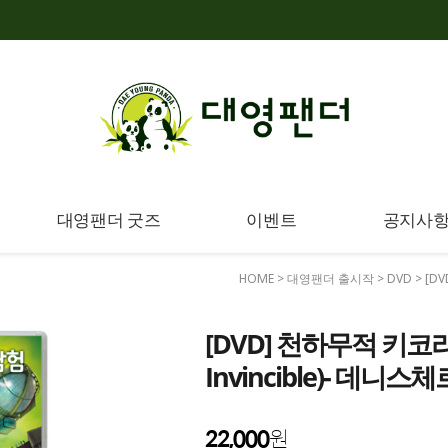
대영팬더 굿즈
이벤트
공지사
HOME
>
대영팬더 출시작
>
DVD
> [D
[DVD] 천하무적 키코리키 
Invincible)- 데니
22,000
원