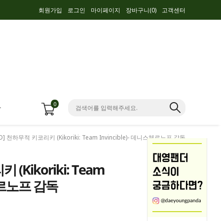
회원가입
로그인
마이페이지
장바구니(
0
)
고객센터
0
항
VD] 천하무적 키코리키 (Kikoriki: Team Invincible)- 데니스체르노프 감독
(Kikoriki: Team
스체르노프 감독