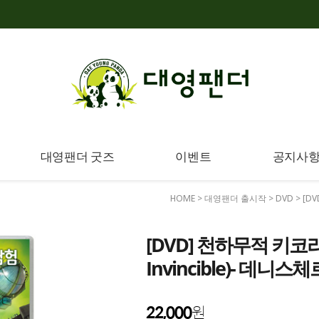
대영팬더 굿즈
이벤트
공지사
HOME
>
대영팬더 출시작
>
DVD
> [D
[DVD] 천하무적 키코리키 
Invincible)- 데니
22,000
원