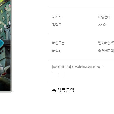
제조사
대영팬더
적립금
220원
배송구분
업체배송 /
배송비
총 결제금액이
[DVD] 천하무적 키코리키 (Kikoriki: Team Invincible)- 데니스체르노프 감독
총 상품 금액