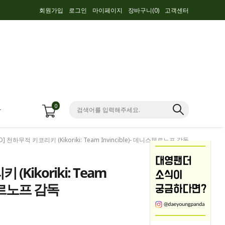
회원가입
로그인
마이페이지
장바구니(
0
)
고객센터
0
항
VD] 천하무적 키코리키 (Kikoriki: Team Invincible)- 데니스체르노프 감독
(Kikoriki: Team
스체르노프 감독