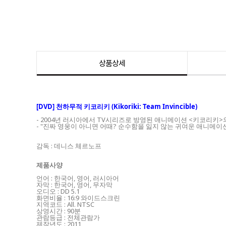
상품상세
[DVD] 천하무적 키코리키 (Kikoriki: Team Invincible)
- 2004년 러시아에서 TV시리즈로 방영된 애니메이션 <키코리키>
- "진짜 영웅이 아니면 어때? 순수함을 잃지 않는 귀여운 애니메이
감독 : 데니스 체르노프
제품사양
언어 : 한국어, 영어, 러시아어
자막 : 한국어, 영어, 무자막
오디오 : DD 5.1
화면비율 : 16:9 와이드스크린
지역코드 : All. NTSC
상영시간 : 90분
관람등급 : 전체관람가
제작년도 : 2011