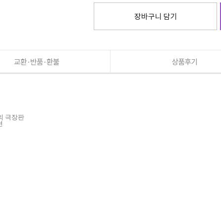
장바구니 담기
교환·반품·환불
상품후기
의 극장판
션