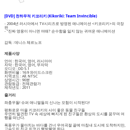
[DVD] 천하무적 키코리키 (Kikoriki: Team Invincible)
- 2004년 러시아에서 TV시리즈로 방영된 애니메이션 <키코리키>의 극장
판
- "진짜 영웅이 아니면 어때? 순수함을 잃지 않는 귀여운 애니메이션
감독 : 데니스 체르노프
제품사양
언어 : 한국어, 영어, 러시아어
자막 : 한국어, 영어, 무자막
오디오 : DD 5.1
화면비율 : 16:9 와이드스크린
지역코드 : All. NTSC
상영시간 : 90분
관람등급 : 전체관람가
제작년도 : 2011
줄거리
좌충우돌! 슈퍼 애니멀들의 신나는 모험이 시작된다!
평화로운 마을 키코리키의 사이 좋은 동물 친구들
우연히 발견한 TV 속 세상에 빠지게 된 친구들은 환상의 도시를 꿈꾸며 여
행을 떠난다.
폭풍우가 몰아치는 바다를 건너 우여곡절 끝에 마침내 도시에 도착하지만,
고슴도치 친구 치코가 행방불명 된다.