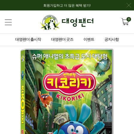
회원가입하고 더 많은 혜택 받기!
0
대영팬더 출시작
대영팬더 굿즈
이벤트
공지사항