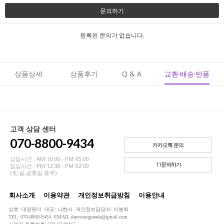
문의하기
등록된 문의가 없습니다.
상품상세
상품후기
Q & A
교환·배송·반품
고객 상담 센터
070-8800-9434
카카오톡 문의
상담시간 : AM 10:00 - PM 05:00
1:1문의하기
점심시간 : PM 12:30 - PM 02:00
(토,일,공휴일 휴무)
회사소개
이용약관
개인정보취급방침
이용안내
상호: 대영팬더 대표: 나현서 개인정보담당자: 이봉희
TEL: 070-8800-9434 EMAIL:daeyoungpanda@gmail.com