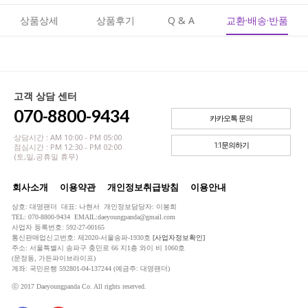
상품상세
상품후기
Q & A
교환·배송·반품
고객 상담 센터
070-8800-9434
카카오톡 문의
상담시간 : AM 10:00 - PM 05:00
1:1문의하기
점심시간 : PM 12:30 - PM 02:00
(토,일,공휴일 휴무)
회사소개
이용약관
개인정보취급방침
이용안내
상호: 대영팬더 대표: 나현서 개인정보담당자: 이봉희
TEL: 070-8800-9434 EMAIL:daeyoungpanda@gmail.com
사업자 등록번호: 592-27-00165
통신판매업신고번호: 제2020-서울송파-1930호
[사업자정보확인]
주소: 서울특별시 송파구 충민로 66 지1층 와이 비 1060호
(문정동, 가든파이브라이프)
계좌: 국민은행 592801-04-137244 (예금주: 대영팬더)
ⓒ 2017 Daeyoungpanda Co. All rights reserved.