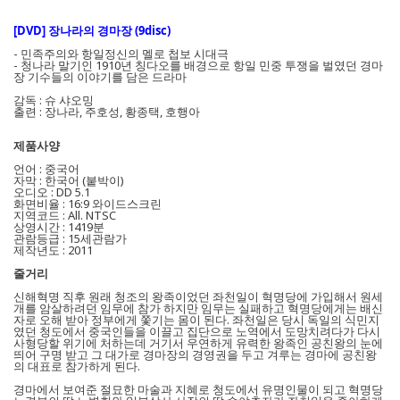
[DVD] 장나라의 경마장 (9disc)
- 민족주의와 항일정신의 멜로 첩보 시대극
- 청나라 말기인 1910년 칭다오를 배경으로 항일 민중 투쟁을 벌였던 경마
장 기수들의 이야기를 담은 드라마
감독 : 슈 샤오밍
출련 : 장나라, 주호성, 황종택, 호행아
제품사양
언어 : 중국어
자막 : 한국어 (붙박이)
오디오 : DD 5.1
화면비율 : 16:9 와이드스크린
지역코드 : All. NTSC
상영시간 : 1419분
관람등급 : 15세관람가
제작년도 : 2011
줄거리
신해혁명 직후 원래 청조의 왕족이었던 좌천일이 혁명당에 가입해서 원세
개를 암살하려던 임무에 참가 하지만 임무는 실패하고 혁명당에게는 배신
자로 오해 받아 정부에게 쫓기는 몸이 된다. 좌천일은 당시 독일의 식민지
였던 청도에서 중국인들을 이끌고 집단으로 노역에서 도망치려다가 다시
사형당할 위기에 처하는데 거기서 우연하게 유력한 왕족인 공친왕의 눈에
띄어 구명 받고 그 대가로 경마장의 경영권을 두고 겨루는 경마에 공친왕
의 대표로 참가하게 된다.
경마에서 보여준 절묘한 마술과 지혜로 청도에서 유명인물이 되고 혁명당