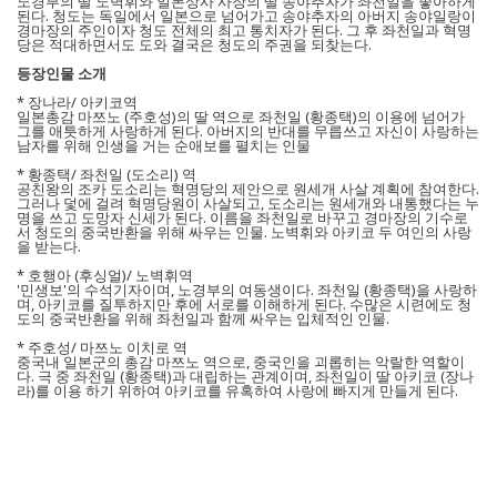
노경부의 딸 노벽휘와 일본상사 사장의 딸 송야추자가 좌천일을 좋아하게
된다. 청도는 독일에서 일본으로 넘어가고 송야추자의 아버지 송야일랑이
경마장의 주인이자 청도 전체의 최고 통치자가 된다. 그 후 좌천일과 혁명
당은 적대하면서도 도와 결국은 청도의 주권을 되찾는다.
등장인물 소개
* 장나라/ 아키코역
일본총감 마쯔노 (주호성)의 딸 역으로 좌천일 (황종택)의 이용에 넘어가
그를 애틋하게 사랑하게 된다. 아버지의 반대를 무릅쓰고 자신이 사랑하는
남자를 위해 인생을 거는 순애보를 펼치는 인물
* 황종택/ 좌천일 (도소리) 역
공친왕의 조카 도소리는 혁명당의 제안으로 원세개 사살 계획에 참여한다.
그러나 덫에 걸려 혁명당원이 사살되고, 도소리는 원세개와 내통했다는 누
명을 쓰고 도망자 신세가 된다. 이름을 좌천일로 바꾸고 경마장의 기수로
서 청도의 중국반환을 위해 싸우는 인물. 노벽휘와 아키코 두 여인의 사랑
을 받는다.
* 호행아 (후싱얼)/ 노벽휘역
'민생보'의 수석기자이며, 노경부의 여동생이다. 좌천일 (황종택)을 사랑하
며, 아키코를 질투하지만 후에 서로를 이해하게 된다. 수많은 시련에도 청
도의 중국반환을 위해 좌천일과 함께 싸우는 입체적인 인물.
* 주호성/ 마쯔노 이치로 역
중국내 일본군의 총감 마쯔노 역으로, 중국인을 괴롭히는 악랄한 역할이
다. 극 중 좌천일 (황종택)과 대립하는 관계이며, 좌천일이 딸 아키코 (장나
라)를 이용 하기 위하여 아키코를 유혹하여 사랑에 빠지게 만들게 된다.