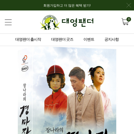
회원가입하고 더 많은 혜택 받기!
0
대영팬더 출시작
대영팬더 굿즈
이벤트
공지사항