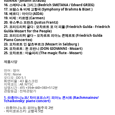
VIENNA - Johann Strauss)
16. 스메타나 & 그리그 (Bedrich SMETANA / Edvard GRIEG)
17. 브람스 & 비제 교향곡 (Symphony of Brahms & Bizet )
18. 베르디 : 아이다 (AIDA)
19. 비제 : 카르멘 (Carmen)
20. 유스투스 프란츠 (Justus Frantz)
21. 프리드리히 굴다 : 모차르트 포 더 피플 (Friedrich Gulda - Friedrich
Gulda Mozart for the People)
22. 프리드리히 굴다 – 모차르트 피아노 콘체르토 (Friedrich Gulda
Piano Concertos)
23. 모차르트 인 잘츠부르크 (Mozart in Salzburg )
24. 모차르트 : 돈 조반니 (DON GIOVANNI - Mozart)
25. 모차르트 : 마술피리 (The magic flute - Mozart)
제품사양
언어 : 영어
자막 : None
오디오 : DD 5.1
화면비율 : 4:3 풀스크린
지역코드 : All. NTSC
상영시간 : 415 +394+443+383+512분
관람등급 : 전체관람가
1. 라흐마니노프/ 차이코프스키: 피아노 콘서트 (Rachmnainov/
Tchaikovsky: piano concert)
- 라흐마니노프: 피아노협주곡 2번
- 차이코프스키: 교향곡 5번