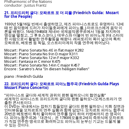
Philharmonic of the Nations
conductor : Justus Frantz
21. 프리드리히 굴다: 모짜르트 포 더 피플 (Friedrich Gulda: Mozart
for the People
)
1930년 5월16일 빈에서 출생하였고, 제즈 피아니스트로도 유명하다. 12세
때 빈 음악원에 드러가 자이들호퍼에게 피아노를, J.마르크스에게 음악 이
론을 배웠다. 16세(1946)때 제네바 국제음악콩쿠르에서 1등을 차지하여
명성을 떨쳤고, 그 후 B.스코다, J. 데무스와 더불어 빈 피아노계 3대 스타의
한 사람으로서 활발한 연주활동을 해왔다. 래퍼토리의 폭이 넓으며 특히
모짜르트, 베토벤 등 독일, 오스트리아계의 작품 연주에 뛰어났다.
Mozart : Piano Sonata No.4 E in flat major K282
Mozart : Piano Sonata No.9 in D major K311
Mozart : Piano Sonata No.12 in F major K332
Mozart : Fantasia in C minor K475
Mozart : Piano Sonata No.14 in C major K457
Encore : Saratro's Aria "In diesen heiligen Hallen"
piano : Friedrich Gulda
22. 프리드리히 굴다: 모짜르트 피아노협주곡 (Friedrich Gulda Plays
Mozart Piano Concerto
)
“피아니스트 굴다와 세계적 권위의 뮌헨 필하모니의 협연실황”
세계적인 피아니스트 프리드리히 굴다와 뮌헨 필하모니오케스트라가 연
출한 콘서트이다.
이 DVD는 국내에서는 접하기 힘들었던 굴다의 뮌헨 필하모니 지휘 장면과
인터뷰등을 모차르트의 연주 실황과 함께 담았다. 모차르트 피아노 협주곡
20번은 베토벤이 특히 좋아하여 연주를 많이 하여 카텐싸까지 쓴 명곡이
다. 피아노협주곡26「대관식」은 1780레오폴트2세의 즉위식에 모차르트
가 직접 연주한 명곡으로 화려하고도 피아노의 눈부신 기교는 드물게 볼
수 있는 것이다.