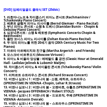
[DVD] 임페리얼골드 클래식 SET (25dsic)
1. 라흐마니노프 & 차이콥스키 피아노 콘서트 (Rachmaninov /
Tchaikovsky Piano Concert)
2. 베른트 글렘저 피아노 리사이틀 (Bernd Glemser - Piano Recital)
3. 부닌 피아노 콘서트 - 쇼팽 & 드뷔시 (Stanislav Bunin - Chopin &
Debussy Piano Concert)
4. 심포닉콘서트 : 쇼팽 & 베토벤 (Symphonic Concerts Chopin &
Beethoven)
5. 졸탄 코시스 피아노 리사이틀 (Zoltan Kocsis Piano Recital)
6. 두 대의 피아노를 위한 20세기 음악 (20th Century Music For Two
Pianos)
7. 마르타 아르헤리치와 친구들 (Martha Argerich - and Friends)
8. 모스크바 비르투오지 (Moscow Virtuosi )
9. 피아노 & 비올라 앙상블 : 에메랄드 홀 공연 (Classic Hour at Emerald
Hall - Ladislav Jelinek & Lubomír Malým)
10. 차이콥스키 피아노 & 바이올린 콘서트 (Tchaikovsky Piano/ Violin
Concert)
11. 리하르트 슈트라우스 콘서트 (Richard Strauss Concert)
12. 비엔나 심포니 1 : 비엔나의 봄 - 쇼팽, 레하르, 슈트라우스
(SPRINGTIME IN VIENNA -Chopin, Lehar R.Strauss)
13. 비엔나 심포니 2 : 비엔나의 봄 – 오펜바흐, 슈톨츠 (SPRINGTIME IN
VIENNA - Jacques OFFENBACH / Robert STOLZ)
14. 비엔나 심포니 3 : 비엔나의 봄 – 드보르작, 주페 (SPRINGTIME IN
VIENNA -Antonin Dvorak)
15. 비엔나 심포니 4 : 비엔나의 봄 – 스트라우스 (SPRINGTIME IN