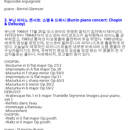
Rapsodie espagnole
piano : Bernd Glemser
3. 부닌 피아노 콘서트: 쇼팽 & 드뷔시 (Bunin piano concert: Chopin
& Debussy)
부닌은 1966년 11월 25일 모스코바의 유명한 음악가 집안에서 태어났다.
1973년부터 1984년까지 모스코바 차이코프스키 음악원에서 피아노를 공
부하였고, 1983년 롱쟈크 티보콩쿨에 출전하여 우승 하였다. 1985년에는
세계적 명성을 얻었으며, 모스코바 필하모니의 피아니스트로 활동하게 되
었다. 오늘날의 세계적인 피아니스트들은 대부분 바르샤바 쇼팽 콩쿨의 전
수상자들이기도 한데, 국제적인 명성과 성공을 보장 받는 이 콩쿨의 전 수
상자들로는 폴리니, 아르헤리치, 포고렐리 등이 있다.
CHOPIN :
-Nocturne in D flat major Op.27/2
-Impromptu in A flat major Op.29
-Mazurka in f sharp minor Op.59/3
-Impromptu in G flat major Op.51
-Mazurka in c sharp minor Op.63/3
-Mazurka in b minor Op.30/2
-Mazurka in b major Op.56/2
DEBUSSY :
-Arabesque No.1 in E major Trantelle Styrenne Images pour piano,
set 1
-Reflets dans I’eau
-Hommage a Rameau
-Mouvement
CHOPIN :
-Waltz in E flat major Op.posth
-Waltz in E major Op.posth.
piano : Stanislav Bunin