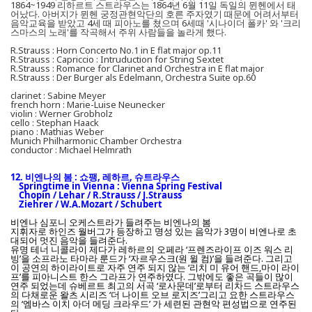
1864~1949 리하르트 스트라우스는 1864년 6월 11일 독일의 뮌헨에서 태
어났다. 아버지가 뮌헨 궁정관현악단의 호른 주자였기 때문에 어려서부터
음악교육을 받았고 4세 때 피아노를 쳤으며 6세때 '시나이더 폴카' 와 '크리
스마스의 노래'를 작곡해서 주위 사람들을 놀라게 했다.
R.Strauss : Horn Concerto No.1 in E flat major op.11
R.Strauss : Capriccio : Intruduction for String Sextet
R.Strauss : Romance for Clarinet and Orchestra in E flat major
R.Strauss : Der Burger als Edelmann, Orchestra Suite op.60
clarinet : Sabine Meyer
french horn : Marie-Luise Neunecker
violin : Werner Grobholz
cello : Stephan Haack
piano : Mathias Weber
Munich Philharmonic Chamber Orchestra
conductor : Michael Helmrath
12. 비엔나의 봄
: 쇼팽, 레하르, 슈트라우스
Springtime in Vienna : Vienna Spring Festival
Chopin / Lehar / R.Strauss / J.Strauss
Ziehrer /
W.A.Mozart / Schubert
비엔나 심포니 오케스트라가 들려주는 비엔나의 봄
지휘자로 하인즈 월버그가 등장하고 명성 있는 음악가 3명이 비엔나로 초
대되어 멋진 음악을 들려준다.
유명 테너 니콜라이 제다가 레하르의 오페라 ‘프렌즈라이프 이즈 워스 리
빙’을 소프라노 타마라 룬드가 ‘자르우스크(원 윌 컴)’을 들려준다. 그리고
이 공연의 하이라이트로 자주 연주 되지 않는 ‘리치 미 유어 핸드,마이 라이
프’를 피아니스트 한스 그라프가 연주하였다. 그밖에도 좋은 곡들이 많이
연주 되었는데 슈베르트 최고의 서곡 ‘로사문데’로부터 리차드 스트라우스
의 다채로운 왈츠 시리즈 ‘더 나이트 오브 로지즈’그리고 요한 스트라우스
의 ‘엠바스 이치 아더 메딩 크라우드’ 가 세련된 관현악 편성법으로 연주된