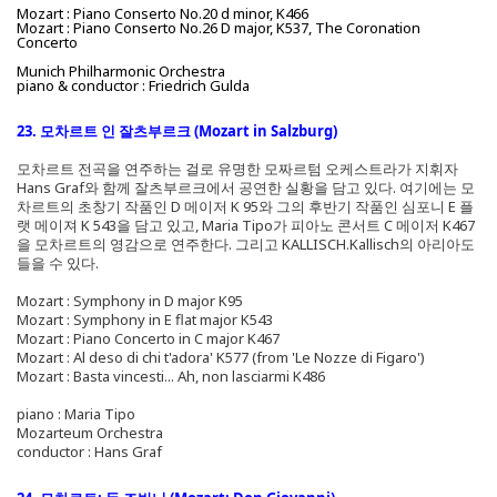
Mozart : Piano Conserto No.20 d minor, K466
Mozart : Piano Conserto No.26 D major, K537, The Coronation
Concerto
Munich Philharmonic Orchestra
piano & conductor : Friedrich Gulda
23. 모차르트 인 잘츠부르크 (Mozart in Salzburg)
모차르트 전곡을 연주하는 걸로 유명한 모짜르텀 오케스트라가 지휘자
Hans Graf와 함께 잘츠부르크에서 공연한 실황을 담고 있다. 여기에는 모
차르트의 초창기 작품인 D 메이저 K 95와 그의 후반기 작품인 심포니 E 플
랫 메이져 K 543을 담고 있고, Maria Tipo가 피아노 콘서트 C 메이저 K467
을 모차르트의 영감으로 연주한다. 그리고 KALLISCH.Kallisch의 아리아도
들을 수 있다.
Mozart : Symphony in D major K95
Mozart : Symphony in E flat major K543
Mozart : Piano Concerto in C major K467
Mozart : Al deso di chi t'adora' K577 (from 'Le Nozze di Figaro')
Mozart : Basta vincesti... Ah, non lasciarmi K486
piano : Maria Tipo
Mozarteum Orchestra
conductor : Hans Graf