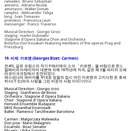
ramades : Bruno Sebastian
amneris : Adriana Nicolai
amonasro : Walter Donati
ramphis : Aleksander Teliga
king : Ivan Tomasev
priestess : Francesca Lauri
messenger : Franco Traverso
Musical Direction : Giorgio Groci
staging : martin Dubowitz
Stagione d'Opera Italiana Choir and Orchestra
Bolschoi Don Kosaken featuring members of the operas Prag and
Pressburg
19. 비제: 카르멘 (Georges Bizet: Carmen)
전4막, 같은 프랑스의 작가 P.메리메의 소석 「카르멘」을 바탕으로 한 L.
알레비와 H.메리약의 대본에 의해 1875년에 작곡, 같은 해 3월 파리의 오페
라코미크극장에서 초연되었다.
에스파냐의 세비야를 무대로 정열의 접시 여인 카르멘과 고지식한 돈 호세
하사(下士)와의 사랑을 그린 비운의 사랑 이야기이다.
Musical Direction : Giorgio croci
Staging : Gianfranco de Bosio
Orchestra : Stagione d’ Opera Italiana
Choir : Stagione d’ Opera Italiana
Honved-Ensemble Budapest
MHS Rosenthal Eisenstadt
Ballet : Flamenco Tanztheater Barcelona
Carmen : Malgorzata Walewska
Don jose : Mario Malagnini
Escarnilo : Boaz Senator
Micaela : Ulrike Sonntag