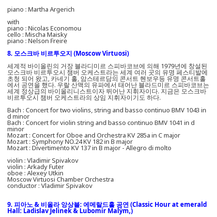
piano : Martha Argerich
with
piano : Nicolas Economou
cello : Mischa Maisky
piano : Nelson Freire
8. 모스크바 비르투오지 (Moscow Virtuosi)
세계적 바이올린의 거장 블라디미르 스피바코브에 의해 1979년에 창설된
모스크바 비르투오시 챔버 오케스트라는 세계 여러 곳의 유명 페스티발에
초청 되어 왔고, 카네기 홀, 암스테르담의 콘서트 헨보우등 유명 콘서트홀
에서 공연을 했다. 우랄 산맥의 유파에서 태어난 블라드미르 스피바코브는
세계 정상급의 바이올리니스트이자 뛰어난 지휘자이다. 지금은 모스크바
비르투오시 챔버 오케스트라의 상임 지휘자이기도 하다.
Bach : Concert for two violins, string and basso continuo BMV 1043 in
d minor
Bach : Concert for violin string and basso continuo BMV 1041 in d
minor
Mozart : Concert for Oboe and Orchestra KV 285a in C major
Mozart : Symphony NO.24 KV 182 in B major
Mozart : Divertimento KV 137 in B major - Allegro di molto
violin : Vladimir Spivakov
violin : Arkady Futer
oboe : Alexey Utkin
Moscow Virtuosi Chamber Orchestra
conductor : Vladimir Spivakov
9. 피아노 & 비올라 앙상블: 에메랄드홀 공연 (Classic Hour at emerald
Hall: Ladislav Jelinek & Lubomír Malým,)