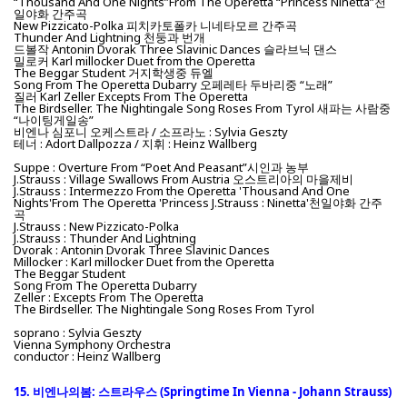
“Thousand And One Nights”From The Operetta “Princess Ninetta”천
일야화 간주곡
New Pizzicato-Polka 피치카토폴카 니네타모르 간주곡
Thunder And Lightning 천둥과 번개
드볼작 Antonin Dvorak Three Slavinic Dances 슬라브닉 댄스
밀로커 Karl millocker Duet from the Operetta
The Beggar Student 거지학생중 듀엘
Song From The Operetta Dubarry 오페레타 두바리중 “노래”
질러 Karl Zeller Excepts From The Operetta
The Birdseller. The Nightingale Song Roses From Tyrol 새파는 사람중
“나이팅게일송”
비엔나 심포니 오케스트라 / 소프라노 : Sylvia Geszty
테너 : Adort Dallpozza / 지휘 : Heinz Wallberg
Suppe : Overture From “Poet And Peasant”시인과 농부
J.Strauss : Village Swallows From Austria 오스트리아의 마을제비
J.Strauss : Intermezzo From the Operetta 'Thousand And One
Nights'From The Operetta 'Princess J.Strauss : Ninetta'천일야화 간주
곡
J.Strauss : New Pizzicato-Polka
J.Strauss : Thunder And Lightning
Dvorak : Antonin Dvorak Three Slavinic Dances
Millocker : Karl millocker Duet from the Operetta
The Beggar Student
Song From The Operetta Dubarry
Zeller : Excepts From The Operetta
The Birdseller. The Nightingale Song Roses From Tyrol
soprano : Sylvia Geszty
Vienna Symphony Orchestra
conductor : Heinz Wallberg
15.
비엔나의봄: 스트라우스 (Springtime In Vienna - Johann Strauss)