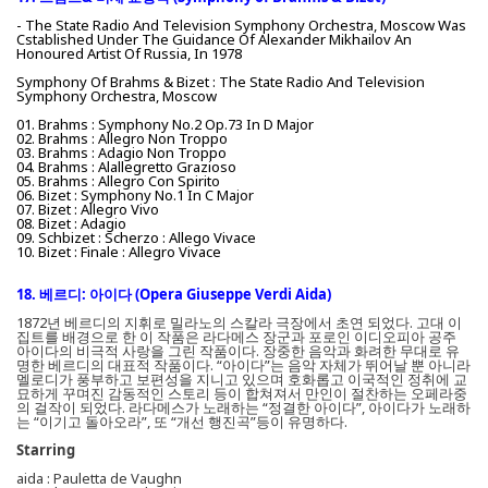
- The State Radio And Television Symphony Orchestra, Moscow Was
Cstablished Under The Guidance Of Alexander Mikhailov An
Honoured Artist Of Russia, In 1978
Symphony Of Brahms & Bizet : The State Radio And Television
Symphony Orchestra, Moscow
01. Brahms : Symphony No.2 Op.73 In D Major
02. Brahms : Allegro Non Troppo
03. Brahms : Adagio Non Troppo
04. Brahms : Alallegretto Grazioso
05. Brahms : Allegro Con Spirito
06. Bizet : Symphony No.1 In C Major
07. Bizet : Allegro Vivo
08. Bizet : Adagio
09. Schbizet : Scherzo : Allego Vivace
10. Bizet : Finale : Allegro Vivace
18. 베르디: 아이다 (Opera Giuseppe Verdi Aida)
1872년 베르디의 지휘로 밀라노의 스칼라 극장에서 초연 되었다. 고대 이
집트를 배경으로 한 이 작품은 라다메스 장군과 포로인 이디오피아 공주
아이다의 비극적 사랑을 그린 작품이다. 장중한 음악과 화려한 무대로 유
명한 베르디의 대표적 작품이다. “아이다”는 음악 자체가 뛰어날 뿐 아니라
멜로디가 풍부하고 보편성을 지니고 있으며 호화롭고 이국적인 정취에 교
묘하게 꾸며진 감동적인 스토리 등이 합쳐져서 만인이 절찬하는 오페라중
의 걸작이 되었다. 라다메스가 노래하는 “정결한 아이다”, 아이다가 노래하
는 “이기고 돌아오라”, 또 “개선 행진곡”등이 유명하다.
Starring
aida : Pauletta de Vaughn