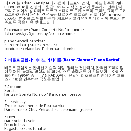
이 DVD는 Arkadi Zenziper가 라흐마니노프의 걸작, 피아노 협주곡 2번 C
minor op.18을 긴장되고 힘찬 그러나 시적인 정서가 풍부하게 연주한다.
그리고 이어서 성 페테르 부르크 스테이트 오케스트라(구,레닌그라드 오케
스트라)가 러시아적인 깊은 울림으로 차이코프스키 심포니 5번 E minor
op.64의 연주로 그 뒤를 따른다. 체르넨센코의 명지휘가 러시아 본토의 연
주로 두 곡을 더욱 빛내고 있다.
Rachmaninov : Piano Concerto No.2 in c minor
Tchaikovsky : Symphony No.5 in e minor
piano : Arkadi Zenziper
St.Petersburg State Orchestra
conductor : Vladislav Tschernunschenko
2. 베른트 글렘저: 피아노 리사이틀 (Bernd Glemser: Piano Recital)
베른트 글렘저는 완벽한 기술적 역량, 명쾌한 건반터치, 완벽한 프레이징
이 뛰어난, 국제적 명성의 탑 피아니스트 중에서도 단연 돋보이는 아티스
트이다. 1996년 중국 TV & RADIO에서 유럽인 최초로 초청받아 차이코프
스키 1번을 연주하여 극찬을 받았다.
* Scriabin
Sonata
Fantasy, Sonata No.2 op.19 andante - presto
* Stravinsky
Trois mouvements de Petrouchka
Danse russe, Chez Petrouchka la semaine grasse
* Liszt
Harmonie du soir
Feux follets
Bagastelle sans tonalite