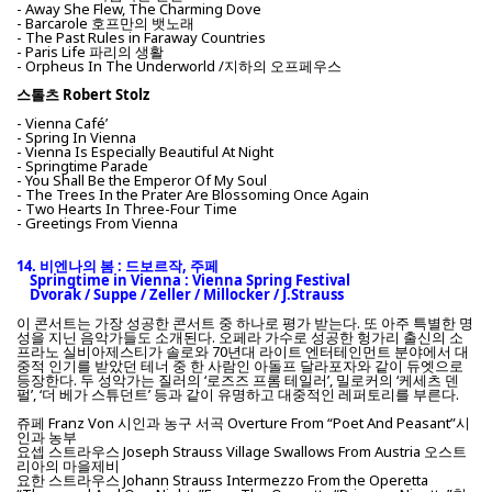
- Away She Flew, The Charming Dove
- Barcarole 호프만의 뱃노래
- The Past Rules in Faraway Countries
- Paris Life 파리의 생활
- Orpheus In The Underworld /지하의 오프페우스
스톨츠 Robert Stolz
- Vienna Café’
- Spring In Vienna
- Vienna Is Especially Beautiful At Night
- Springtime Parade
- You Shall Be the Emperor Of My Soul
- The Trees In the Prater Are Blossoming Once Again
- Two Hearts In Three-Four Time
- Greetings From Vienna
14. 비엔나의 봄 : 드보르작, 주페
Springtime in Vienna : Vienna Spring Festival
Dvorak / Suppe / Zeller / Millocker / J.Strauss
이 콘서트는 가장 성공한 콘서트 중 하나로 평가 받는다. 또 아주 특별한 명
성을 지닌 음악가들도 소개된다. 오페라 가수로 성공한 헝가리 출신의 소
프라노 실비아제스티가 솔로와 70년대 라이트 엔터테인먼트 분야에서 대
중적 인기를 받았던 테너 중 한 사람인 아돌프 달라포자와 같이 듀엣으로
등장한다. 두 성악가는 질러의 ‘로즈즈 프롬 테일러’, 밀로커의 ‘케세츠 덴
펄’, ‘더 베가 스튜던트’ 등과 같이 유명하고 대중적인 레퍼토리를 부른다.
쥬페 Franz Von 시인과 농구 서곡 Overture From “Poet And Peasant”시
인과 농부
요셉 스트라우스 Joseph Strauss Village Swallows From Austria 오스트
리아의 마을제비
요한 스트라우스 Johann Strauss Intermezzo From the Operetta