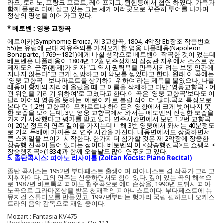
라오, 토리노, 프랑크 프르트, 레이프지그, 뮌헨등에서 협연 하였다. 가족과
함께 플로리다에 살고 있는 그는 세계 여러곳으로 꾸준히 투어를 나가며
정상의 명성을 이어 가고 있다.
* 베토벤 : 영웅 교향곡
에로이카(Symphomie Eroica, 제 3교향곡, 1804, 4악장 Eb장조 작품번호
55)는 유럽에 근대 자유주의를 가져오게 한 영웅 나폴레옹(Napoleon
Bonaparte, 1769∼1821)에게 바칠 생각으로 베토벤이 작곡한 것이 었는데
베토벤은 나폴레옹이 1804년 12월 민주정체의 집정관 지위에서 스스로 전
제제도의 군주(황제)가 되자 "그 역시 권력욕을 만족시키려는 보통 인간에
지나지 않는다"고 크게 실망하고 이 악보를 찢었다고 한다. 원래 이 곡에는
'영웅 교향곡 - 보나파르트를 상기하기 위하여'라는 제목을 붙였으나, 나폴
레옹이 황제의 자리에 올랐을 때 그 이름을 삭제하고 다만 '영웅교향곡 - 어
떤 위인을 기리기 위하여'로 고쳤다고 한다.이 곡은 '영웅 교향곡'보다도 이
탈리아어의 영웅을 뜻하는 '에로이카'로 불릴 적이 더 많다.곡의 특징으로
본다 면 1,2번 교향곡이 모차르트나 하이든의 영향에서 크게 벗어나지 못
한 모습을 보이는데, 3번 영웅 교향곡에서 와서는 베토벤의 진정한 모습을
가지기 시작했다고 평가를 받고 있다. 연주시간면에서 보면 1,2번 교향곡
이 20분 정도의 연주 길이를 가지는데 비해 3번 영웅에서 와서는 40분정도
로 거의 두배에 가까운 의 연주 시간을 가진다. 내용면에서도 장중하면서
큰 스케일을 보이기 시작한다. 한가지 더 첨가할 것은 제 2악장에 장중한
장송행 진곡이 들어 있다는 점이다. 베토벤의 이 <장송행진곡>도 쇼팽의 <
장송행진곡>(1834)과 함께 오늘날도 많이 연주되고 있다.
5. 졸탄콕시스: 피아노 리사이틀 (Zoltan Kocsis: Piano Recital)
졸탄 콕시스는 1952년 부다페스트 출생이며 피아니스트 겸 작곡가 그리고
지휘자이다. 그의 연주는 신중하면서도 힘이 있다. 깊이 있는 곡의 해석으
로 1987년 바르톡의 피아노 협주곡으로 에디슨상을, 1990년 드뷔시 피아
노곡으로 그라마폰상을 받은 천재적인 피아니스트이다. 부다페스트에 뉴
뮤지컬 스튜디오를 만들었고, 1997년부터는 헝가리 국립 필하모니 오케스
트라의 음악 감독으로 재임 중이다.
Mozart : Fantasia KV475
Beethoven : Piano Sonata, Op.111