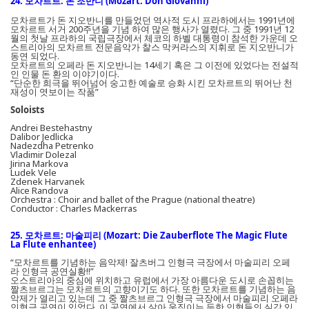
24. 모차르트: 돈 조반니 (Mozart: Don Giovanni)
모차르트가 돈 지오반니를 만들었던 역사적 도시 프라하에서는 1991년에
모차르트 서거 200주년을 기념 하여 많은 행사가 열렸다. 그 중 1991년 12
월의 첫날 프라하의 국립극장에서 체코의 하벨 대통령이 참석한 가운데 오
스트리아의 모차르트 전문음악가 찰스 막커라스의 지휘로 돈 지오반니가
동연 되었다.
모차르트의 오페라 돈 지오반니는 14세기 혹은 그 이전에 있었다는 전설적
인 인물 돈 환의 이야기이다.
“단순한 희극을 뛰어넘어 숭고한 예술로 승화 시킨 모차르트의 뛰어난 천
재성이 엿보이는 작품”
Soloists
Andrei Bestehastny
Dalibor Jedlicka
Nadezdha Petrenko
Vladimir Dolezal
Jirina Markova
Ludek Vele
Zdenek Harvanek
Alice Randova
Orchestra : Choir and ballet of the Prague (national theatre)
Conductor : Charles Mackerras
25. 모차르트: 마술피리 (Mozart: Die Zauberflote The Magic Flute
La Flute enhantee)
“모차르트를 기념하는 음악제! 잘츠버그 인형극 극장에서 마술피리 오페
라 인형극 공연실황!!”
오스트리아의 중심에 위치하고 유럽에서 가장 아름다운 도시로 손꼽히는
짤츠브르그는 모차르트의 고향이기도 하다. 또한 모차르트를 기념하는 음
악제가 열리고 있는데 그 중 짤츠브르그 인형극 극장에서 마술피리 오페라
인형극 공연이 있었다. 이 공연에서 살아 움직이는 듯한 인형들의 실감 있