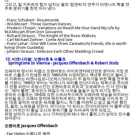
다.
그리고, 칼 지하르의 힘이 넘치는 왈츠 ‘컴앤씨’의 연주가 비엔나의 특별 연
주회 분위기를 한껏 자아 냈다.
- Franz Schubert : Rosamunde
- W.A.Mozart : Three German Dances
- Frederic Chopin : Variations on Reach Me Your Hand My Life by
W.A.Mozart (from Don Giovanni)
- Richard Strauss : The Knight of the Rose-Waltzes
- Carl Michael Ziehrer : Come And See
- Franz Lehar : One Will Come (from Zarewitsch) Frends, life is worth
living! (from Guidetta)
- Johann Strauss : Embrace Each Other, Madding Crowd
13.
비엔나의봄: 오펜바흐 & 슈톨츠
Springtime In Vienna - Jacques Offenbach & Robert Stolz
오페라의 창시자 자콥스 오펜바흐는 라이트엔터테인먼트 분야의 거장 로
버트 스톨츠가 탄생한 해인 1880년에 사망하였다. 백년후 하인즈 월버그
가 지휘하는 비엔나심포니오케스크라는이 두 음악가을 위한 특별 연주회
를 가졌다. 1880년 부터는 '비엔나가 파리를 만난다'라는 제목으로 콘서트
가 진행 되면서 프랑스인인 오펜바흐의 히트곡 '오르페우스 인 더 언더월
드', '페어 헬렌','호프만스 테일스'의 서곡을 들을수 있게 되기도 했다.
로버트 스톨츠는 18세때 요한 스트라우스에게 오페라에 재능을 바치라는
조언을 듣고 오페라 창작에 매진하게 된다. 후에 이중국적을 가지게 된 그
는 대중 음악의 새로운 세계를 펼치느 계기를 마련하고 쉽고 즐거운 행진
곡, 왈츠, 노래등을 만든다. 여기서는 '더 트리스 인더더프라터 아 블루서밍
원스 어게인'이 황실 도시의 분위기를 잘 자아내며 연주 되었고,
유명 성악가 소프라노 소나 가자리언와 테너 워너 홀위그가 성악으 진수를
보여준다.
오펜바흐 Jacques Offenbach
- Fair Helen 아름다운 엘렌