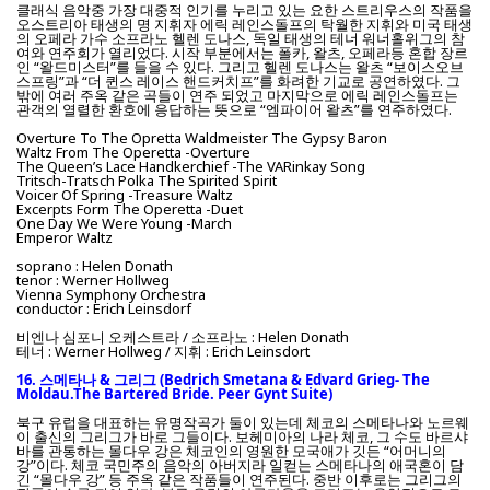
클래식 음악중 가장 대중적 인기를 누리고 있는 요한 스트리우스의 작품을
오스트리아 태생의 명 지휘자 에릭 레인스돌프의 탁월한 지휘와 미국 태생
의 오페라 가수 소프라노 헬렌 도나스, 독일 태생의 테너 워너홀위그의 참
여와 연주회가 열리었다. 시작 부분에서는 폴카, 왈츠, 오페라등 혼합 장르
인 “왈드미스터”를 들을 수 있다. 그리고 헬렌 도나스는 왈츠 “보이스오브
스프링”과 “더 퀸스 레이스 핸드커치프”를 화려한 기교로 공연하였다. 그
밖에 여러 주옥 같은 곡들이 연주 되었고 마지막으로 에릭 레인스돌프는
관객의 열렬한 환호에 응답하는 뜻으로 “엠파이어 왈츠”를 연주하였다.
Overture To The Opretta Waldmeister The Gypsy Baron
Waltz From The Operetta -Overture
The Queen’s Lace Handkerchief -The VARinkay Song
Tritsch-Tratsch Polka The Spirited Spirit
Voicer Of Spring -Treasure Waltz
Excerpts Form The Operetta -Duet
One Day We Were Young -March
Emperor Waltz
soprano : Helen Donath
tenor : Werner Hollweg
Vienna Symphony Orchestra
conductor : Erich Leinsdorf
비엔나 심포니 오케스트라 / 소프라노 : Helen Donath
테너 : Werner Hollweg / 지휘 : Erich Leinsdort
16. 스메타나 & 그리그 (Bedrich Smetana & Edvard Grieg- The
Moldau.The Bartered Bride. Peer Gynt Suite)
북구 유럽을 대표하는 유명작곡가 둘이 있는데 체코의 스메타나와 노르웨
이 출신의 그리그가 바로 그들이다. 보헤미아의 나라 체코, 그 수도 바르샤
바를 관통하는 몰다우 강은 체코인의 영원한 모국애가 깃든 “어머니의
강”이다. 체코 국민주의 음악의 아버지라 일컫는 스메타나의 애국혼이 담
긴 “몰다우 강” 등 주옥 같은 작품들이 연주된다. 중반 이후로는 그리그의