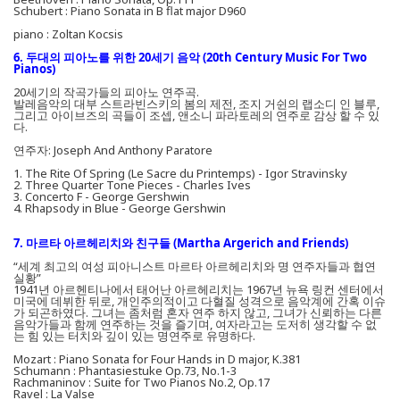
Schubert : Piano Sonata in B flat major D960
piano : Zoltan Kocsis
6. 두대의 피아노를 위한 20세기 음악 (20th Century Music For Two
Pianos)
20세기의 작곡가들의 피아노 연주곡.
발레음악의 대부 스트라빈스키의 봄의 제전, 조지 거쉰의 랩소디 인 블루,
그리고 아이브즈의 곡들이 조셉, 앤소니 파라토레의 연주로 감상 할 수 있
다.
연주자: Joseph And Anthony Paratore
1. The Rite Of Spring (Le Sacre du Printemps) - Igor Stravinsky
2. Three Quarter Tone Pieces - Charles Ives
3. Concerto F - George Gershwin
4. Rhapsody in Blue - George Gershwin
7. 마르타 아르헤리치와 친구들 (Martha Argerich and Friends)
“세계 최고의 여성 피아니스트 마르타 아르헤리치와 명 연주자들과 협연
실황”
1941년 아르헨티나에서 태어난 아르헤리치는 1967년 뉴욕 링컨 센터에서
미국에 데뷔한 뒤로, 개인주의적이고 다혈질 성격으로 음악계에 간혹 이슈
가 되곤하였다. 그녀는 좀처럼 혼자 연주 하지 않고, 그녀가 신뢰하는 다른
음악가들과 함께 연주하는 것을 즐기며, 여자라고는 도저히 생각할 수 없
는 힘 있는 터치와 깊이 있는 명연주로 유명하다.
Mozart : Piano Sonata for Four Hands in D major, K.381
Schumann : Phantasiestuke Op.73, No.1-3
Rachmaninov : Suite for Two Pianos No.2, Op.17
Ravel : La Valse