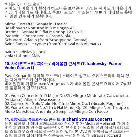
“비올라, 피아노 협연”
피아노와 비올라의 환상의 하모니를 보여준 이 DVD는 피아노와 비올라의
거장 라디슬라프 제리네크, 루보미르 말리가 일본의 NHK의 에메랄드 홀에
서 열린 연주회의 실황이다.
Michel Corrette : Sonata in B major
Beethoven : Notturno in D major,op.42
Brahms : Sonata in E flat major op.120,No.2
Paganini : Sonate per la Grand Viola
Schubert : Adagio (from 'Arpeggione' Sonata)
Saint-Saens : Le cynge (from 'Carnaval des Animaux)
paino : Ladislav Jelinek
viola : Lubomir Maly
10. 차이코프스키: 피아노/ 바이올린 콘서트 (Tchaikovsky: Piano/
Violin Concert)
Pavel Kogan의 지휘와 모스코바 스테이트 심포니 오케스트라의 특색 있
는 차이코프스키 연주회이다.
바이얼린의 거장 Maxim Vengerov's 가 바이올린 콘서트 D 메이저 Op.35
를 훌륭하게 연주하였다.
01. Violin Concerto In D Major Op.35 : Allegro Moderato, Canzonetta
(Andante), Allegro Vivacissimo
02. Caprice For Solo Violin No.2 In b Minor, Op.1 (Niccolo Paganini)
03. Piano Concerto No.1 In b Flat Minor, Op.23 : Allegro Non Troppo e
Molto Maestoso, Andantino Semplice, Allegro Con Fuoco
11. 리하르트 슈트라우스 콘서트 (Richard Strauss Concert)
뮌헨 필하모니 챔버 오케스트라와 수석지휘자 Michael Helmrath가 아주
멋지고 경쾌한 연주를 들려준다. 이 연주회는 독일의 유명 작곡가 리하르
트 스트라우스의 곡으로 구성 되어 있다. 본 DVD의 수록곡들은 스트라우
스의 최고의 절정기에 쓴 작품들로 구성되어 있다. Strauss, Richard