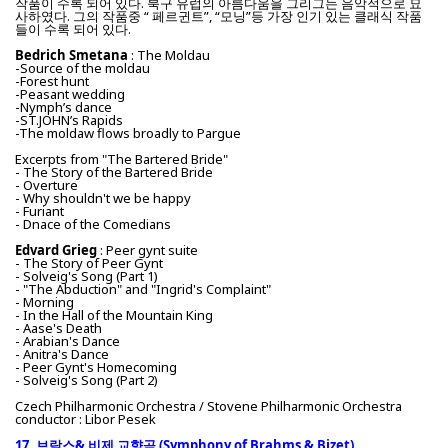
작품이 수록 되어 있다. 북구 유럽의 아름다움을 그리그는 음악적으로 묘
사하였다. 그의 작품중 “ 페르귄트”, “모닝”등 가장 인기 있는 클래식 작품
들이 수록 되어 있다.
Bedrich Smetana
: The Moldau
-Source of the moldau
-Forest hunt
-Peasant wedding
-Nymph’s dance
-ST.JOHN’s Rapids
-The moldaw flows broadly to Pargue
Excerpts from "The Bartered Bride"
- The Story of the Bartered Bride
- Overture
- Why shouldn't we be happy
- Furiant
- Dnace of the Comedians
Edvard Grieg
: Peer gynt suite
- The Story of Peer Gynt
- Solveig's Song (Part 1)
- "The Abduction" and "Ingrid's Complaint"
- Morning
- In the Hall of the Mountain King
- Aase's Death
- Arabian's Dance
- Anitra's Dance
- Peer Gynt's Homecoming
- Solveig's Song (Part 2)
Czech Philharmonic Orchestra / Stovene Philharmonic Orchestra
conductor : Libor Pesek
17. 브람스& 비제 교향곡 (
Symphony of Brahms & Bizet)