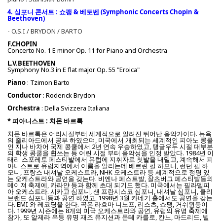
4. 심포니 콘서트 : 쇼팽 & 베토벤 (
Symphonic Concerts Chopin &
Beethoven)
- O.S.I / BRYDON / BARTO
F.CHOPIN
Concerto No. 1 E minor Op. 11 for Piano and Orchestra
L.V.BEETHOVEN
Symphony No.3 in E flat major Op. 55 "Eroica"
Piano
: Tzimon Barto
Conductor
: Roderick Brydon
Orchestra
: Della Svizzera Italiana
* 피아니스트 : 치몬 바르톡
치몬 바르톡은 어리시절부터 세계적으로 알려진 뛰어난 음악가이다. 뉴욕
의 줄리아드에서 공부 하였으며, 미국에서 개최되는 세계적인 피아노 콩쿨
인 지나 바차어 국제 콩쿨에서 2년 연속 우승하였고, 탱굴우두 시절 대부분
의 학생 콩쿨을 휩쓰는 등 어린 시절 부터 음악성을 인정 받았다. 1984년 이
태리 스포레토 페스티발에서 유럽에 지휘자로 첫발을 내밀고, 계속해서 피
아니스트로 유럽지역에서 이름을 알리는데 베르린 필 하모니, 런던 필 하
모니, 프랑스 내셔날 오케스트라, NHK 오케스트라 등 세계적으로 정평 있
는 오케스트라와 공연을 갖는다. 비엔나 페스트발, 잘츠버그 페스티발등의
메이져 축제에, 카라얀 등과 함께 초대 되기도 했다. 미국에서는 필라델피
아 오케스트라. 시카고 심포니, 샌 프란시스코 심포니, 내셔날 심포니, 클리
브랜드 심포니등과 공연 하였고, 1998년 3월 카네기 홀에서도 공연을 갖는
다. EMI 와 레코딩을 한다. 곡은 라흐마 니노프, 리스츠, 쇼팽, 거쉬윈등이
다. 1999년 시즌에는 8개의 미국 오케스트라와 공연, 유럽의 유명 축제에
참가, 또 알제라 우등 유명 재즈 뮤지션과 몬테 카를로, 칸느, 마드리드, 빌