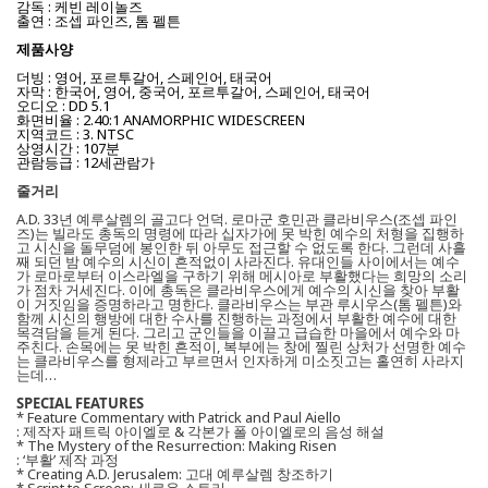
감독 : 케빈 레이놀즈
출연 : 조셉 파인즈, 톰 펠튼
제품사양
더빙 : 영어, 포르투갈어, 스페인어, 태국어
자막 : 한국어, 영어, 중국어, 포르투갈어, 스페인어, 태국어
오디오 : DD 5.1
화면비율 : 2.40:1 ANAMORPHIC WIDESCREEN
지역코드 : 3. NTSC
상영시간 : 107분
관람등급 : 12세관람가
줄거리
A.D. 33년 예루살렘의 골고다 언덕. 로마군 호민관 클라비우스(조셉 파인
즈)는 빌라도 총독의 명령에 따라 십자가에 못 박힌 예수의 처형을 집행하
고 시신을 돌무덤에 봉인한 뒤 아무도 접근할 수 없도록 한다. 그런데 사흘
째 되던 밤 예수의 시신이 흔적없이 사라진다. 유대인들 사이에서는 예수
가 로마로부터 이스라엘을 구하기 위해 메시아로 부활했다는 희망의 소리
가 점차 거세진다. 이에 총독은 클라비우스에게 예수의 시신을 찾아 부활
이 거짓임을 증명하라고 명한다. 클라비우스는 부관 루시우스(톰 펠튼)와
함께 시신의 행방에 대한 수사를 진행하는 과정에서 부활한 예수에 대한
목격담을 듣게 된다. 그리고 군인들을 이끌고 급습한 마을에서 예수와 마
주친다. 손목에는 못 박힌 흔적이, 복부에는 창에 찔린 상처가 선명한 예수
는 클라비우스를 형제라고 부르면서 인자하게 미소짓고는 홀연히 사라지
는데…
SPECIAL FEATURES
* Feature Commentary with Patrick and Paul Aiello
: 제작자 패트릭 아이엘로 & 각본가 폴 아이엘로의 음성 해설
* The Mystery of the Resurrection: Making Risen
: ‘부활’ 제작 과정
* Creating A.D. Jerusalem: 고대 예루살렘 창조하기