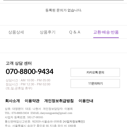
등록된 문의가 없습니다.
상품상세
상품후기
Q & A
교환·배송·반품
고객 상담 센터
070-8800-9434
카카오톡 문의
상담시간 : AM 10:00 - PM 05:00
1:1문의하기
점심시간 : PM 12:30 - PM 02:00
(토,일,공휴일 휴무)
회사소개
이용약관
개인정보취급방침
이용안내
상호: 대영팬더 대표: 나현서 개인정보담당자: 이봉희
TEL: 070-8800-9434 EMAIL:daeyoungpanda@gmail.com
사업자 등록번호: 592-27-00165
통신판매업신고번호: 제2020-서울송파-1930호
[사업자정보확인]
주소: 서울특별시 송파구 충민로 66 지1층 와이 비 1060호