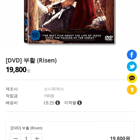
[DVD] 부활 (Risen)
19,800
원
제조사
소니픽쳐스
적립금
190원
배송비
(조건)
지역별
[DVD] 부활 (Risen)
19,800
원