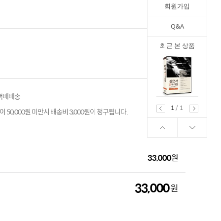
회원가입
Q&A
최근 본 상품
 택배배송
1
/
1
 50,000원 미만시 배송비 3,000원이 청구됩니다.
33,000
원
33,000
원