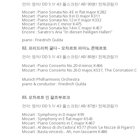
언어: 영어/ DD
5.1/ 4:3 풀스크린/ All/ 90분/ 전체관람가
Mozart : Piano Sonata No.4 E in flat major K282
Mozart : Piano Sonata No.9 in D major K311
Mozart : Piano Sonata No.12 in F major K332
Mozart : Fantasia in C minor K475
Mozart : Piano Sonata No.14 in C major K457
Encore : Saratro's Aria "In diesen heiligen Hallen"
piano : Friedrich Gulda
02. 프리드리히 굴다 – 모차르트 피아노 콘체르토
언어: 영어/ DD
5.1/ 4:3 풀스크린/ All/ 80분/ 전체관람가
Mozart : Piano Conserto No.20 d minor, K466
Mozart : Piano Conserto No.26 D major, K537, The Coronation 
Munich Philharmonic Orchestra
piano & conductor : Friedrich Gulda
03. 모차르트 인 잘츠부르크
언어: 영어/ DD
5.1/ 4:3 풀스크린/ All/ 87분/ 전체관람가
Mozart : Symphony in D major K95
Mozart : Symphony in E flat major K543
Mozart : Piano Concerto in C major K467
Mozart : Al deso di chi t'adora' K577 (from 'Le Nozze di Figaro')
Mozart : Basta vincesti... Ah, non lasciarmi K486