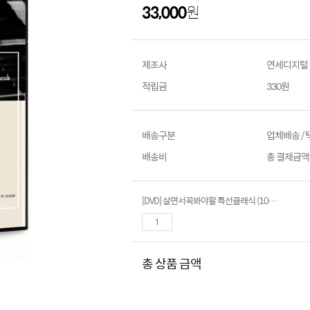
33,000
원
제조사
연세디지털
적립금
330원
배송구분
업체배송 /
배송비
총 결제금액이
[DVD] 살면서꼭봐야할 특선클래식 (10disc)- 굴다 모차르트외
총 상품 금액