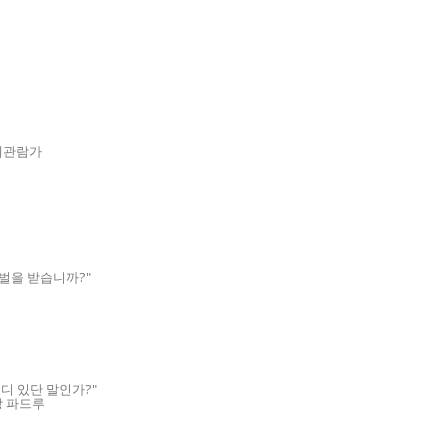
 전체관람가
 벌을 받습니까?"
어디 있단 말인가?"
랑 파드루