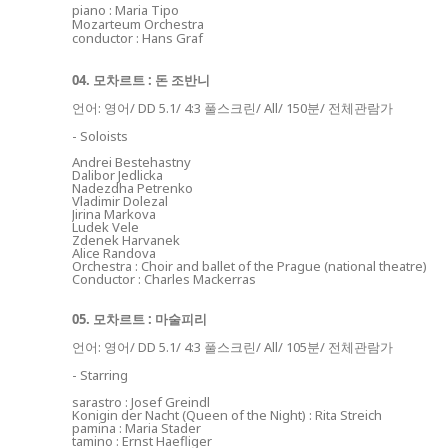
piano : Maria Tipo
Mozarteum Orchestra
conductor : Hans Graf
04. 모차르트 : 돈 조반니
언어: 영어/ DD
5.1/ 4:3 풀스크린/ All/ 150분/ 전체관람가
- Soloists
Andrei Bestehastny
Dalibor Jedlicka
Nadezdha Petrenko
Vladimir Dolezal
Jirina Markova
Ludek Vele
Zdenek Harvanek
Alice Randova
Orchestra : Choir and ballet of the Prague (national theatre)
Conductor : Charles Mackerras
05. 모차르트 : 마술피리
언어: 영어/ DD
5.1/ 4:3 풀스크린/ All/ 105분/ 전체관람가
- Starring
sarastro : Josef Greindl
Konigin der Nacht (Queen of the Night) : Rita Streich
pamina : Maria Stader
tamino : Ernst Haefliger