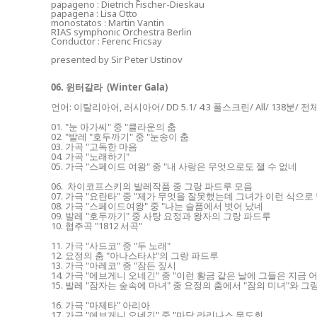
papageno : Dietrich Fischer-Dieskau
papagena : Lisa Otto
monostatos : Martin Vantin
RIAS symphonic Orchestra Berlin
Conductor : Ferenc Fricsay
presented by Sir Peter Ustinov
06. 윈터갈라 (Winter Gala)
언어: 이탈리아어, 러시아어/ DD
5.1/ 4:3 풀스크린/ All/ 138분/
01. "눈 아가씨" 중 "클라운의 춤
02. "발레 "호두까기" 중 "눈송이 춤
03. 가곡 "고독한 마음
04. 가곡 "노래하기"
05. 가극 "스페이드 여왕" 중 "내 사랑은 무엇으로도 잴 수 없네
06. 차이코프스키의 발레작품 중 그랑 파드루 모음
07. 가극 "요란타" 중 "제가 무엇을 잘못했는데 그녀가 이런 식으로
08. 가극 "스페이드여왕" 중 "나는 슬픔에서 벗어 났네
09. 발레 "호두까기" 중 사탕 요정과 왕자의 그랑 파드루
10. 협주곡 "1812 서곡"
11. 가극 "사드코" 중 "두 노래"
12. 요정의 춤 "아나스타샤"의 그랑 파드루
13. 가극 "아레코" 중 "잠든 짚시
14. 가극 "에브게니 오네긴" 중 "이런 황금 같은 날에 그들은 지금 
15. 발레 "잠자는 숲속에 마녀" 중 요정의 춤에서 "잠의 미녀"와 그
16. 가극 "마제타" 아리아
17. 가극 "에브게니 오네긴" 중 "마담 라리나스 무도회