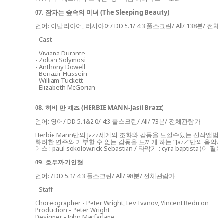
07. 잠자는 숲속의 미녀 (The Sleeping Beauty)
언어: 이탈리아어, 러시아어/ DD
5.1/ 4:3 풀스크린/ All/ 138분/
- Cast
- Viviana Durante
- Zoltan Solymosi
- Anthony Dowell
- Benazir Hussein
- William Tuckett
- Elizabeth McGorian
08. 허비 만 재즈 (HERBIE MANN-Jasil Brazz)
언어: 영어/ DD
5.1&2.0/ 4:3 풀스크린/ All/ 73분/ 전체관람가
Herbie Mann만의 Jazz세계의 조화와 감동을 느낄수있는 신작앨범 [Ja
화려한 연주와 거부할 수 없는 감동을 느끼게 하는 “Jazz”만의 음악세계가
이스 : paul sokolow,rick Sebastian / 타악기 : cyra baptista )이
09. 호두까기인형
언어: / DD
5.1/ 4:3 풀스크린/ All/ 98분/ 전체관람가
- Staff
Choreographer - Peter Wright, Lev Ivanov, Vincent Redmon
Production - Peter Wright
Designer - John Macfarlane