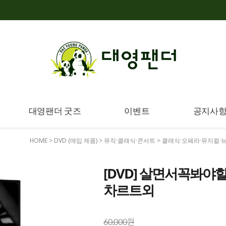
대영팬더 굿즈
이벤트
공지사
HOME
>
DVD (매입 제품)
>
뮤직·클래식·콘서트
>
클래식·오페라·뮤지컬·
[DVD] 살면서꼭봐야할 
차르트외
60,000원