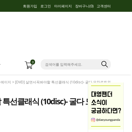
회원가입
로그인
마이페이지
장바구니(
0
)
고객센터
0
항
뉴에이지
> [DVD] 살면서꼭봐야할 특선클래식 (10disc)- 굴다 모차르트외
특선클래식 (10disc)- 굴다 모