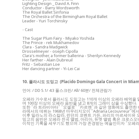
Lighting Design _ David A. Finn
Conductor - Barry Wordsworth
The Royal Ballet Sinfonia
The Orchestra of the Birmingham Royal Ballet
Leader - Yuri Torchinsky
- Cast
The Sugar Plum Fairy - Miyako Yoshida
The Prince - rek Mukhamedov
Clara - Sandra Madgwick
Drosselmeyer - oseph Cipolla
Clara's mother, a former ballerina - Sherilyn Kennedy
Her farther - Alain Dubreuil
Fritz - Sebastian Loe
Her dancing partner - Yi-Lei Cai
10. 플라시도 도밍고 (Placido Domingo Gala Concert in Miam
언어: / DD
5.1/ 4:3 풀스크린/ All/ 60분/ 전체관람가
오페라 가수로서 플라시도 도밍고는 110개 이상의 오페라 배역을
며 100장 이상의 오페라 음반을 냈고 8개의 그래미 상을 수상했다.
또한 ˝라 트라비아타˝ ˝오셀로˝ ˝카르멘˝과 같은 영화에도 출연한
라에서의 데뷔는 1968년 마우리지오이 ˝Adriana Lecouvreur˝에서
이후 밀라노의 라스칼라, 런던의 코벤트 가든, 파리의 마르세이유
밍고의 음반은 오페라 전곡 앨범, 아리아, 듀엣 앨범 혹은 크로스오
이적인 기록을 세우기도 했으며 가장 존경받는 예술인이자 ˝오페라