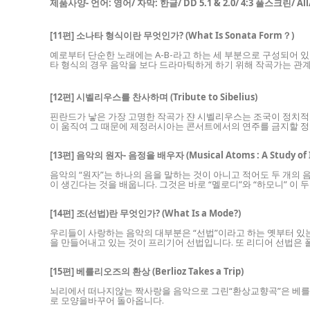
제품사양- 언어: 영어/ 자막: 한글/ DD 5.1 & 2.0/ 4:3 풀스크린/ All
[11편] 소나타 형식이란 무엇인가? (What Is Sonata Form？)
예로부터 단순한 노래에는 A-B-라고 하는 세 부분으로 구성되어 
타 형식의 경우 음악을 보다 드라마틱하게 하기 위해 작곡가는 관계 
[12편] 시벨리우스를 찬사하며 (Tribute to Sibelius)
핀란드가 낳은 가장 고명한 작곡가 쟌 시벨리우스는 조국이 정치
이 움직여 그 때문에 제정러시아는 콘서트에서의 연주를 금지할 정도
[13편] 음악의 원자- 음정을 배우자
(Musical Atoms : A Study of 
음악의 “원자”는 하나의 음을 말하는 것이 아니고 적어도 두 개의 
이 생긴다는 것을 배웁니다. 그것은 바로 “멜로디”와 “하모니” 이 
[14편] 조(선법)란 무엇인가? (What Is a Mode?)
우리들이 사랑하는 음악의 대부분은 “선법”이라고 하는 옛부터 있
을 만들어내고 있는 것이 프리기어 선법입니다. 또 리디어 선법은 
[15편] 베를리오즈의 환상 (Berlioz Takes a Trip)
뇌리에서 떠나지않는 짝사랑을 음악으로 그린“환상교향곡”은 베를리
로 모양을바꾸어 돌아옵니다.