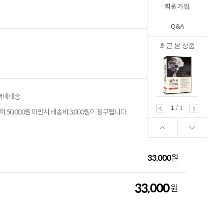
회원가입
Q&A
최근 본 상품
 택배배송
1
/
1
 50,000원 미만시 배송비 3,000원이 청구됩니다.
33,000
원
33,000
원