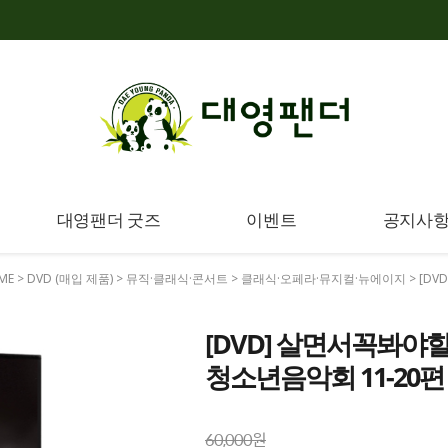
대영팬더 굿즈
이벤트
공지사
ME
>
DVD (매입 제품)
>
뮤직·클래식·콘서트
>
클래식·오페라·뮤지컬·뉴에이지
> [D
[DVD] 살면서꼭봐야할 
청소년음악회 11-20
60,000원