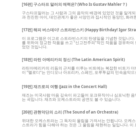
[16편] 구스타프 말러의 매력은? (Who Is Gustav Mahler？)
구스타프말러는 그 사람과 그의 음악의 배경에 있었던 것을 알게되면
과 천진한 아이, 대인관계가 좋은 서양인과 집시적인 동양인, 화
[17편] 해피 버스데이! 스트라빈스키 (Happy Birthday! Igor Stra
이 프로그램은 이고르 스트라빈스키의 탄생일을 기념한 것입니다.
를 위하여 정교한 작품을 쓰고 “신고전주의”적인 작품을 경유하여
었던 것입니다.
[18편] 라틴 아메리카의 정신 (The Latin American Spirit)
라틴아메리카의 리듬의 근저를 이루는 비트에는 복잡한 비트가 더해
이 “멜로디”는 인디오나 아프리카, 스페인, 포루투갈의 민속음악
[19편] 재즈로의 여행 (Jazz in the Concert Hall)
재즈는 미국사람 마음 깊숙이 파고들어 포크뮤직이나 심포닉한 음악에
는 곡입니다. 재즈와 오케스트라의 공연도 볼 수 있습니다.
[20편] 관현악단의 소리 (The Sound of an Orchestra)
위대한 오케스트라는 그 독자의 울림을 가져서는 안됩니다. 오케스
스트라가 힘을 다해야 하는 것은 그 울림을 재현하는 일입니다. 이