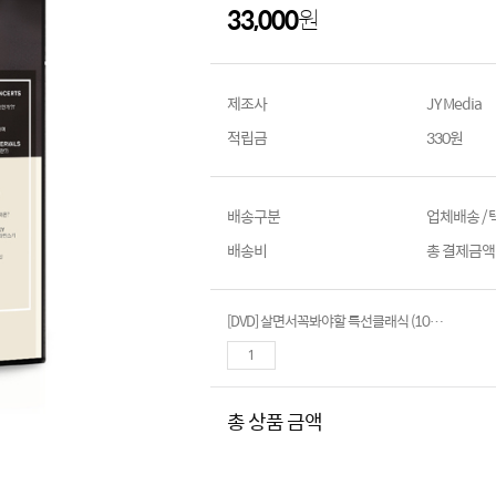
33,000
원
제조사
JY Media
적립금
330원
배송구분
업체배송 /
배송비
총 결제금액이
[DVD] 살면서꼭봐야할 특선클래식 (10disc)- 번스타인청소년음악회 11-20편
총 상품 금액