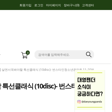
회원가입
로그인
마이페이지
장바구니(
0
)
고객센터
0
항
VD] 살면서꼭봐야할 특선클래식 (10disc)- 번스타인청소년음악회 11-20편
특선클래식 (10disc)- 번스타인
편