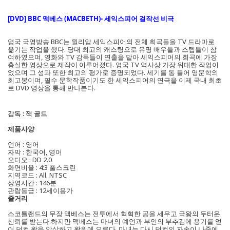
[DVD] BBC 맥베스 (MACBETH)- 세익스피어 걸작선 비극
영국 국영방송 BBC는 윌리암 세익스피어의 전체 희곡들을 TV 드라마로
옮기는 작업을 했다. 당대 최고의 캐스팅으로 유명 배우들과 스텝들이 참
여하였으며, 영화와 TV 감독들이 연출을 맡아 세익스피어의 희곡에 가장
충실한 영상으로 제작이 이루어졌다. 영국 TV 역사상 가장 위대한 작업이
었으며 그 성과 또한 최고의 평가로 증명되었다. 세기를 통 틀어 영문학의
최고봉이며, 필수 문학작품이기도 한 세익스피어의 연극을 이제 국내 최초
로 DVD 영상을 통해 만나본다.
감독 : 잭 골드
제품사양
언어 : 영어
자막 : 한국어, 영어
오디오 : DD 2.0
화면비율 : 4:3 풀스크린
지역코드 : All. NTSC
상영시간 : 146분
관람등급 : 12세이용가
줄거리
스코틀랜드의 무장 맥베스는 전투에서 혁혁한 공을 세우고 국왕의 두터운
신뢰를 받는다.하지만 맥베스는 마녀의 예언과 부인의 부추김에 용기를 얻
어 던컨 왕을 암살하고 왕위에 오른다. 마녀는 다시 던컨의 자손이 나중에