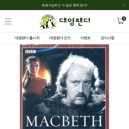
회원가입하고 더 많은 혜택 받기!
0
대영팬더 출시작
대영팬더 굿즈
이벤트
공지사항