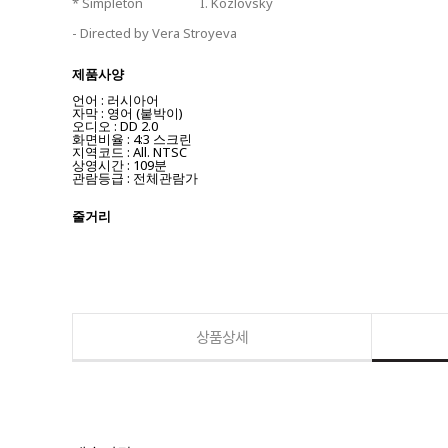
* Simpleton I. Kozlovsky
- Directed by Vera Stroyeva
제품사양
언어 : 러시아어
자막 : 영어 (붙박이)
오디오 : DD 2.0
화면비율 : 4:3 스크린
지역코드 : All. NTSC
상영시간 : 109분
관람등급 : 전체관람가
줄거리
상품상세