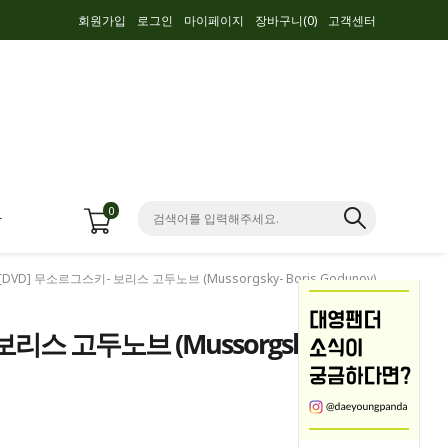
회원가입
로그인
마이페이지
장바구니(
0
)
고객센터
0
항
 [DVD] 무소르그스키- 보리스 고두노브 (Mussorgsky- Boris Godunov)
보리스 고두노브 (Mussorgsky-