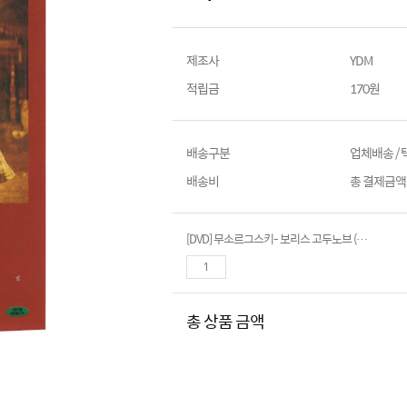
제조사
YDM
적립금
170원
배송구분
업체배송 /
배송비
총 결제금액이
[DVD] 무소르그스키- 보리스 고두노브 (Mussorgsky- Boris Godunov)
총 상품 금액