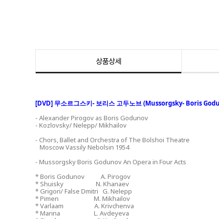
상품상세
[DVD] 무소르그스키- 보리스 고두노브 (Mussorgsky- Boris Godu
- Alexander Pirogov as Boris Godunov
- Kozlovsky/ Nelepp/ Mikhailov
- Chors, Ballet and Orchestra of The Bolshoi Theatre
Moscow Vassily Nebolsin 1954
- Mussorgsky Boris Godunov An Opera in Four Acts
* Boris Godunov A. Pirogov
* Shuisky N. Khanaev
* Grigori/ False Dmitri G. Nelepp
* Pimen M. Mikhailov
* Varlaam A. Krivchenva
* Marina L. Avdeyeva