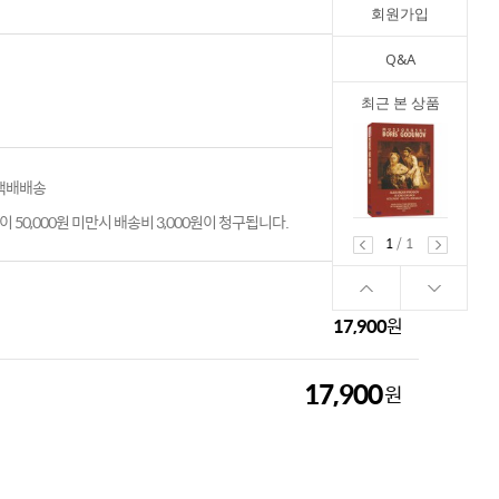
회원가입
Q&A
최근 본 상품
 택배배송
 50,000원 미만시 배송비 3,000원이 청구됩니다.
1
/
1
17,900
원
17,900
원