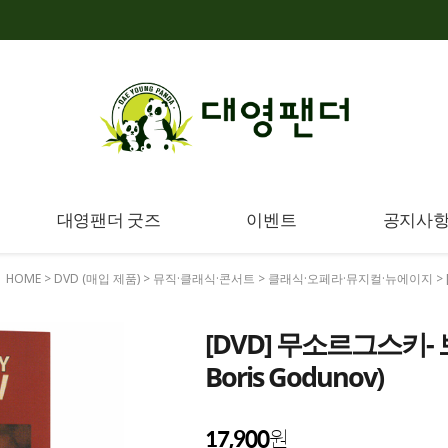
대영팬더 굿즈
이벤트
공지사
HOME
>
DVD (매입 제품)
>
뮤직·클래식·콘서트
>
클래식·오페라·뮤지컬·뉴에이지
>
[DVD] 무소르그스키- 
Boris Godunov)
17,900
원