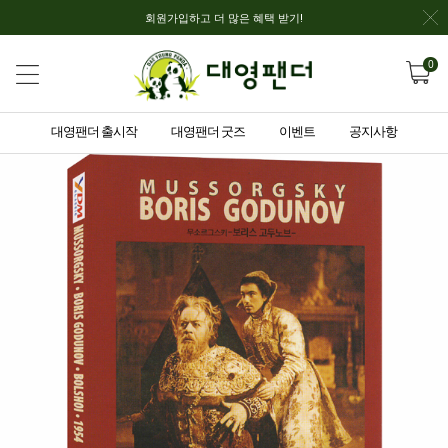
회원가입하고 더 많은 혜택 받기!
0
대영팬더 출시작
대영팬더 굿즈
이벤트
공지사항