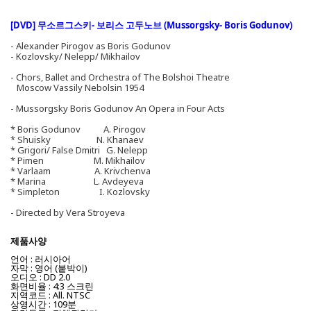
[DVD] 무소르그스키- 보리스 고두노브 (Mussorgsky- Boris Godunov)
- Alexander Pirogov as Boris Godunov
- Kozlovsky/ Nelepp/ Mikhailov
- Chors, Ballet and Orchestra of The Bolshoi Theatre
Moscow Vassily Nebolsin 1954
- Mussorgsky Boris Godunov An Opera in Four Acts
* Boris Godunov A. Pirogov
* Shuisky N. Khanaev
* Grigori/ False Dmitri G. Nelepp
* Pimen M. Mikhailov
* Varlaam A. Krivchenva
* Marina L. Avdeyeva
* Simpleton I. Kozlovsky
- Directed by Vera Stroyeva
제품사양
언어 : 러시아어
자막 : 영어 (붙박이)
오디오 : DD 2.0
화면비율 : 4:3 스크린
지역코드 : All. NTSC
상영시간 : 109분