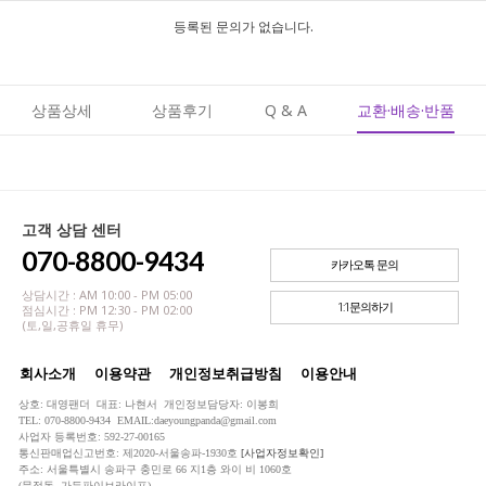
등록된 문의가 없습니다.
상품상세
상품후기
Q & A
교환·배송·반품
고객 상담 센터
070-8800-9434
카카오톡 문의
상담시간 : AM 10:00 - PM 05:00
1:1문의하기
점심시간 : PM 12:30 - PM 02:00
(토,일,공휴일 휴무)
회사소개
이용약관
개인정보취급방침
이용안내
상호: 대영팬더 대표: 나현서 개인정보담당자: 이봉희
TEL: 070-8800-9434 EMAIL:daeyoungpanda@gmail.com
사업자 등록번호: 592-27-00165
통신판매업신고번호: 제2020-서울송파-1930호
[사업자정보확인]
주소: 서울특별시 송파구 충민로 66 지1층 와이 비 1060호
(문정동, 가든파이브라이프)