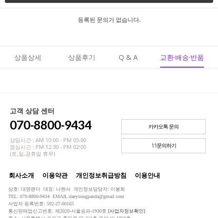
등록된 문의가 없습니다.
상품상세
상품후기
Q & A
교환·배송·반품
고객 상담 센터
070-8800-9434
카카오톡 문의
상담시간 : AM 10:00 - PM 05:00
1:1문의하기
점심시간 : PM 12:30 - PM 02:00
(토,일,공휴일 휴무)
회사소개
이용약관
개인정보취급방침
이용안내
상호: 대영팬더 대표: 나현서 개인정보담당자: 이봉희
TEL: 070-8800-9434 EMAIL:daeyoungpanda@gmail.com
사업자 등록번호: 592-27-00165
통신판매업신고번호: 제2020-서울송파-1930호
[사업자정보확인]