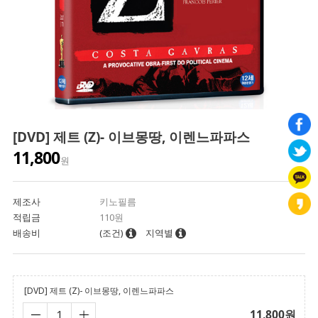
[DVD] 제트 (Z)- 이브몽땅, 이렌느파파스
11,800
원
제조사
키노필름
적립금
110원
배송비
(조건)
지역별
[DVD] 제트 (Z)- 이브몽땅, 이렌느파파스
11,800
원