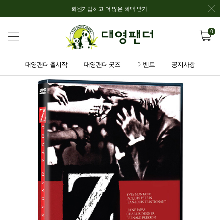
회원가입하고 더 많은 혜택 받기!
0
대영팬더 출시작
대영팬더 굿즈
이벤트
공지사항