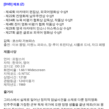
[DVD] 제트 (Z)
- 제42회 아카데미 편집상, 외국어영화상 수상!!
- 제22회 칸영화제 남우주연상 수상!!
- 제34회 뉴욕 비평가 협회상 감독상, 작품상 수상!!
- 제4회 전미 영화 비평가 협회 작품상 수상!!
- 제23회 영국 아카데미 안소니 아스퀴스상 수상!!
- 제27회 골든 글로브 외국어 영화상 수상!!
감독 : 코스타 가브라스
출연 : 이브 몽땅, 이렌느 파파스, 장-루이 트린티냥, 샤를르 드네, 자끄 페렝
제품사양
언어 : 프랑스어
자막 : 한국어, 영어
오디오 : DD 2.0
화면비율 : 1.66:1 Widescreen
지역코드 : 0. NTSC
상영시간 : 121분
관람등급 : 12세이용가
제작년도 : 1969
줄거리
그리스에서 실제로 일어난 정치적 암살사건을 소재로 다룬 정치영화.
민주주의를 가장한 군부 독재 국가에 오랜 망명 생활을 끝낸 제트(이브 몽