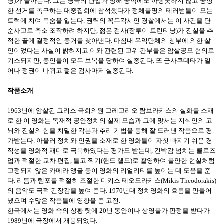
탕)가 돌아온다. 그는 당국의 탄압과 방해 공작에도 아랑곳하지 않고 공정
한 선거를 촉구하는 대중집회에 참석했다가 정체불명의 테러범들이 모는
트럭에 치여 목숨을 잃는다. 권력의 꼭두각시인 경찰에서는 이 사건을 단
순사고로 축소 조작하려 하지만, 젊은 검사(장루이 트린티낭)가 진실을 추
적한 끝에 결정적인 증거를 찾아낸다. 마침내 우익단체의 청부에 의한 살
인이었다는 사실이 밝혀지고 이와 관련된 고위 간부들은 암살공모 혐의로
기소되지만, 증인들이 모두 보복을 당하여 실종된다. 또 군사쿠데타가 일
어나 정권이 바뀌고 젊은 검사마저 실종된다.
작품소개
1963년에 암살된 그리스 국회의원 그레고리오 람브라키스의 실화를 소재
로 한 이 영화는 독재적 공안정치의 실제 모습과 그에 맞서는 지식인의 고
뇌와 진실의 힘을 치밀한 각본과 추리 기법을 통해 잘 드러낸 작품으로 평
가받는다. 아울러 정치와 인권을 소재로 한 영화들이 자칫 빠지기 쉬운 경
직성을 영화적 재미로 극복하였다는 평가도 받는데, 긴박감 넘치는 클로즈
업과 적절한 교차 편집, 들고 찍기(핸드 헬드)로 촬영하여 불안한 현실처럼
고정되지 않은 카메라 앵글 등이 영화의 리얼리티를 높이는 데 도움을 준
다. 리듬과 템포를 적절히 조절한 미키스 테오도라키스(Mikis Theodorakis)
의 음악도 극적 긴장감을 높여 준다. 1970년대 정치영화의 흐름을 만들어
냈으며 수많은 작품들에 영향을 준 고전.
한국에서는 영화 속의 상황 탓에 20년 동안이나 상영불가 판정을 받다가
1989년에 극장에서 개봉되었다.