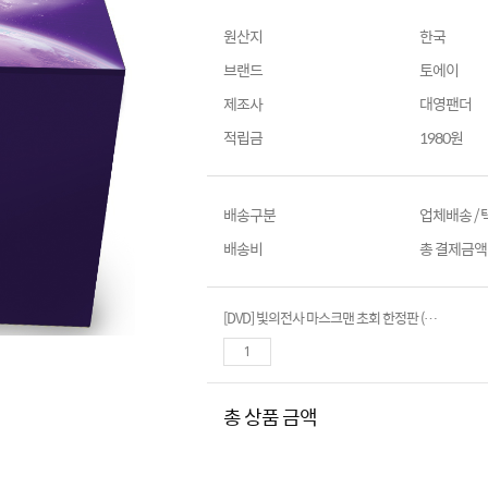
원산지
한국
브랜드
토에이
제조사
대영팬더
적립금
1980원
배송구분
업체배송 /
배송비
총 결제금액이
[DVD] 빛의전사 마스크맨 초회 한정판 (20disc)
총 상품 금액