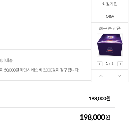
회원가입
Q&A
최근 본 상품
 택배배송
1
/
1
 50,000원 미만시 배송비 3,000원이 청구됩니다.
198,000
원
198,000
원