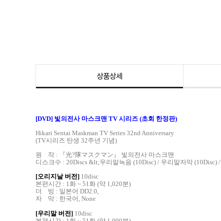
상품상세
[DVD] 빛의전사 마스크맨 TV 시리즈 (초회 한정판)
Hikari Sentai Maskman TV Series 32nd Anniversary
(TV시리즈 탄생 32주년 기념)
원 작 : 『光?隊マスクマン』 빛의전사 마스크맨
디스크수 : 20Discs &lt;우리말녹음 (10Disc) / 우리말자막 (10Disc) / D
[오리지날 버전]
10disc
본편시간 : 1화 ~ 51화 (약 1,020분)
더 빙 : 일본어 DD2.0,
자 막 : 한국어, None
[우리말 버전]
10disc
본편시간 : 1화 ~ 51화 (약 1,000분)