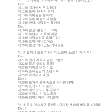
Vol.2 노려지는 그레이트 파이브! / 츄브의 승리선언!?
Disc 3
제11화 지저에서 온 망명자
제12화 도전! 닌자의 긍지
제13화 아이돌을 쫓아라!
제14화 푸른 하늘로 대탈출!
제15화 안녕, 사랑하는 꽃이여
Disc 4
제16화 필살! 불꽃의 바라바
제17화 부숴라! 지옥의 미궁
제18화 사랑스러운 흡혈인형!
제19화 요마! 아나그마스
제20화 함정! 가라앉는 거대로봇
Vol.3 갤럭시 로봇 작동! / 마스크맨, 노도의 쾌 진격!
Disc 5
제21화 안개 계곡의 검은 그림자
제22화 풍운 오라의 폭풍!
제23화 악마로 변한 미오
제24화 종유동굴의 소년괴수
제25화 아키라의 애인?!
Disc 6
제26화 뜨거운 모래속으로 사라진 생명!
제27화 도적기사 키로스!
제28화 미오가 이아루 공주?!
제29화 우정의 신 필살병기
제30화 엄마!! 바라바의 절규!
Vol.4 원조 마스크맨 출현!? / 지제왕 제바의 비밀을 밝혀라!
Disc 7