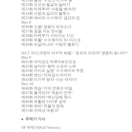
제31화 출현! 수호신 이가무 용
제32화 오요브 필살의 달리기
제33화 타케루여! 사랑을 베어라!
제34화 사랑과 살의의 블루스
제35화 제바의 수수께끼! 금단의 묘
Disc 8
제36화 소멸! 쌍둥이 파괴소녀
제37화 꿈을 거는 전사들
제38화 타케루가 사라지는 시간
제39화 부활! 수수께끼의 X1 마스크
제40화 되살아나라! 사랑의 멜로디
Vol.5 마스크맨의 마지막 싸움! / 정의의 오라여! 영원히 빛나라!!
Disc 9
제41화 여자강도 하루카&모모코
제42화 날아라! 왕따 소년의 노래
제43화 아키라 실명! 수수께끼의 주문
제44화 변신! 지제검사 아키라
제45화 이가무 왕자! 너는 여자다!
Disc 10
제46화 역습! 마의 연못의 비밀
제47화 출격전야! 죽음의 안무!
제48화 바라바! 배신당해 죽다
제49화 부활한 이아루 공주
제50화 제바! 전율의 정체
제51화 지제성 대붕괴!
●
주제가 가사
OP 주제가(Full Version)