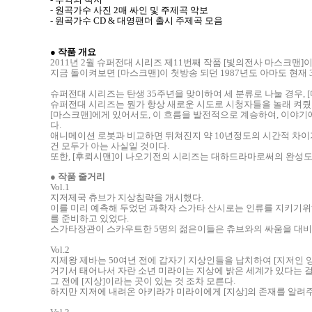
- 원곡가수 사진 2매 싸인 및 주제곡 악보
- 원곡가수 CD & 대영팬더 출시 주제곡 모음
● 작품 개요
2011년 2월 슈퍼전대 시리즈 제11번째 작품 [빛의전사 마스크맨]
지금 돌이켜보면 [마스크맨]이 첫방송 되던 1987년도 아마도 현재
슈퍼전대 시리즈는 탄생 35주년을 맞이하여 세 분류로 나눌 경우, 
슈퍼전대 시리즈는 뭔가 항상 새로운 시도로 시청자들을 놀래 켜줬고, 
[마스크맨]에게 있어서도, 이 흐름을 발전적으로 계승하여, 이야기
다.
애니메이션 로봇과 비교하면 뒤쳐진지 약 10년정도의 시간적 차이
건 모두가 아는 사실일 것이다.
또한, [후뢰시맨]이 나오기전의 시리즈는 대하드라마로써의 완성
●
작품 줄거리
Vol.1
지저제국 츄브가 지상침략을 개시했다.
이를 미리 예측해 두었던 과학자 스가타 산시로는 인류를 지키기위해
를 준비하고 있었다.
스가타장관이 스카우트한 5명의 젊은이들은 츄브와의 싸움을 대비
Vol.2
지제왕 제바는 50여년 전에 갑자기 지상인들을 납치하여 [지저인 
거기서 태어나서 자란 소년 미라이는 지상에 밝은 세계가 있다는 걸
그 전에 [지상]이라는 곳이 있는 것 조차 모른다.
하지만 지저에 내려온 아키라가 미라이에게 [지상]의 존재를 알려