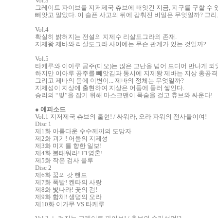
Vol.3
그레이트 파이브를 지저제국 츄브에 빼앗긴 지금, 지구를 구할 수 
빼앗고 말았다. 이 슬픈 사고의 뒤에 감춰진 비밀은 무엇일까? 그리
Vol.4
확실히 밝혀지는 전설의 지제수 리살도그라의 존재.
지제왕 제바와 리살도그라 사이에는 무슨 관계가 있는 것일까?
Vol.5
타케루와 이아루 공주(미오)는 많은 고난을 넘어 드디어 만나게 되
하지만 이아루 공주를 빼앗김과 동시에 지제왕 제바는 지상 총공격
그리고 제바의 몸에 이변이... 제바의 정체는 무엇일까?
지제성이 지상에 출현하여 지상은 어둠에 둘러 쌓인다.
승리의 “빛”을 잡기 위해 마스크맨이 목숨을 걸고 츄브와 싸운다!
●
에피소드
Vol.1 지저제국 츄브의 출현! / 싸워라, 오라 파워의 전사들이여!
Disc 1
제1화 아름다운 수수께끼의 도망자
제2화 괴기! 어둠의 지제성
제3화 미지를 향한 일보!
제4화 불태워라! F1영혼!
제5화 작은 검사 블루
Disc 2
제6화 꿈의 갓 핸드
제7화 폭발! 켄타의 사랑
제8화 빛나라! 꽃의 검!
제9화 합체! 생명의 오라
제10화 이가무 VS 타케루