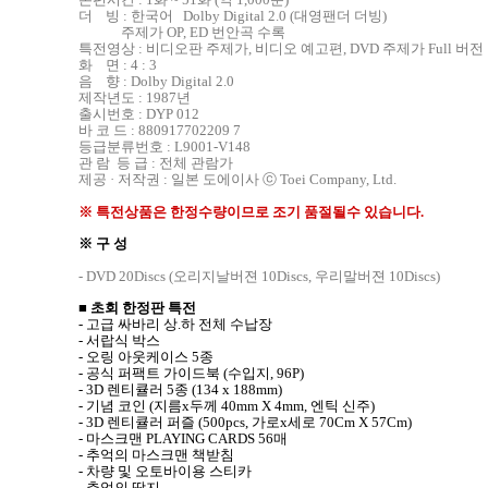
더 빙 : 한국어 Dolby Digital 2.0 (대영팬더 더빙)
주제가 OP, ED 번안곡 수록
특전영상 : 비디오판 주제가, 비디오 예고편, DVD 주제가 Full 버전
화 면 : 4 : 3
음 향 : Dolby Digital 2.0
제작년도 : 1987년
출시번호 : DYP 012
바 코 드 : 880917702209 7
등급분류번호 : L9001-V148
관 람 등 급 : 전체 관람가
제공 · 저작권 : 일본 도에이사 ⓒ Toei Company, Ltd.
※ 특전상품은 한정수량이므로 조기 품절될수 있습니다.
※ 구 성
- DVD 20Discs (오리지날버젼 10Discs, 우리말버젼 10Discs)
■ 초회 한정판 특전
- 고급 싸바리 상.하 전체 수납장
- 서랍식 박스
- 오링 아웃케이스 5종
- 공식 퍼팩트 가이드북 (수입지, 96P)
- 3D 렌티큘러 5종 (134 x 188mm)
- 기념 코인 (지름x두께 40mm X 4mm, 엔틱 신주)
- 3D 렌티큘러 퍼즐 (500pcs, 가로x세로 70Cm X 57Cm)
- 마스크맨 PLAYING CARDS 56매
- 추억의 마스크맨 책받침
- 차량 및 오토바이용 스티카
- 추억의 딱지