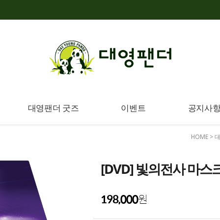
대영팬더 굿즈
이벤트
공지사
HOME
>
대
[DVD] 빛의전사 마스크
198,000
원