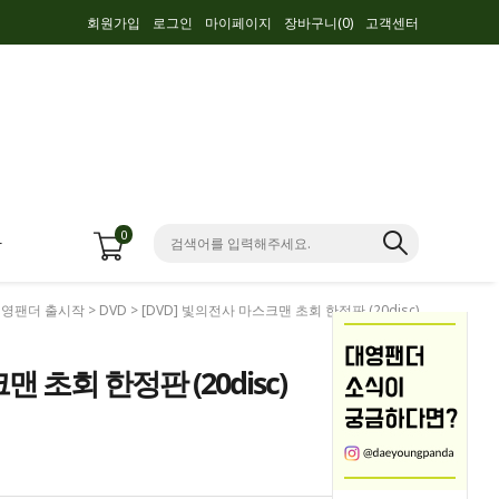
회원가입
로그인
마이페이지
장바구니(
0
)
고객센터
0
항
영팬더 출시작
>
DVD
> [DVD] 빛의전사 마스크맨 초회 한정판 (20disc)
맨 초회 한정판 (20disc)