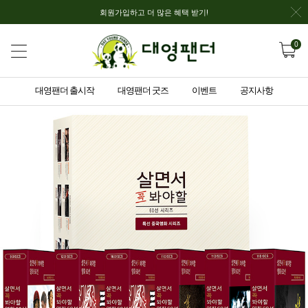
회원가입하고 더 많은 혜택 받기!
0
대영팬더 출시작
대영팬더 굿즈
이벤트
공지사항