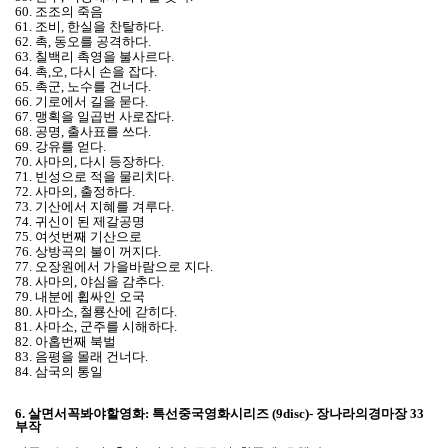
60. 조조의 죽음
61. 조비, 한실을 찬탈하다.
62. 촉, 동오를 공격하다.
63. 칠백리 촉영을 불사르다.
64. 촉,오, 다시 손을 잡다.
65. 촉군, 노수를 건너다.
66. 기로에서 길을 묻다.
67. 맹획을 일곱번 사로잡다.
68. 공명, 출사표를 쓰다.
69. 강유를 얻다.
70. 사마의, 다시 등장하다.
71. 빈성으로 적을 물리치다.
72. 사마의, 출정하다.
73. 기산에서 지혜를 겨루다.
74. 귀신이 된 제갈공명
75. 여섯번째 기산으로
76. 상방곡의 불이 꺼지다.
77. 오장원에서 가을바람으로 지다.
78. 사마의, 야심을 감추다.
79. 내분에 휩싸인 오국
80. 사마소, 철룡산에 갇히다.
81. 사마소, 군주를 시해하다.
82. 아홉번째 북벌
83. 음평을 몰래 건너다.
84. 삼국의 통일
6.
살면서꼭봐야할영화: 특선중국영화시리즈 (9disc)- 장나라의경마장 33
부작