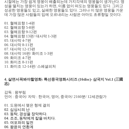
시절에는 가장 쉽게 영웅이 배출되는데 가지각색의 영웅들이 생겨난다. 명
성을 떨치는 영웅이 있는가 하면, 이름 없이 떠도는 영웅들도 있다. 그리고
성공한 영웅들도 있고, 실패한 영웅들도 있다. 그러나 이 많은 영웅들 가운
데 가장 많은 사람들의 입에 오르내리는 사람은 아마도 초류향일 것이다.
01. 혈해표향 1-4편
02. 혈해표향 5-8편
03. 혈해표향 9-12편
04. 혈해표향 13편/ 대사막 1-3편
05. 대사막 4-7편
06. 대사막 8-11편
07. 대사막 12-15편
08. 대사막 16편/ 화미조 1-3편
09. 화미조 4-7편
10. 화미조 8-11편
11. 화미조 12-14편/ 스페셜피처
4. 살면서꼭봐야할영화: 특선중국영화시리즈 (16disc)- 삼국지 Vol.1 (三國
志)
감독 : 왕부림
언어 : 중국어/ 자막 : 한국어, 영어, 중국어/ 2160분/ 12세관람가
01. 도원에서 맺은 형제 결의
02. 십상시의 난
03. 동탁, 경성을 장악하다.
04. 조조, 동탁에게 칼을 바치다.
05. 여포와의 일전
06. 왕윤의 연환계