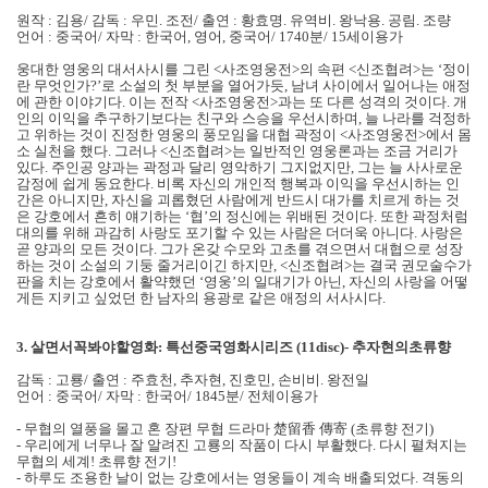
원작 : 김용/ 감독 : 우민. 조전/ 출연 : 황효명. 유역비. 왕낙용. 공림. 조량
언어 : 중국어/ 자막 : 한국어, 영어, 중국어/ 1740분/ 15세이용가
웅대한 영웅의 대서사시를 그린 <사조영웅전>의 속편 <신조협려>는 ‘정이
란 무엇인가?’로 소설의 첫 부분을 열어가듯, 남녀 사이에서 일어나는 애정
에 관한 이야기다. 이는 전작 <사조영웅전>과는 또 다른 성격의 것이다. 개
인의 이익을 추구하기보다는 친구와 스승을 우선시하며, 늘 나라를 걱정하
고 위하는 것이 진정한 영웅의 풍모임을 대협 곽정이 <사조영웅전>에서 몸
소 실천을 했다. 그러나 <신조협려>는 일반적인 영웅론과는 조금 거리가
있다. 주인공 양과는 곽정과 달리 영악하기 그지없지만, 그는 늘 사사로운
감정에 쉽게 동요한다. 비록 자신의 개인적 행복과 이익을 우선시하는 인
간은 아니지만, 자신을 괴롭혔던 사람에게 반드시 대가를 치르게 하는 것
은 강호에서 흔히 얘기하는 ‘협’의 정신에는 위배된 것이다. 또한 곽정처럼
대의를 위해 과감히 사랑도 포기할 수 있는 사람은 더더욱 아니다. 사랑은
곧 양과의 모든 것이다. 그가 온갖 수모와 고초를 겪으면서 대협으로 성장
하는 것이 소설의 기둥 줄거리이긴 하지만, <신조협려>는 결국 권모술수가
판을 치는 강호에서 활약했던 ‘영웅’의 일대기가 아닌, 자신의 사랑을 어떻
게든 지키고 싶었던 한 남자의 용광로 같은 애정의 서사시다.
3.
살면서꼭봐야할영화: 특선중국영화시리즈 (11disc)- 추자현의초류향
감독 : 고룡/
출연 : 주효천, 추자현, 진호민, 손비비. 왕전일
언어 : 중국어/ 자막 : 한국어/ 1845분/ 전체이용가
- 무협의 열풍을 몰고 혼 장편 무협 드라마 楚留香 傳寄 (초류향 전기)
- 우리에게 너무나 잘 알려진 고룡의 작품이 다시 부활했다. 다시 펼쳐지는
무협의 세계! 초류향 전기!
- 하루도 조용한 날이 없는 강호에서는 영웅들이 계속 배출되었다. 격동의