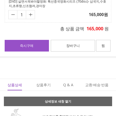
[DVD] 살면서꼭봐야할영화: 특선중국영화시리즈 (70disc)- 삼국지,수호
지,초류향,신조협려,경마장
165,000
원
165,000
총 상품 금액
원
즉시구매
장바구니
찜
상품상세
상품후기
Q & A
교환·배송·반품
상세정보 새창 열기