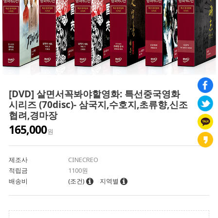
[DVD] 살면서꼭봐야할영화: 특선중국영화
시리즈 (70disc)- 삼국지,수호지,초류향,신조
협려,경마장
165,000
원
제조사
CINECREO
적립금
1100원
배송비
(조건)
지역별