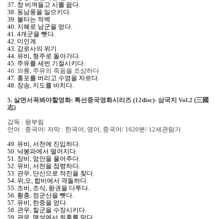
37. 창 비껴들고 시를 읊다.
38. 동남풍을 일으키다.
39. 불타는 적벽
40. 지혜로 남군을 얻다.
41. 4개군을 뺏다.
42. 미인계
43. 감로사의 위기
44. 유비, 형주로 돌아가다.
45. 주유를 세번 기절시키다.
46. 와룡, 주유의 죽음을 조상하다.
47. 홍포를 버리고 수염을 자르다.
48. 장송, 지도를 바치다.
5. 살면서꼭봐야할영화: 특선중국영화시리즈 (12disc)- 삼국지 Vol.2 (三國
志)
감독 : 왕부림
언어 : 중국어/ 자막 : 한국어, 영어, 중국어/ 1620분/ 12세관람가
49. 유비, 서천에 진입하다.
50. 낙봉파에서 떨어지다.
51. 장비, 엄안을 풀어주다.
52. 유비, 서천을 점령하다.
53. 관우, 단신으로 적진을 찾다.
54. 위,오, 합비에서 격돌하다.
55. 조비, 조식, 왕권을 다투다.
56. 황충, 정군산을 뺏다.
57. 유비, 한중을 얻다.
58. 관우, 칠군을 수장시키다.
59. 관우, 맥성에서 최후를 맞다.