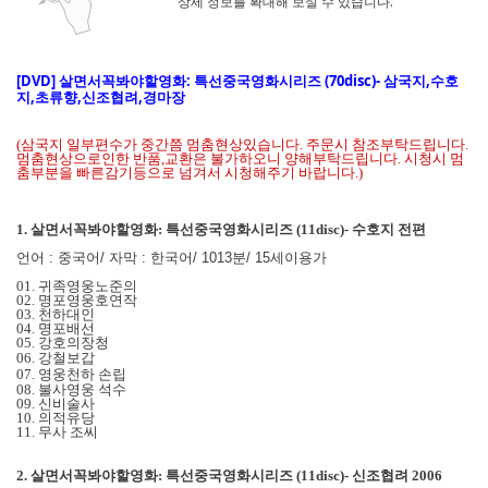
상세 정보를 확대해 보실 수 있습니다.
[DVD]
살면서꼭봐야할영화: 특선중국영화시리즈 (70disc)- 삼국지,수호
지,초류향,신조협려,경마장
(삼국지 일부편수가 중간쯤 멈춤현상있습니다. 주문시 참조부탁드립니다.
멈춤현상으로인한 반품,교환은 불가하오니 양해부탁드립니다. 시청시 멈
춤부분을 빠른감기등으로 넘겨서 시청해주기 바랍니다.)
1.
살면서꼭봐야할영화: 특선중국영화시리즈 (11disc)- 수호지 전편
언어 : 중국어/
자막 : 한국어/
1013분/
15세이용가
01. 귀족영웅노준의
02. 명포영웅호연작
03. 천하대인
04. 명포배선
05. 강호의장청
06. 강철보갑
07. 영웅천하 손립
08. 불사영웅 석수
09. 신비술사
10. 의적유당
11. 무사 조씨
2.
살면서꼭봐야할영화: 특선중국영화시리즈 (11disc)- 신조협려 2006