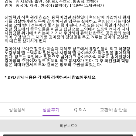
감독 : 슈 샤오밍/
출연 : 장나라, 주호성, 황종택, 호행아
언어 : 중국어/ 자막 : 한국어 (붙박이)/ 1419분/ 15세관람가
신해혁명 직후 원래 청조의 왕족이었던 좌천일이 혁명당에 가입해서 원세
개를 암살하려던 임무에 참가 하지만 임무는 실패하고 혁명당에게는 배신
자로 오해 받아 정부에게 쫓기는 몸이 된다. 좌천일은 당시 독일의 식민지
였던 청도에서 중국인들을 이끌고 집단으로 노역에서 도망치려다가 다시
사형당할 위기에 처하는데 거기서 우연하게 유력한 왕족인 공친왕의 눈에
띄어 구명 받고 그 대가로 경마장의 경영권을 두고 겨루는 경마에 공친왕
의 대표로 참가하게 된다.
경마에서 보여준 절묘한 마술과 지혜로 청도에서 유명인물이 되고 혁명당
노경부의 딸 노벽휘와 일본상사 사장의 딸 송야추자가 좌천일을 좋아하게
된다. 청도는 독일에서 일본으로 넘어가고 송야추자의 아버지 송야일랑이
경마장의 주인이자 청도 전체의 최고 통치자가 된다. 그 후 좌천일과 혁명
당은 적대하면서도 도와 결국은 청도의 주권을 되찾는다.
* DVD 상세내용은 각 제품 검색하셔서 참조해주세요.
상품상세
상품후기
Q & A
교환·배송·반품
리뷰보드0