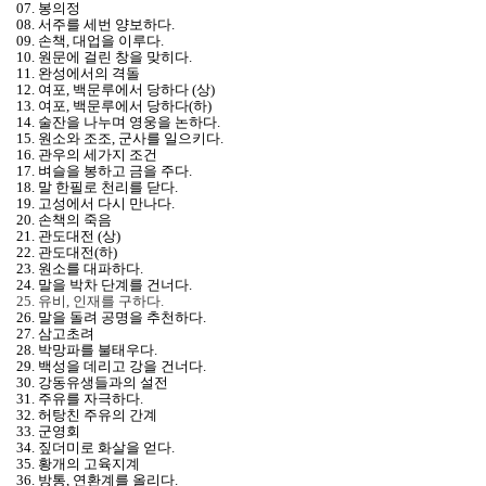
07. 봉의정
08. 서주를 세번 양보하다.
09. 손책, 대업을 이루다.
10. 원문에 걸린 창을 맞히다.
11. 완성에서의 격돌
12. 여포, 백문루에서 당하다 (상)
13. 여포, 백문루에서 당하다(하)
14. 술잔을 나누며 영웅을 논하다.
15. 원소와 조조, 군사를 일으키다.
16. 관우의 세가지 조건
17. 벼슬을 봉하고 금을 주다.
18. 말 한필로 천리를 닫다.
19. 고성에서 다시 만나다.
20. 손책의 죽음
21. 관도대전 (상)
22. 관도대전(하)
23. 원소를 대파하다.
24. 말을 박차 단계를 건너다.
25. 유비, 인재를 구하다.
26. 말을 돌려 공명을 추천하다.
27. 삼고초려
28. 박망파를 불태우다.
29. 백성을 데리고 강을 건너다.
30. 강동유생들과의 설전
31. 주유를 자극하다.
32. 허탕친 주유의 간계
33. 군영회
34. 짚더미로 화살을 얻다.
35. 황개의 고육지계
36. 방통, 연환계를 올리다.