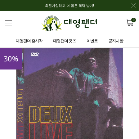
회원가입하고 더 많은 혜택 받기!
0
대영팬더 출시작
대영팬더 굿즈
이벤트
공지사항
30
%