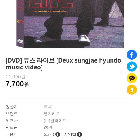
[DVD] 듀스 라이브 [Deux sungjae hyundo
music video]
11,000원
원
7,700
원산지
국내
브랜드
엘지키드
제조사
(주)엘라이트
적립금
30원
배송비
(조건)
지역별