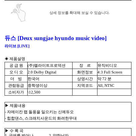
상세 정보를 확대해 보실 수 있습니다.
듀스 [Deux sungjae hyundo music video]
라이브 [LIVE]
◈ 제품설명
공 급 원
(주)엘라이트프로덕션
장 르
뮤직비디오
오 디 오
2.0 Dolby Digital
화면정보
4:3 Full Screen
더 빙
한국어
상영시간
약 72 분
관람등급
중학생이상
지역코드
All, NTSC
소비자가
\12,500
▶ 제품내용
- 자메이칸 랩 돌풍을 일으키는 신예듀오
- 힙합댄스, 스크래치사운드의 화려한무대
▶ 수 록 곡
1. 굴레를 벗어나 2. 약한남자