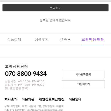
문의하기
등록된 문의가 없습니다.
상품상세
상품후기
Q & A
교환·배송·반품
고객 상담 센터
070-8800-9434
카카오톡 문의
상담시간 : AM 10:00 - PM 05:00
1:1문의하기
점심시간 : PM 12:30 - PM 02:00
(토,일,공휴일 휴무)
회사소개
이용약관
개인정보취급방침
이용안내
상호: 대영팬더 대표: 나현서 개인정보담당자: 이봉희
TEL: 070-8800-9434 EMAIL:daeyoungpanda@gmail.com