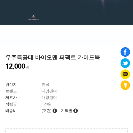
우주특공대 바이오맨 퍼팩트 가이드북
12,000
원
원산지
한국
브랜드
대영팬더
제조사
대영팬더
적립금
120원
배송비
(조건)
지역별