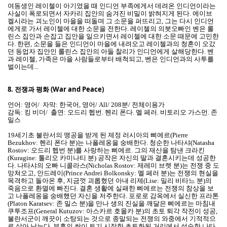
여동생인 레이첼이 아기였을 때 인디언 부족에게서 데려온 인디언이라는
사실이 폭로되면서 자카리 집안의 숨겨진 비밀이 밝혀지게 된다. 에이브
켈시라는 괴노인이 마을을 떠돌며 그 소문을 퍼뜨리고, 그는 다시 인디언
에게로 가서 레이첼에 대한 소문을 전한다. 레이첼의 의붓오빠인 벤은 롤
린스 집안과 손잡고 집안을 일으키면서 레이첼에 대한 소문 때문에 고민한
다. 한편, 소문을 들은 인디언이 마을에 내려오고 레이첼과의 청혼이 오갔
던 동업자 집안인 롤린스 집안의 아들 찰리가 인디언에게 살해당한다. 벤
과 레이첼, 가족은 마을 사람들로부터 배척되고, 벤은 인디언과의 사투를
벌이는데...
8.
전쟁과 평화 (War and Peace)
언어: 영어/ 자막: 한국어, 영어/ All/ 208분/ 전체이용가
감독: 킹 비더/ 출연: 오드리 헵번. 헨리 폰다. 멜 페러. 비토리오 가스먼. 존
밀스
19세기초 불란서의 맹공을 받게 된 제정 러시아의 삐에르(Pierre
Bezukhov: 헨리 폰다 분)는 나폴레옹을 숭배한다. 청순한 나타샤(Natasha
Rostov: 오드리 헵번 분)를 사랑하는 삐에르. 그의 재산을 탐낸 크라킨
(Kuragine: 툴리오 카미나티 분) 공작은 자신의 딸과 결혼시키는데 성공한
다. 나타샤의 오빠 니콜라스(Nicholas Rostov: 제레미 브렛 분)는 전쟁 중 도
망쳐오고, 안드레이(Prince Andrei Bolkonsky: 멜 페러 분)는 전쟁의 현실을
목격하고 돌아온 후, 지금껏 괴롭혔던 아내 리제(Lise: 밀리 비타느 분)의
죽음으로 환멸에 빠진다. 결혼 생활에 실패한 삐에르는 전쟁의 참상을 보
고 나폴레옹을 숭배했던 자신을 저주한다. 포로로 감옥에서 실신한 프라톤
(Platon Karatsev: 존 밀스 분)을 만나 생의 진실을 깨달은 삐에르는 마침내
쿠투조프(General Kutuzov: 아스카르 호몰카 분)의 초토 퇴각 작전이 성공,
불란서군이 깨끗이 소탕되는 것으로 종말되는 전쟁의 와중에서 기적적으
로 살아 남는다. 부흥의 싹이 트기 시작한 초토화된 거리에서 성숙한 나타