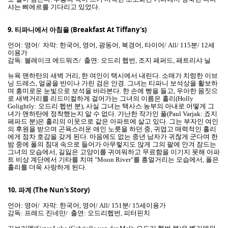
샤는 삐에르를 기다리고 있었다.
9.
티파니에서 아침을 (Breakfast At Tiffany's)
언어: 영어/ 자막: 한국어, 영어, 광동어, 북경어, 타이어/ All/ 115분/ 12세
이용가
감독: 블레이크 에드워즈/ 출연: 오드리 헵번, 조지 페퍼드, 패트리샤 닐
뉴욕 맨하탄의 새벽 거리, 한 여인이 택시에서 내린다. 소매가 치렁한 이브
닝 드레스, 얼굴을 반이나 가린 검은 안경. 그녀는 티파니 보석상을 활보하
며 흥미로운 눈빛으로 보석을 바라본다. 한 손에 빵을 들고, 우아한 몸짓으
로 새벽거리를 리드미컬하게 걸어가는 그녀의 이름은 홀리(Holly
Golightly: 오드리 헵번 분), 사실 그녀는 택사스 농부의 아내로 어떻게 그
녀가 맨하탄에 정착했는지 알 수 없다. 가난한 작가인 폴(Paul Varjak: 죠지
페파드 분)은 홀리의 이웃으로 같은 아파트에 살고 있다. 그는 부자인 여인
의 후원을 받으며 곤욕스러운 애인 노릇을 하던 중, 귀엽고 매력적인 홀리
에게 점차 호감을 갖게 된다. 마음에도 없는 중년 남자가 귀찮게 군다며 한
밤 중에 폴의 침대 속으로 들어가 아무렇지도 않게 그의 팔에 안겨 잠드는
그녀의 모습에서, 길잃은 고양이를 귀여워하고 무료함을 이기지 못해 아파
트 비상 계단에서 기타를 치며 "Moon River"를 흥얼거리는 모습에서, 폴은
홀리를 더욱 사랑하게 된다.
10.
파계 (The Nun's Story)
언어: 영어/ 자막: 한국어, 영어/ All/ 151분/ 15세이용가
감독: 프레드 진네만/ 출연: 오드리헵번, 피터핀치