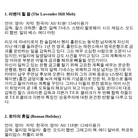
1.
라벤더 힐 몹 (The Lavender Hill Mob)
언어: 영어/ 자막: 한국어/ All/ 81분/ 15세이용가
감독: 찰스 크릭톤/ 출연: 알렉 기네스. 스탠리 할로웨이. 시드 제임스. 오드
리 헵번. 알피 베스. 에디 마틴
리오 데 자네이로의 한 술집에서 헨리 홀란드는 동석한 남자에게 자신의
지난 얘기를 들려준다. 1년 전 영국, 홀란드는 제련소에서 영국은행으로 금
괴를 운반하는 일을 감독하고 있다. 그는 매우 소심한 사람으로 소문이 나
있지만, 비밀리에 일생일대의 강도 사건을 꾸미고 있다. 그의 계획에서 가
장 어려운 부분은 어떻게 금괴를 해외로 빼돌릴 것인가이다.
자신이 일하고 있는 은행 금고를 털기 위해 교묘한 계획을 세우는 온순한
은행원, 헨리 홀랜드 역의 알렉 기네스는 유쾌하고 개성 넘치는 연기로 아
카데미 남우 주연상 후보에 오른다. 헨리와 그의 괴짜 동료는 (스탠리 할로
웨이분) 훔친 금덩이를 녹여 에펠 타워 기념품으로 만든 뒤, 프랑스로 몰래
가지고 들어가려는 계획을 꾸민다. 그러나 이들의 완전 범죄는 여러 사건
이 뒤엉키며 곧 3류 도둑들의 해프닝이 되고 마는데... 일링 코미디의 대표
감독인 찰스 크라이튼 감독과 각본가 T.E.B. 클라크가 두 번째 협력 작품으
로 T.E.B.클라크 각본의 특징인 '순응주의에 대한 온건한 반항'을 다루고 있
다.
2.
로마의 휴일 (Roman Holiday)
언어: 영어/ 자막: 한국어. 영어/ All/ 118분/ 12세이용가
감독: 윌리엄 와일러/ 출연: 오드리 헵번. 그레고리 펙. 에디 알버트. 하코트
윌리암스. 하틀리 파워