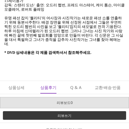
15세이용가
감독: 스탠리 도넌/ 출연: 오드리 헵번, 프레드 아스테어, 케이 톰슨, 마이클
오클레어, 로버트 플레밍
유명 패션 잡지 '퀄리티'의 여사장과 사진작가는 새로운 패션 쇼를 연출하
기 위해 동분서주한다. 배경 장면을 위해 선정된 서점에서 그들은 우연히
찍힌 오드리 헵번의 사진을 보고 '퀄리티'잡지의 새모델로 전격 기용한다.
하루 아침에 신데렐라가 된 오드리 헵번. 그러나 그녀는 사진 작가와 사랑
에 빠진 끝에 첫번째 발표회를 엉망으로 만들어 버린다. 각 신문은 그 사실
을 대서 특필하고 그녀가 종적을 감추자 사진작가는 그녀를 찾아 헤매는
데.
* DVD 상세내용은 각 제품 검색하셔서 참조해주세요.
상품상세
상품후기
Q & A
교환·배송·반품
리뷰보드0
리뷰쓰기