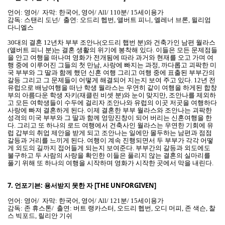
언어: 영어/ 자막: 한국어, 영어/ All/ 110분/ 15세이용가
감독: 스탠리 도넌/ 출연: 오드리 헵번, 앨버트 피니, 엘레너 브론, 윌리엄
다니엘스
30대의 결혼 12년차 부부 조안나(오드리 햅번 분)와 건축가인 남편 월라스
(앨버트 피니 분)는 결혼 생활의 위기에 봉착해 있다. 이들은 모든 문제점들
을 안고 여행을 떠나며 영화가 전개됨에 따라 과거와 현재를 오고 가며 여
행 중에 이루어진 그들의 첫 만남, 사랑에 빠지는 과정, 까다롭고 괴팍한 미
국 부부와 그 딸과 함께 했던 신혼 여행 그리고 여행 중에 표출된 부부간의
갈등 그리고 그 문제들이 어떻게 해결되어 지는지 보여 주고 있다. 12년 전
유럽으로 배낭여행을 떠난 학생 월라스는 우연히 같이 여행을 하게된 합창
부의 아름다운 학생 자키(재클린 비셋 분)와 눈이 맞지만, 조안나를 제외하
고 모든 여학생들이 수두에 걸리자 조안나와 유럽의 이곳 저곳을 여행하다
사랑에 빠져 결혼하게 된다. 이제 결혼한 부부 월라스와 조안나는 괴팍한
성격의 미국 부부와 그 딸과 함께 엉망진창이 되어 버리는 신혼여행을 한
다. 그리고 또 하나의 로드 여행에서 건축사인 월라스는 우연한 기회에 유
럽 갑부의 취업 제안을 받게 되고 조안나는 일에만 몰두하는 남편과 점점
갈등과 거리를 느끼게 된다. 여행이 계속 진행되면서 두 부부가 각각 어떻
게 외도의 길까지 접어들게 되는지 보여준다. 부부간의 갈등과 외도에도
불구하고 두 사람의 사랑을 확인한 이들은 풀리지 않는 결혼의 실마리를
풀기 위해 또 하나의 여행을 시작하며 영화가 시작한 곳에서 막을 내린다.
7.
언포기븐: 용서받지 못한 자 [THE UNFORGIVEN]
언어: 영어/ 자막: 한국어, 영어/ All/ 121분/ 15세이용가
감독: 존 휴스톤/ 출연: 버트 랭카스터, 오드리 헵번, 오디 머피, 존 색슨, 찰
스 빅포드, 릴리안 기쉬