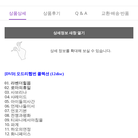
상품상세
상품후기
Q & A
교환·배송·반품
상세정보 새창 열기
상세 정보를 확대해 보실 수 있습니다.
[DVD] 오드리헵번 콜렉션 (12disc)
01. 라벤더힐몹
02. 로마의휴일
03. 사브리나
04. 샤레이드
05. 아이들의사간
06. 언제나둘이서
07. 언포기븐
08. 전쟁과평화
09. 티파니에서아침을
10. 파계
11. 하오의연정
12. 화니페이스