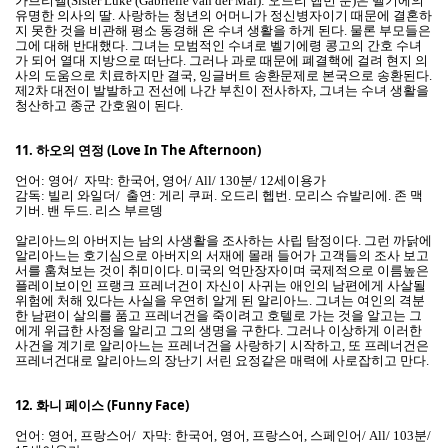
가브리엘(Sister Luke (Gabrielle van der Mal): 오드리 헵번 분)은 벨기에의
유명한 의사의 딸. 사랑하는 청년의 어머니가 정신병자이기 때문에 결혼하
지 못한 것을 비관해 평소 동경해 온 수녀 생활을 하게 된다. 물론 부모들은
그에 대해 반대했다. 그녀는 모범적인 수녀로 벨기에령 콩고의 간호 수녀
가 되어 열대 지방으로 떠난다. 그러나 과로 때문에 폐결핵에 걸려 현지 의
사의 도움으로 치료하지만 결국, 잉글버트 송환문제로 본국으로 송환된다.
제2차 대전이 발발하고 전선에 나간 부친이 전사하자, 그녀는 수녀 생활을
청산하고 종군 간호원이 된다.
11.
하오의 연정 (Love In The Afternoon)
언어: 영어/ 자막: 한국어, 영어/ All/ 130분/ 12세이용가
감독: 빌리 와일더/ 출연: 게리 쿠퍼. 오드리 헵번. 모리스 슈발리에. 존 맥
기버. 밴 두드. 리스 부르뎅
알리아느의 아버지는 남의 사생활을 조사하는 사립 탐정이다. 그런 까닭에
알리아느는 호기심으로 아버지의 서재에 몰래 들어가 고객들의 조사 보고
서를 훔쳐보는 것이 취미이다. 미국의 억만장자이며 국제적으로 이름높은
플레이보이인 프랭크 프레너건이 자신이 사귀는 애인의 남편에게 사살될
위험에 처해 있다는 사실을 우연히 알게 된 알리아느. 그녀는 여인의 격분
한 남편이 살의를 품고 프레너건을 죽이려고 호텔로 가는 것을 알고는 그
에게 위급한 사정을 알리고 그의 생명을 구한다. 그러나 이상하게 이러한
사건을 계기로 알리아느는 프레너건을 사랑하기 시작하고, 또 프레너건은
프레너건대로 알리아느의 장난기 서린 요정같은 매력에 사로잡히고 만다.
12.
화니 페이스 (Funny Face)
언어: 영어, 프랑스어/ 자막: 한국어, 영어, 프랑스어, 스페인어/ All/ 103분/