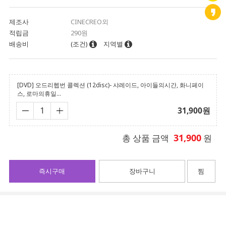
제조사
CINECREO외
적립금
290원
배송비
(조건)
지역별
[DVD] 오드리헵번 콜렉션 (12disc)- 샤레이드, 아이들의시간, 화니페이
스, 로마의휴일...
31,900
원
31,900
총 상품 금액
원
즉시구매
장바구니
찜