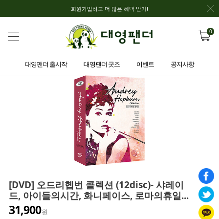
회원가입하고 더 많은 혜택 받기!
0
대영팬더 출시작
대영팬더 굿즈
이벤트
공지사항
[DVD] 오드리헵번 콜렉션 (12disc)- 샤레이
드, 아이들의시간, 화니페이스, 로마의휴일...
31,900
원