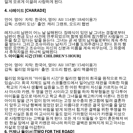
알게 모르게 이끌려 사랑하게 된다.
4.
샤레이드 [CHARADE]
언어: 영어/ 자막: 한국어, 영어/ All/ 114분/ 18세이용가
감독: 스탠리 도넌/ 출연: 캐리 그랜트, 오드리 햅번
레지나의 남편이 어느 날 살해된다. 장례식이 있던 날 그녀는 경찰로부터
남편이 현금 도난 사건에 연루되었으며 함께 범죄에 참가했던 사람들이 그
돈을 찾고 있다는 말을 듣는다. 그녀는 곧 세 명의 남자들로부터 계속 추적
을 받는다. 그리고 조슈아라는 남자가 그녀를 도와주겠다고 한다. 돈의 행
방은 묘연하고 조슈아는 자신의 신분과 이름을 계속 바꾸는데, 그 와중에
서 추적자들은 하나씩 살해된다.
5.
아이들의 시간 [THE CHILDREN'S HOUR]
언어: 영어/ 자막: 한국어, 영어/ All/ 107분/ 15세이용가
감독: 윌리엄 와일러/ 출연: 오드리 햅번, 셜리 맥클레인
윌리엄 와일러의 "아이들의 시간"은 릴리언 헬먼의 희곡을 원작으로 하고
있습니다. 희곡 자체도 실제 스코틀랜드에서 일어났던 재판을 극화한 작품
. 학교의 기숙사 생활에 싫증을 느낀 한 어린 학생이 자신을 가르치는 여교
사 마사와 카렌, 두 명을 연인 사이라고 모함을 하자 학부형들은 앞 다투어
아이들을 집으로 데려가고 학교 측은 그녀들을 해고하기에 이른다. 천진한
아이의 말을 근거 없이 믿어 버리는 고정 보수층의 완고함에 밀려 결혼까
지 앞두고 마냥 행복에 젖었던 맑고 아름다운 카렌은 결국 믿어줄 줄 알았
던 연인 카딘에게 마저 버림을 받게 되면서 힘겨운 결백을 위한 투쟁을 하
지만 사실은 동료 여 교사이자 둘도 없이 가까웠던 마사가 카렌을 이성으
로 사랑했었다는 고백을 듣게 된다. 모든 게 다 되돌릴 수 없이 혼돈해져 버
린 현실 앞에서 결국 카렌은 떠나려 하지만 결백은 밝혀지게 되고 마사는
자살로 인생을 마감한다.
6.
언제나 둘이서 [TWO FOR THE ROAD]