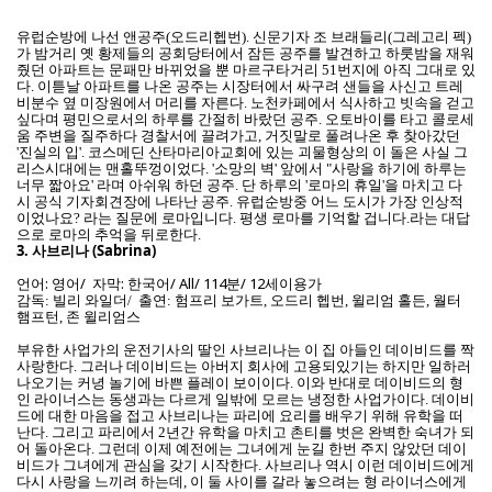
유럽순방에 나선 앤공주(오드리헵번). 신문기자 조 브래들리(그레고리 펙)
가 밤거리 옛 황제들의 공회당터에서 잠든 공주를 발견하고 하룻밤을 재워
줬던 아파트는 문패만 바뀌었을 뿐 마르구타거리 51번지에 아직 그대로 있
다. 이튿날 아파트를 나온 공주는 시장터에서 싸구려 샌들을 사신고 트레
비분수 옆 미장원에서 머리를 자른다. 노천카페에서 식사하고 빗속을 걷고
싶다며 평민으로서의 하루를 간절히 바랐던 공주. 오토바이를 타고 콜로세
움 주변을 질주하다 경찰서에 끌려가고, 거짓말로 풀려나온 후 찾아갔던
'진실의 입'. 코스메딘 산타마리아교회에 있는 괴물형상의 이 돌은 사실 그
리스시대에는 맨홀뚜껑이었다. '소망의 벽' 앞에서 "사랑을 하기에 하루는
너무 짧아요' 라며 아쉬워 하던 공주. 단 하루의 '로마의 휴일'을 마치고 다
시 공식 기자회견장에 나타난 공주. 유럽순방중 어느 도시가 가장 인상적
이었나요? 라는 질문에 로마입니다. 평생 로마를 기억할 겁니다.라는 대답
으로 로마의 추억을 뒤로한다.
3.
사브리나 (Sabrina)
언어: 영어/ 자막: 한국어/ All/ 114분/ 12세이용가
감독: 빌리 와일더/ 출연: 험프리 보가트, 오드리 헵번, 윌리엄 홀든, 월터
햄프턴, 존 윌리엄스
부유한 사업가의 운전기사의 딸인 사브리나는 이 집 아들인 데이비드를 짝
사랑한다. 그러나 데이비드는 아버지 회사에 고용되있기는 하지만 일하러
나오기는 커녕 놀기에 바쁜 플레이 보이이다. 이와 반대로 데이비드의 형
인 라이너스는 동생과는 다르게 일밖에 모르는 냉정한 사업가이다. 데이비
드에 대한 마음을 접고 사브리나는 파리에 요리를 배우기 위해 유학을 떠
난다. 그리고 파리에서 2년간 유학을 마치고 촌티를 벗은 완벽한 숙녀가 되
어 돌아온다. 그런데 이제 예전에는 그녀에게 눈길 한번 주지 않았던 데이
비드가 그녀에게 관심을 갖기 시작한다. 사브리나 역시 이런 데이비드에게
다시 사랑을 느끼려 하는데, 이 둘 사이를 갈라 놓으려는 형 라이너스에게