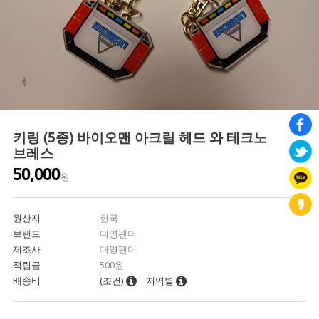
키링 (5종) 바이오맨 아크릴 헤드 와 테크노
브레스
50,000
원
원산지
한국
브랜드
대영팬더
제조사
대영팬더
적립금
500원
배송비
(조건)
지역별