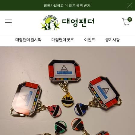
회원가입하고 더 많은 혜택 받기!
0
대영팬더 출시작
대영팬더 굿즈
이벤트
공지사항