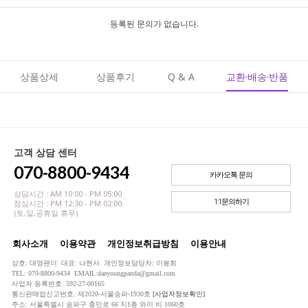
등록된 문의가 없습니다.
상품상세
상품후기
Q & A
교환·배송·반품
고객 상담 센터
070-8800-9434
카카오톡 문의
상담시간 : AM 10:00 - PM 05:00
1:1문의하기
점심시간 : PM 12:30 - PM 02:00
(토,일,공휴일 휴무)
회사소개
이용약관
개인정보취급방침
이용안내
상호: 대영팬더 대표: 나현서 개인정보담당자: 이봉희
TEL: 070-8800-9434 EMAIL:daeyoungpanda@gmail.com
사업자 등록번호: 592-27-00165
통신판매업신고번호: 제2020-서울송파-1930호
[사업자정보확인]
주소: 서울특별시 송파구 충민로 66 지1층 와이 비 1060호