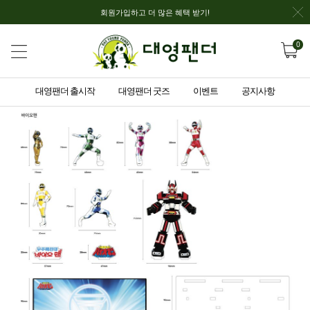
회원가입하고 더 많은 혜택 받기!
0
대영팬더 출시작
대영팬더 굿즈
이벤트
공지사항