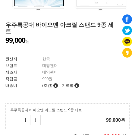
우주특공대 바이오맨 아크릴 스탠드 9종 세
트
99,000
원
원산지
한국
브랜드
대영팬더
제조사
대영팬더
적립금
990원
배송비
(조건)
지역별
우주특공대 바이오맨 아크릴 스탠드 9종 세트
99,000
원