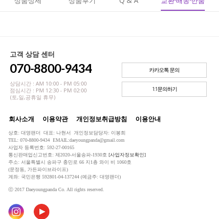
상품상세
상품후기
Q & A
교환·배송·반품
고객 상담 센터
070-8800-9434
카카오톡 문의
상담시간 : AM 10:00 - PM 05:00
1:1문의하기
점심시간 : PM 12:30 - PM 02:00
(토,일,공휴일 휴무)
회사소개
이용약관
개인정보취급방침
이용안내
상호: 대영팬더 대표: 나현서 개인정보담당자: 이봉희
TEL: 070-8800-9434 EMAIL:daeyoungpanda@gmail.com
사업자 등록번호: 592-27-00165
통신판매업신고번호: 제2020-서울송파-1930호
[사업자정보확인]
주소: 서울특별시 송파구 충민로 66 지1층 와이 비 1060호
(문정동, 가든파이브라이프)
계좌: 국민은행 592801-04-137244 (예금주: 대영팬더)
ⓒ 2017 Daeyoungpanda Co. All rights reserved.