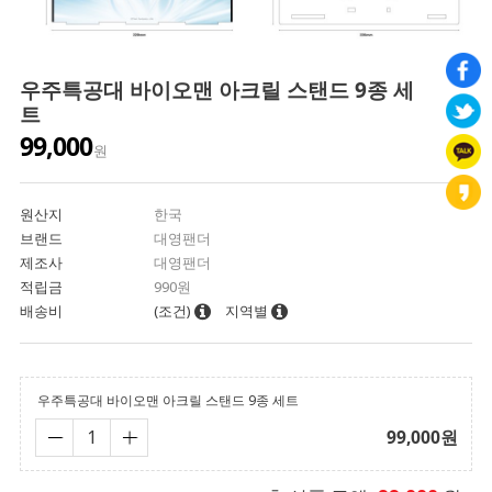
우주특공대 바이오맨 아크릴 스탠드 9종 세
트
99,000
원
원산지
한국
브랜드
대영팬더
제조사
대영팬더
적립금
990원
배송비
(조건)
지역별
우주특공대 바이오맨 아크릴 스탠드 9종 세트
99,000
원