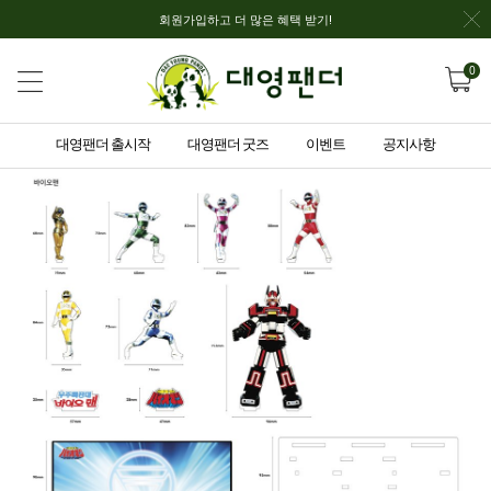
회원가입하고 더 많은 혜택 받기!
0
대영팬더 출시작
대영팬더 굿즈
이벤트
공지사항