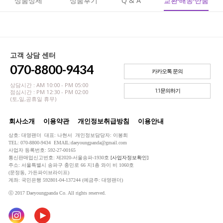
상품상세
상품후기
Q & A
교환·배송·반품
고객 상담 센터
070-8800-9434
카카오톡 문의
상담시간 : AM 10:00 - PM 05:00
1:1문의하기
점심시간 : PM 12:30 - PM 02:00
(토,일,공휴일 휴무)
회사소개
이용약관
개인정보취급방침
이용안내
상호: 대영팬더 대표: 나현서 개인정보담당자: 이봉희
TEL: 070-8800-9434 EMAIL:daeyoungpanda@gmail.com
사업자 등록번호: 592-27-00165
통신판매업신고번호: 제2020-서울송파-1930호
[사업자정보확인]
주소: 서울특별시 송파구 충민로 66 지1층 와이 비 1060호
(문정동, 가든파이브라이프)
계좌: 국민은행 592801-04-137244 (예금주: 대영팬더)
ⓒ 2017 Daeyoungpanda Co. All rights reserved.