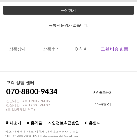
문의하기
등록된 문의가 없습니다.
상품상세
상품후기
Q & A
교환·배송·반품
고객 상담 센터
070-8800-9434
카카오톡 문의
상담시간 : AM 10:00 - PM 05:00
1:1문의하기
점심시간 : PM 12:30 - PM 02:00
(토,일,공휴일 휴무)
회사소개
이용약관
개인정보취급방침
이용안내
상호: 대영팬더 대표: 나현서 개인정보담당자: 이봉희
TEL: 070-8800-9434 EMAIL:daeyoungpanda@gmail.com