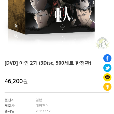
[DVD] 아인 2기 (3Disc, 500세트 한정판)
.
원
46,200
원산지
일본
제조사
대영팬더
출시일
2021/.1/.2