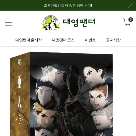
회원가입하고 더 많은 혜택 받기!
0
대영팬더 출시작
대영팬더 굿즈
이벤트
공지사항