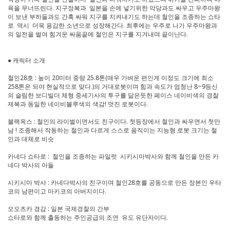
욕을 무너뜨린다. 지구정복과 일본을 손에 넣기위한 악당과도 싸우고 우주마왕
이 보낸 부하들과도 간혹 싸워 지구를 지켜내기도 하는데 철인을 조종하는 쇼타
로 역시 더욱 용감한 소년으로 성장해간다. 최후에는 우주로 나가 우주마왕과
의 일전을 벌여 힘겨운 싸움끝에 철인은 지구를 지겨내며 끝이난다.
● 캐릭터 소개
철인28호 : 높이 20미터 중량 25.8톤(매우 가벼운 편인게 이정도 크기에 최소
258톤은 되야 현실적으로 맞다.)의 거대로봇이며 힘과 속도가 엄청난 8~9등신
의 슬림한 보디빌더 체형 중세기사의 투구를 닮은듯한 페이스 네이비색의 경찰
제복과 동일한 네이비블루색의 색감! 멋진 로봇이다.
블랙옥스 : 철인의 라이벌이면서도 친구이다. 첫등장에서 철인과 싸우면서 첫만
남 ! 조종해서 작동하는 철인과 다르게 스스로 움직이는 지능형 로봇 크기는 철
인과 대체로 비슷
카네다 쇼타로 : 철인을 조종하는 파일럿 시키시마박사와 함께 철인을 만든 카
네다 박사의 아들
시키시마 박사 : 카네다박사의 친구이며 철인28호를 공동으로 만든 장본인 우타
코의 남편이고 마키코의 아버지이다.
오오츠카 경감 : 일본 국제경찰의 간부
쇼타로와 함께 출동하는 주인공급의 조연 유도 유단자이다.