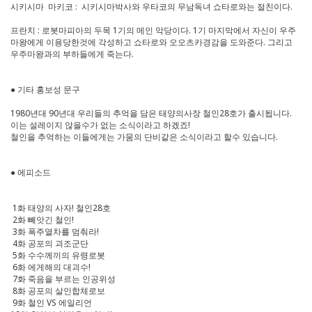
시키시마 마키코 : 시키시마박사와 우타코의 무남독녀 쇼타로와는 절친이다.
프란치 : 로봇마피아의 두목 1기의 메인 악당이다. 1기 마지막에서 자신이 우주
마왕에게 이용당한것에 각성하고 쇼타로와 오오츠카경감을 도와준다. 그리고
우주마왕과의 부하들에게 죽는다.
● 기타 홍보성 문구
1980년대 90년대 우리들의 추억을 담은 태양의사장 철인28호가 출시됩니다.
이는 설레이지 않을수가 없는 소식이라고 하겠죠!
철인을 추억하는 이들에게는 가뭄의 단비같은 소식이라고 할수 있습니다.
● 에피소드
1화 태양의 사자! 철인28호
2화 빼앗긴 철인!
3화 폭주열차를 멈춰라!
4화 공포의 괴조군단
5화 수수께끼의 유령로봇
6화 에게해의 대괴수!
7화 죽음을 부르는 인공위성
8화 공포의 살인합체로보
9화 철인 VS 에일리언