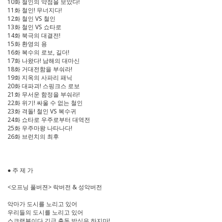
10화 철인의 약점을 보았다!
11화 철인! 무너지다!
12화 철인 VS 철인
13화 철인 VS 쇼타로
14화 북극의 대결전!
15화 환영의 용
16화 복수의 로보, 길더!
17화 나왔다! 남해의 대마신
18화 거대전함을 부숴라!
19화 지옥의 사파리 패닉
20화 대파괴! 스핑크스 로보
21화 무서운 함정을 부숴라!
22화 위기! 싸울 수 없는 철인
23화 격돌! 철인 VS 복수귀
24화 쇼타로 우주로부터 대역전
25화 우주마왕 나타나다!
26화 브런치의 최후
● 주 제 가
<오프닝 풀버젼> 락버전 & 성악버전
악마가 도시를 노리고 있어
우리들의 도시를 노리고 있어
스크램블이다 긴급 출동 방심은 하지마!