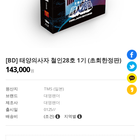
[BD] 태양의사자 철인28호 1기 (초회한정판)
143,000
원
원산지
TMS (일본)
브랜드
대영팬더
제조사
대영팬더
출시일
0125//
배송비
(조건)
지역별