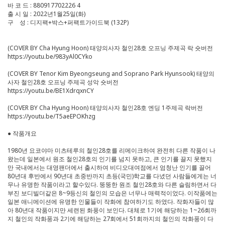
바 코 드 : 880917702226 4
출 시 일 : 2022년1월25일(화)
구 성 : 디지팩+박스+퍼팩트가이드북 (132P)
(COVER BY Cha Hyung Hoon) 태양의사자 철인28호 오프닝 주제곡 락 숏버전
https://youtu.be/983yAl0CYko
(COVER BY Tenor Kim Byeongseung and Soprano Park Hyunsook) 태양의
사자 철인28호 오프닝 주제곡 성악 숏버전
https://youtu.be/BE1XdrqxnCY
(COVER BY Cha Hyung Hoon) 태양의사자 철인28호 엔딩 1주제곡 락버전
https://youtu.be/T5aeEPOKhzg
● 작품개요
1980년 요코야마 미츠테루의 철인28호를 리메이크하여 완전히 다른 작품이 나
왔는데 일본에서 원조 철인28호의 인기를 넘지 못하고, 큰 인기를 끌지 못했지
만 국내에서는 대영팬더에서 출시하여 비디오대여점에서 엄청난 인기를 끌어
80년대 후반에서 90년대 초중반까지 초등(국민)학교를 다녔던 사람들에게는 너
무나 유명한 작품이라고 할수있다. 뚱뚱한 원조 철인28호와 다른 슬림하면서 다
부진 보디빌더같은 8~9등신의 철인의 모습은 너무나 매력적이었다. 이작품에는
일본 애니메이션에 유명한 인물들이 작화에 참여하기도 하였다. 작화자들이 많
아 80년대 작품이지만 세련된 화풍이 보인다. 대체로 1기에 해당하는 1~26회까
지 철인의 작화풍과 2기에 해당하는 27회에서 51회까지의 철인의 작화풍이 다