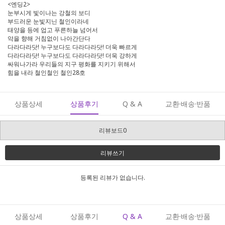
<엔딩2>
눈부시게 빛이나는 강철의 보디
부드러운 눈빛지닌 철인이라네
태양을 등에 업고 푸른하늘 넘어서
악을 향해 거침없이 나아간단다
다라다라닷! 누구보다도 다라다라닷! 더욱 빠르게
다라다라닷! 누구보다도 다라다라닷! 더욱 강하게
싸워나가라 우리들의 지구 평화를 지키기 위해서
힘을 내라 철인철인 철인28호
상품상세
상품후기
Q & A
교환·배송·반품
리뷰보드0
리뷰쓰기
등록된 리뷰가 없습니다.
상품상세
상품후기
Q & A
교환·배송·반품