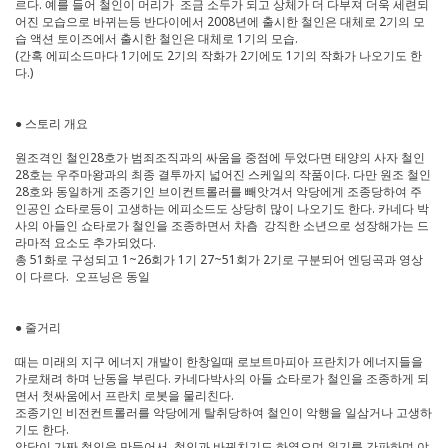
르다. 예를 들어 철인이 머리가 조금 소두가 되고 상체가 더 다부져 더욱 세련되
어진 모습으로 바뀌는등 반다이에서 2008년에 출시한 철인은 대체로 2기의 모
습 액션 토이즈에서 출시한 철인은 대체로 1기의 모습.
(간혹 에피소드마다 1기에도 2기의 작화가 2기에도 1기의 작화가 나오기도 한
다.)
● 스토리 개요
원조격인 철인28호가 범죄조직과의 싸움을 중점에 두었다면 태양의 사자 철인
28호는 우주마왕과의 최종 결투까지 넓어진 스케일의 작품이다. 다만 원조 철인
28호와 동일하게 조종기인 브이컨트롤러를 빼앗겨서 악당에게 조종당하여 주
인공인 쇼타로등이 고생하는 에피소드도 상당히 많이 나오기도 한다. 카네다 박
사의 아들인 쇼타로가 철인을 조종하면서 차츰 강직한 소년으로 성장해가는 드
라마적 요소도 추가되었다.
총 51화로 구성되고 1~26회가 1기 27~51회가 2기로 구분되어 엔딩곡과 영상
이 다르다. 오프닝은 동일
● 줄거리
때는 미래의 지구 에너지 개발이 한창일때 로보트마피아 프란치가 에너지들을
가로채려 하며 난동을 부린다. 카네다박사의 아들 쇼타로가 철인을 조종하게 되
면서 첫싸움에서 프란치 로봇을 물리친다.
조종기인 비전컨트롤러를 악당에게 탈취당하여 철인이 악행을 일삼거나 고생하
기도 한다.
악당이 가짜 철인을 만들어서 철인과 바꿔치기도 하였으며 위기를 간파하며 야