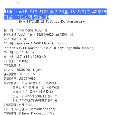
[Blu-ray] 태양의사자 철인28호 TV 시리즈 40주년
기념 1기(초회 한정판)
SHIN TETSUJIN 28 TV Series 40th Anniversary
원 작 : 『太陽の使者 鉄人28号
본편시간 : Vol.1 : 1화 ~ 26화 (약629min / 554min)
디스크수 : 2Disc
더 빙 : Japanese DTS-HD Mater Audion 2.0
Korean DTS-HD Master Audio 2.0 (Daeyoungpanda Dubbing)
자 막 : 한국어, None
화 면 : 1.37:1(4:3) / 1080i HD
제작년도 : 1980년
지역코드 : A
레 이 어 : BD50 Dual Layer
출시번호 : DYPBD 005
등급분류 : L8509-V639
부가영상 : 오프닝 락 풀버젼 (2분45초)
오프닝 가라오케 풀버전 (2분45초)
오프닝 성악 풀버전 (2분45초)
엔딩 1 가라오케 숏버젼 (1분10초)
엔딩 2 가라오케 숏버젼 (1분10초)
관람등급 : 전체 관람가
제 작 : 대영팬더 (Daeyoungpanda)
저작권자 : © Hikari Production.TMS