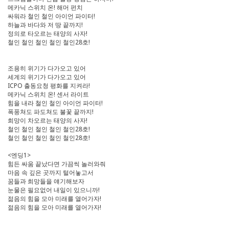
메카닉 스위치 온! 해머 펀치
싸워라 철인 철인 아이언 파이터!
하늘과 바다와 저 땅 끝까지!
정의로 타오르는 태양의 사자!
철인 철인 철인 철인 철인28호!
조용히 위기가 다가오고 있어
세계의 위기가 다가오고 있어
ICPO 출동요청 평화를 지켜라!
메카닉 스위치 온! 센서 라이트
힘을 내라 철인 철인 아이언 파이터!
폭풍쳐도 파도쳐도 불꽃 끝까지!
희망이 차오르는 태양의 사자!
철인 철인 철인 철인 철인28호!
철인 철인 철인 철인 철인28호!
<엔딩1>
힘든 싸움 끝났다면 가끔씩 놀러와줘
마음 속 깊은 곳까지 털어놓고서
꿈들과 희망들을 얘기해보자
눈물은 필요없어 내일이 있으니까!
젊음의 힘을 모아 미래를 열어가자!
젊음의 힘을 모아 미래를 열어가자!