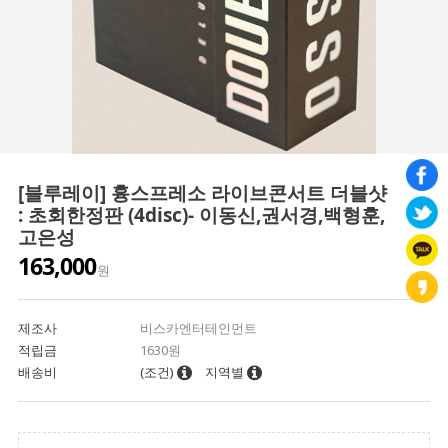
[블루레이] 흉스프레소 라이브콘서트 더블샷
: 초회한정판 (4disc)- 이동신,권서경,백형훈,
고은성
163,000
원
제조사
비스카엔터테인먼트
적립금
1630원
배송비
(조건)
지역별