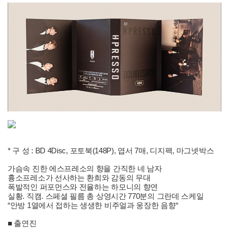
* 구 성 : BD 4Disc, 포토북(148P), 엽서 7매, 디지팩, 마그넷박스
가슴속 진한 에스프레소의 향을 간직한 네 남자
흉소프레소가 선사하는 환희와 감동의 무대
폭발적인 퍼포먼스와 전율하는 하모니의 향연
실황. 직캠. 스페셜 필름 총 상영시간 770분의 그란데 스케일
“안방 1열에서 접하는 생생한 비주얼과 웅장한 음향“
■ 출연진