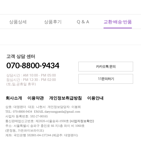
상품상세
상품후기
Q & A
교환·배송·반품
고객 상담 센터
070-8800-9434
카카오톡 문의
상담시간 : AM 10:00 - PM 05:00
1:1문의하기
점심시간 : PM 12:30 - PM 02:00
(토,일,공휴일 휴무)
회사소개
이용약관
개인정보취급방침
이용안내
상호: 대영팬더 대표: 나현서 개인정보담당자: 이봉희
TEL: 070-8800-9434 EMAIL:daeyoungpanda@gmail.com
사업자 등록번호: 592-27-00165
통신판매업신고번호: 제2020-서울송파-1930호
[사업자정보확인]
주소: 서울특별시 송파구 충민로 66 지1층 와이 비 1060호
(문정동, 가든파이브라이프)
계좌: 국민은행 592801-04-137244 (예금주: 대영팬더)