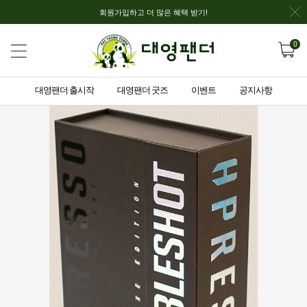
회원가입하고 더 많은 혜택 받기!
0
대영팬더 출시작
대영팬더 굿즈
이벤트
공지사항