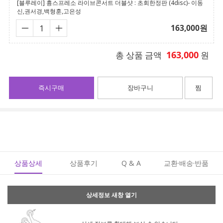
[블루레이] 흉스프레소 라이브콘서트 더블샷 : 초회한정판 (4disc)- 이동
신,권서경,백형훈,고은성
163,000
원
163,000
총 상품 금액
원
즉시구매
장바구니
찜
상품상세
상품후기
Q & A
교환·배송·반품
상세정보 새창 열기