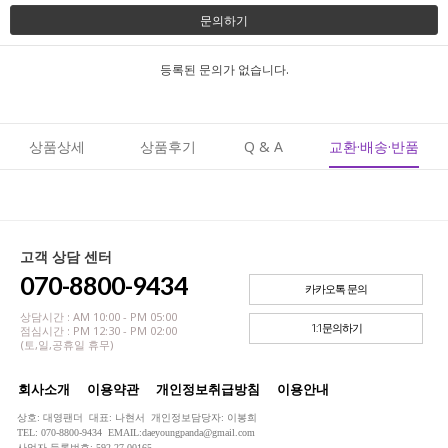
문의하기
등록된 문의가 없습니다.
상품상세
상품후기
Q & A
교환·배송·반품
고객 상담 센터
070-8800-9434
카카오톡 문의
상담시간 : AM 10:00 - PM 05:00
1:1문의하기
점심시간 : PM 12:30 - PM 02:00
(토,일,공휴일 휴무)
회사소개
이용약관
개인정보취급방침
이용안내
상호: 대영팬더 대표: 나현서 개인정보담당자: 이봉희
TEL: 070-8800-9434 EMAIL:daeyoungpanda@gmail.com
사업자 등록번호: 592-27-00165