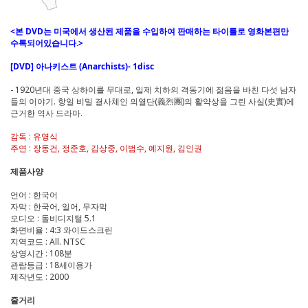
<본 DVD는 미국에서 생산된 제품을 수입하여 판매하는 타이틀로 영화본편만
수록되어있습니다.>
[DVD] 아나키스트 (Anarchists)- 1disc
- 1920년대 중국 상하이를 무대로, 일제 치하의 격동기에 젊음을 바친 다섯 남자
들의 이야기. 항일 비밀 결사체인 의열단(義烈團)의 활약상을 그린 사실(史實)에
근거한 역사 드라마.
감독 : 유영식
주연 : 장동건, 정준호, 김상중, 이범수, 예지원, 김인권
제품사양
언어 : 한국어
자막 : 한국어, 일어, 무자막
오디오 : 돌비디지털 5.1
화면비율 : 4:3 와이드스크린
지역코드 : All. NTSC
상영시간 : 108분
관람등급 : 18세이용가
제작년도 : 2000
줄거리