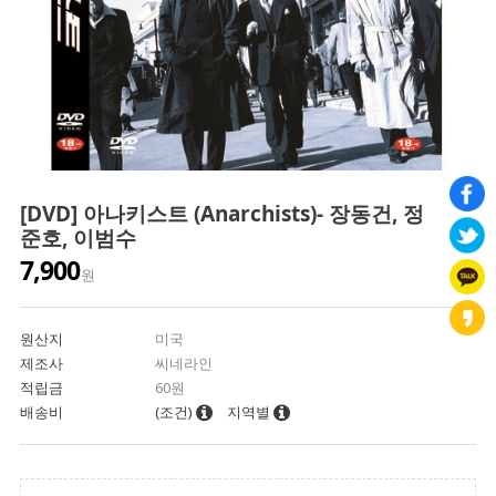
[DVD] 아나키스트 (Anarchists)- 장동건, 정
준호, 이범수
7,900
원
원산지
미국
제조사
씨네라인
적립금
60원
배송비
(조건)
지역별