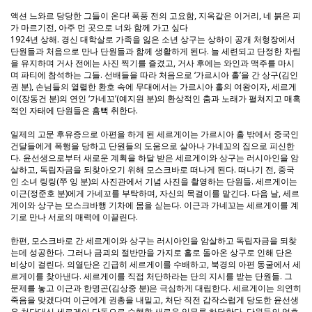
액션 느와르 당당한 그들이 온다! 폭풍 전의 고요함, 지옥같은 이거리, 네 붉은 피
가 마르기전, 아주 먼 곳으로 너와 함께 가고 싶다
1924년 상해. 경신 대학살로 가족을 잃은 소년 상구는 상하이 공개 처형장에서
단원들과 처음으로 만나 단원들과 함께 생활하게 된다. 늘 세련되고 단정한 차림
을 유지하며 거사 전에는 사진 찍기를 즐겼고, 거사 후에는 와인과 맥주를 마시
며 파티에 참석하는 그들. 선배들을 따라 처음으로 ‘가르시아 홀’을 간 상구(김인
권 분), 손님들의 열렬한 환호 속에 무대에서는 가르시아 홀의 여왕이자, 세르게
이(장동건 분)의 연인 ‘가네꼬’(예지원 분)의 환상적인 춤과 노래가 펼쳐지고 매혹
적인 자태에 단원들은 흠뻑 취한다.
일제의 고문 후유증으로 아편을 하게 된 세르게이는 가르시아 홀 밖에서 중국인
건달들에게 폭행을 당하고 단원들의 도움으로 살아나 가네꼬의 집으로 피신한
다. 윤선생으로부터 새로운 계획을 하달 받은 세르게이와 상구는 러시아인을 암
살하고, 독립자금을 되찾아오기 위해 모스크바로 떠나게 된다. 떠나기 전, 중국
인 소녀 링링(쭈 잉 분)의 사진관에서 기념 사진을 촬영하는 단원들. 세르게이는
이근(정준호 분)에게 가네꼬를 부탁하며, 자신의 목걸이를 맡긴다. 다음 날, 세르
게이와 상구는 모스크바행 기차에 몸을 싣는다. 이근과 가네꼬는 세르게이를 계
기로 만나 서로의 매력에 이끌린다.
한편, 모스크바로 간 세르게이와 상구는 러시아인을 암살하고 독립자금을 되찾
는데 성공한다. 그러나 금괴의 절반만을 가지로 홀로 돌아온 상구로 인해 단은
비상이 걸린다. 의열단은 긴급히 세르게이를 수배하고, 북경의 아편 동굴에서 세
르게이를 찾아낸다. 세르게이를 직접 처단하라는 단의 지시를 받는 단원들. 그
문제를 놓고 이근과 한명곤(김상중 분)은 극심하게 대립한다. 세르게이는 의연히
죽음을 맞겠다며 이근에게 권총을 내밀고, 처단 직전 갑작스럽게 당도한 윤선생
은 처단대신 세르게이 단독으로 수행할 새로운 임무를 하달한다. 단원들의 엄호