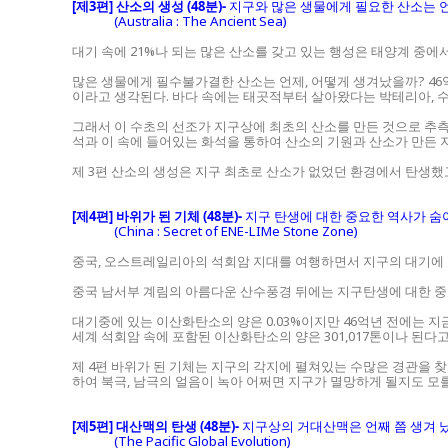
[제3편] 산소의 생성 (48분)-
지구와 많은 생물에게 필요한 산소는 
(Australia : The Ancient Sea)
대기 속에 21%나 되는 많은 산소를 갖고 있는 행성은 태양계 중에
많은 생물에게 필수불가결한 산소는 언제, 어떻게 생겨났을까? 46
이라고 생각된다. 바다 속에는 태곳적부터 살아왔다는 박테리아, 수
그래서 이 수초의 선조가 지구상에 최초의 산소를 만든 것으로 추측
석과 이 속에 들어있는 화석을 통하여 산소의 기원과 산소가 만든 
제 3편 산소의 생성은 지구 최초로 산소가 없었던 환경에서 탄생했
[제4편] 바위가 된 기체 (48분)-
지구 탄생에 대한 중요한 역사가 숨어
(China : Secret of ENE-LIMe Stone Zone)
중국, 오스트레일리아의 석회암 지대를 여행하면서 지구의 대기에
중국 남서부 계림의 아름다운 산수풍경 뒤에는 지구탄생에 대한 중
대기중에 있는 이산화탄소의 양은 0.03%이지만 46억년 전에는 
세계 석회암 속에 포함된 이산화탄소의 양은 301,017톤이나 된다고
제 4편 바위가 된 기체는 지구의 각지에 펼쳐있는 수많은 경관을 
하여 북극, 남극의 얼음이 녹아 어쩌면 지구가 멸망하게 될지도 모
[제5편] 대산맥의 탄생 (48분)-
지구상의 거대산맥은 언째 쯤 생겨 
(The Pacific Global Evolution)