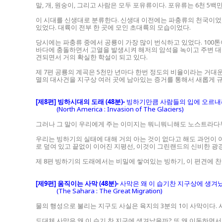
말, 개, 원숭이, 그리고 사람은 모두 포유류이다. 포유류는 6천 5
이 시대를 신생대로 분류한다. 신생대 이전에는 파충류의 천국이었던 
있었다. 대륙이 전부 한 곳에 모인 초대륙의 모습이었다.
당시에는 파충류 중에서 공룡이 가장 많이 번식하고 있었다. 100톤
바다에 충돌하면서 고열을 발생시켜 해저의 암석을 녹이고 주변 대
견되면서 거의 확실한 학설이 되고 있다.
제 7편 공룡의 계곡은 5천만 년마다 한번 정도의 비율이라는 거
멸의 대사건을 지구상 여러 곳에 남아있는 증거를 통해서 새롭게 
[제8편] 빙하시대의 도래 (48분)-
빙하기만큼 사람들의 입에 오르내
(North America : Invasion of The Glaciers)
그러나 그 말이 우리에게 주는 이미지는 뭐니뭐니해도 노스트라다
우리는 빙하기의 실태에 대해 거의 아는 것이 없다고 해도 과언이 아니다.
로 덮여 있고 끝없이 이어진 지평선, 이것이 그린랜드의 신비한 광경
제 8편 빙하기의 도래에서는 비밀에 쌓여있는 빙하기, 이 편견에 
[제9편] 움직이는 사막 (48분)-
사막은 왜 이 습기찬 지구상에 생겨
(The Sahara : The Great Migration)
물의 행성으로 불리는 지구도 사실은 육지의 3분의 1이 사막이다. 
도대체 사막은 왜 이 습기 찬 지구에 생겨났을까? 또 왜 이동하면