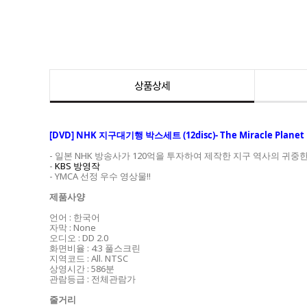
상품상세
[DVD] NHK 지구대기행 박스세트 (12disc)- The Miracle Planet
- 일본 NHK 방송사가 120억을 투자하여 제작한 지구 역사의 귀중한
-
KBS 방영작
- YMCA 선정 우수 영상물!!
제품사양
언어 : 한국어
자막 : None
오디오 : DD 2.0
화면비율 : 4:3 풀스크린
지역코드 : All. NTSC
상영시간 : 586분
관람등급 : 전체관람가
줄거리