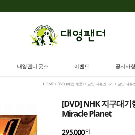
대영팬더 굿즈
이벤트
공지사
HOME
>
DVD (매입 제품)
>
교양·다큐멘터리
>
교양·다큐
[DVD] NHK 지구대기행 
Miracle Planet
295,000
원