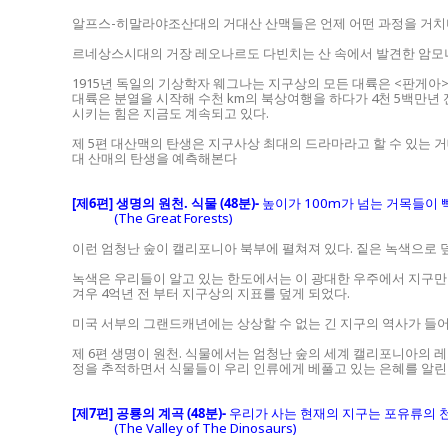
알프스-히말라야조산대의 거대산 산맥들은 언제 어떤 과정을 거치
르네상스시대의 거장 레오나르도 다빈치는 산 속에서 발견한 암모나
1915년 독일의 기상학자 웨그나는 지구상의 모든 대륙은 <판게아
대륙은 분열을 시작해 수천 km의 북상여행을 하다가 4천 5백만년
시키는 힘은 지금도 계속되고 있다.
제 5편 대산맥의 탄생은 지구사상 최대의 드라마라고 할 수 있는 
대 산매의 탄생을 예측해본다
[제6편] 생명의 원천. 식물 (48분)-
높이가 100m가 넘는 거목들이
(The Great Forests)
이런 엄청난 숲이 캘리포니아 북부에 펼쳐져 있다. 짙은 녹색으로 
녹색은 우리들이 알고 있는 한도에서는 이 광대한 우주에서 지구만이
겨우 4억년 전 부터 지구상의 지표를 덮게 되었다.
미국 서부의 그랜드캐년에는 상상할 수 없는 긴 지구의 역사가 들어
제 6편 생명이 원천. 식물에서는 엄청난 숲의 세계 캘리포니아의 
정을 추적하면서 식물들이 우리 인류에게 베풀고 있는 은혜를 알린
[제7편] 공룡의 계곡 (48분)-
우리가 사는 현재의 지구는 포유류의 
(The Valley of The Dinosaurs)