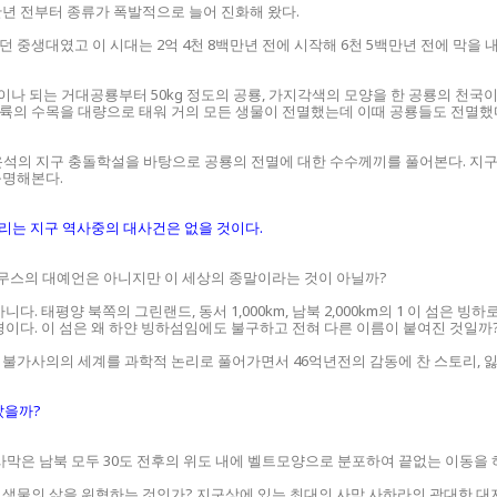
백만년 전부터 종류가 폭발적으로 늘어 진화해 왔다.
중생대였고 이 시대는 2억 4천 8백만년 전에 시작해 6천 5백만년 전에 막을 
이나 되는 거대공룡부터 50kg 정도의 공룡, 가지각색의 모양을 한 공룡의 천국
륙의 수목을 대량으로 태워 거의 모든 생물이 전멸했는데 이때 공룡들도 전멸했다
대운석의 지구 충돌학설을 바탕으로 공룡의 전멸에 대한 수수께끼를 풀어본다. 지
규명해본다.
리는 지구 역사중의 대사건은 없을 것이다.
무스의 대예언은 아니지만 이 세상의 종말이라는 것이 아닐까?
 태평양 북쪽의 그린랜드, 동서 1,000km, 남북 2,000km의 1 이 섬은 빙하
이다. 이 섬은 왜 하얀 빙하섬임에도 불구하고 전혀 다른 이름이 붙여진 것일까?
찬 불가사의의 세계를 과학적 논리로 풀어가면서 46억년전의 감동에 찬 스토리, 
났을까?
사막은 남북 모두 30도 전후의 위도 내에 벨트모양으로 분포하여 끝없는 이동을 
서 생물의 삶을 위협하는 것인가? 지구상에 있는 최대의 사막 사하라의 광대한 