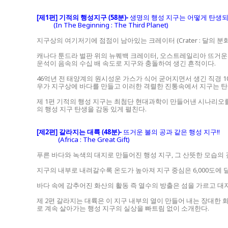
[제1편] 기적의 행성지구 (58분)-
생명의 행성 지구는 어떻게 탄생
(In The Beginning : The Third Planet)
지구상의 여기저기에 점점이 남아있는 크레이터 (Crater : 달의 
캐나다 툰드라 벌판 위의 뉴퀘백 크레이터, 오스트레일리아 뜨거운 
운석이 음속의 수십 배 속도로 지구와 충돌하여 생긴 흔적이다.
46억년 전 태양계의 원시성운 가스가 식어 굳어지면서 생긴 직경 
우가 지구상에 바다를 만들고 이러한 격렬한 진통속에서 지구는 
제 1편 기적의 행성 지구는 최첨단 현대과학이 만들어낸 시나리오
의 행성 지구 탄생을 감동 있게 펼친다.
[제2편] 갈라지는 대륙 (48분)
-
뜨거운 불의 공과 같은 행성 지구!!
(Africa : The Great Gift)
푸른 바다와 녹색의 대지로 만들어진 행성 지구, 그 산뜻한 모습의
지구의 내부로 내려갈수록 온도가 높아져 지구 중심은 6,000도에 
바다 속에 감추어진 화산의 활동 즉 열수의 방출은 섬을 가르고 대
제 2편 갈라지는 대륙은 이 지구 내부의 열이 만들어 내는 장대
로 계속 살아가는 행성 지구의 실상을 빠트림 없이 소개한다.