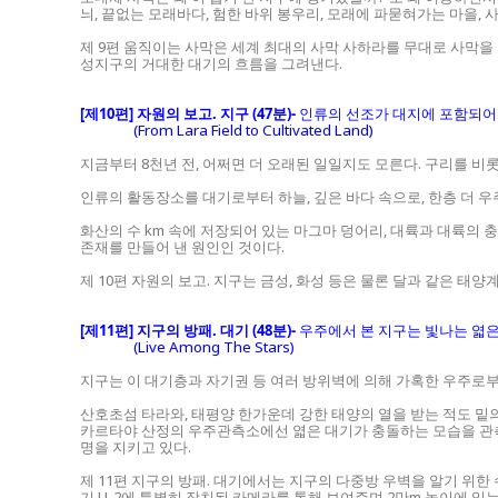
늬, 끝없는 모래바다, 험한 바위 봉우리, 모래에 파묻혀가는 마을
제 9편 움직이는 사막은 세계 최대의 사막 사하라를 무대로 사막
성지구의 거대한 대기의 흐름을 그려낸다.
[제10편] 자원의 보고. 지구 (47분)-
인류의 선조가 대지에 포함되어 
(From Lara Field to Cultivated Land)
지금부터 8천년 전, 어쩌면 더 오래된 일일지도 모른다. 구리를 
인류의 활동장소를 대기로부터 하늘, 깊은 바다 속으로, 한층 더 
화산의 수 km 속에 저장되어 있는 마그마 덩어리, 대륙과 대륙의 충
존재를 만들어 낸 원인인 것이다.
제 10편 자원의 보고. 지구는 금성, 화성 등은 물론 달과 같은 
[제11편] 지구의 방패. 대기 (48분)-
우주에서 본 지구는 빛나는 엷은
(Live Among The Stars)
지구는 이 대기층과 자기권 등 여러 방위벽에 의해 가혹한 우주로
산호초섬 타라와, 태평양 한가운데 강한 태양의 열을 받는 적도 밑
카르타야 산정의 우주관측소에선 엷은 대기가 충돌하는 모습을 관
명을 지키고 있다.
제 11편 지구의 방패. 대기에서는 지구의 다중방 우벽을 알기 위한
기 U-2에 특별히 장치된 카메라를 통해 보여주며 2만m 높이에 