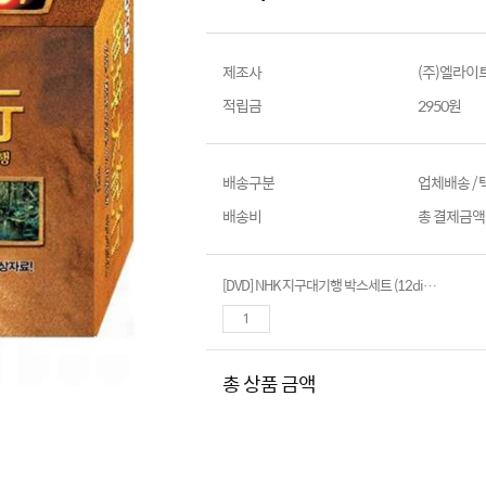
제조사
(주)엘라이
적립금
2950원
배송구분
업체배송 /
배송비
총 결제금액이
[DVD] NHK 지구대기행 박스세트 (12disc)- The Miracle Planet
총 상품 금액