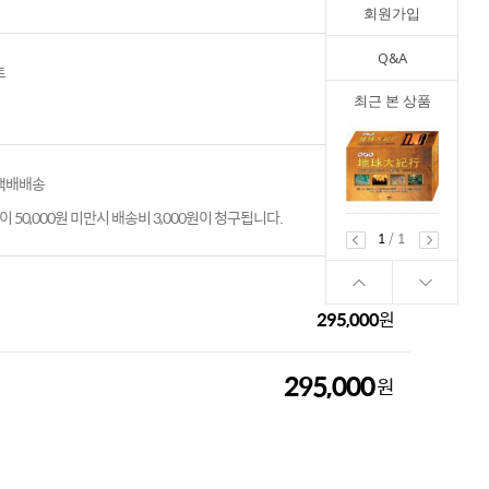
회원가입
Q&A
트
최근 본 상품
 택배배송
 50,000원 미만시 배송비 3,000원이 청구됩니다.
1
/
1
295,000
원
295,000
원