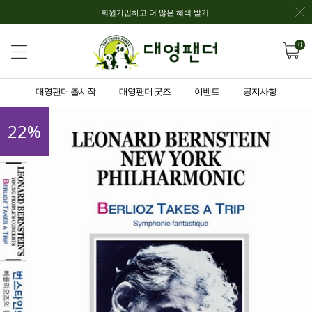
회원가입하고 더 많은 혜택 받기!
0
대영팬더 출시작
대영팬더 굿즈
이벤트
공지사항
22
%