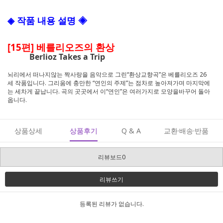
◈ 작품 내용 설명 ◈
[15편] 베를리오즈의 환상
Berlioz Takes a Trip
뇌리에서 떠나지않는 짝사랑을 음악으로 그린“환상교향곡”은 베를리오즈 26
세 작품입니다. 그리움에 충만한 “연인의 주제”는 점차로 높아져가며 마지막에
는 세차게 끝납니다. 곡의 곳곳에서 이“연인”은 여러가지로 모양을바꾸어 돌아
옵니다.
상품상세
상품후기
Q & A
교환·배송·반품
리뷰보드0
리뷰쓰기
등록된 리뷰가 없습니다.