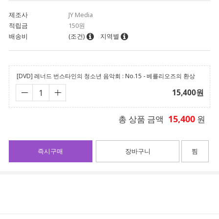
제조사
JY Media
적립금
150원
배송비
(조건)
지역별
[DVD] 레너드 번스타인의 청소년 음악회 : No.15 - 베를리오즈의 환상
15,400
원
15,400
총 상품 금액
원
즉시구매
장바구니
찜