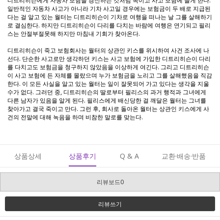
디트리히슨에게 자동차 보험을 갱신하는 것처럼 속이고 사고 보험에 들게 한다.
일반적인 자동차 사고가 아니라 기차 사고일 경우에는 보험금이 두 배로 지급된
다는 걸 알고 있는 월터는 디트리히슨이 기차로 여행을 떠나는 날 그를 살해하기
로 결심한다. 하지만 디트리히슨이 다리를 다치는 바람에 여행은 연기되고 필리
스는 안절부절못해 하지만 마침내 기회가 찾아온다.
디트리히슨이 죽고 보험회사는 월터의 상관인 키스를 위시하여 사건 조사에 나
선다. 단순한 사고로만 생각하던 키스는 사고 보험에 가입한 디트리히슨이 다리
를 다치고도 보험금을 청구하지 않았음을 이상하게 여긴다. 그리고 디트리히슨
이 사고 보험에 든 자체를 몰랐으며 누가 보험금을 노리고 그를 살해했음을 직감
한다. 이 모든 사실을 알고 있는 월터는 일이 잘못되어 가고 있다는 생각을 지울
수가 없다. 그러던 중, 디트리히슨의 딸로부터 필리스의 과거 행적과 그녀에게
다른 남자가 있음을 알게 된다. 필리스에게 배신당한 걸 깨달은 월터는 그녀를
찾아가고 결국 죽이고 만다. 그런 후, 회사로 돌아온 월터는 상관인 키스에게 사
건의 전말에 대해 녹음을 하며 비참한 말로를 맞는다.
상품상세
상품후기
Q & A
교환·배송·반품
리뷰보드0
리뷰쓰기