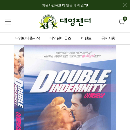
회원가입하고 더 많은 혜택 받기!
0
대영팬더 출시작
대영팬더 굿즈
이벤트
공지사항