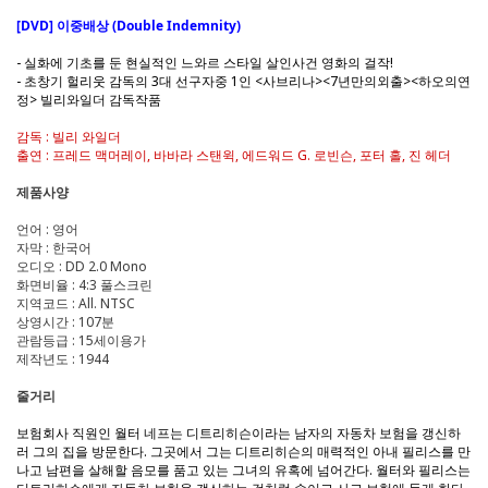
[DVD] 이중배상 (Double Indemnity)
- 실화에 기초를 둔 현실적인 느와르 스타일 살인사건 영화의 걸작!
- 초창기 헐리웃 감독의 3대 선구자중 1인 <사브리나><7년만의외출><하오의연
정> 빌리와일더 감독작품
감독 : 빌리 와일더
출연 : 프레드 맥머레이, 바바라 스탠윅, 에드워드 G. 로빈슨, 포터 홀, 진 헤더
제품사양
언어 : 영어
자막 : 한국어
오디오 : DD 2.0 Mono
화면비율 : 4:3 풀스크린
지역코드 : All. NTSC
상영시간 : 107분
관람등급 : 15세이용가
제작년도 : 1944
줄거리
보험회사 직원인 월터 네프는 디트리히슨이라는 남자의 자동차 보험을 갱신하
러 그의 집을 방문한다. 그곳에서 그는 디트리히슨의 매력적인 아내 필리스를 만
나고 남편을 살해할 음모를 품고 있는 그녀의 유혹에 넘어간다. 월터와 필리스는