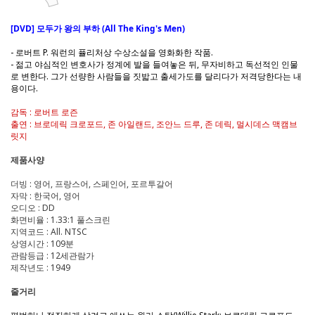
[DVD] 모두가 왕의 부하 (All The King's Men)
- 로버트 P. 워런의 퓰리처상 수상소설을 영화화한 작품.
- 젊고 야심적인 변호사가 정계에 발을 들여놓은 뒤, 무자비하고 독선적인 인물
로 변한다. 그가 선량한 사람들을 짓밟고 출세가도를 달리다가 저격당한다는 내
용이다.
감독 : 로버트 로즌
출연 : 브로데릭 크로포드, 존 아일랜드, 조안느 드루, 존 데릭, 멀시데스 맥캠브
릿지
제품사양
더빙 : 영어, 프랑스어, 스페인어, 포르투갈어
자막 : 한국어, 영어
오디오 : DD
화면비율 : 1.33:1 풀스크린
지역코드 : All. NTSC
상영시간 : 109분
관람등급 : 12세관람가
제작년도 : 1949
줄거리