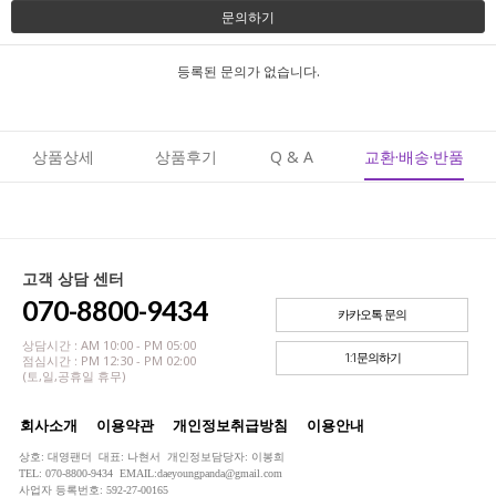
문의하기
등록된 문의가 없습니다.
상품상세
상품후기
Q & A
교환·배송·반품
고객 상담 센터
070-8800-9434
카카오톡 문의
상담시간 : AM 10:00 - PM 05:00
1:1문의하기
점심시간 : PM 12:30 - PM 02:00
(토,일,공휴일 휴무)
회사소개
이용약관
개인정보취급방침
이용안내
상호: 대영팬더 대표: 나현서 개인정보담당자: 이봉희
TEL: 070-8800-9434 EMAIL:daeyoungpanda@gmail.com
사업자 등록번호: 592-27-00165