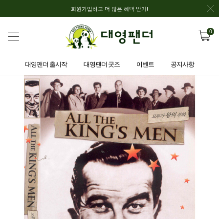
회원가입하고 더 많은 혜택 받기!
0
대영팬더 출시작
대영팬더 굿즈
이벤트
공지사항