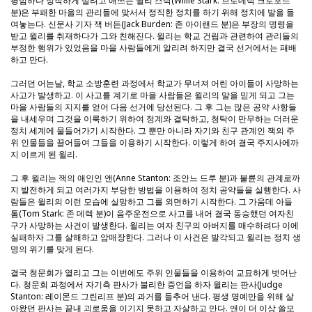
평범하나 정직하게 살려고 애쓰는 윌리 스탁(Willie Stark: 브로데릭 크로포드
분)은 부패한 마을의 관리들에 맞서서 정직한 정치를 하기 위해 정치에 발을 들
여놓는다. 신문사 기자 잭 버든(Jack Burden: 존 아이랜드 분)은 부장의 명령을
받고 윌리를 취재하다가 그와 친해진다. 윌리는 학교 건립과 관련하여 관리들의
부정한 행위가 있었음을 마을 사람들에게 알리려 하지만 결국 선거에서는 패배
하고 만다.
그러던 어는날, 학교 소방훈련 과정에서 학교가 무너져 어린 아이들이 사망하는
사고가 발생하고. 이 사고를 계기로 마을 사람들은 윌리의 말을 믿게 되고 그는
마을 사람들의 지지를 얻어 다음 선거에 당선된다. 그 후 그는 많은 공약 사항들
을 내세우며 그것을 이룩하기 위하여 정계와 결탁하고, 청탁이 만무하는 더러운
정치 세계에 물들어가기 시작한다. 그 뿐만 아니라 자기와 친구 관계인 잭의 주
위 인물들을 끌어들여 그들을 이용하기 시작한다. 이렇게 하여 결국 주지사에까
지 이르게 된 윌리.
그 후 윌리는 잭의 애인인 앤(Anne Stanton: 조안느 드루 분)과 불륜의 관계로까
지 발전하게 되고 여러가지 부당한 방법을 이용하여 정치 공약들을 실행한다. 사
람들은 윌리의 이런 모습에 실망하고 그를 외면하기 시작한다. 그 가움데 아들
톰(Tom Stark: 존 데렉 분)이 음주운전으로 사고를 내어 결국 동승했던 여자친
구가 사망하는 사건이 발생한다. 윌리는 여자 친구의 아버지를 매수하려다 이에
실패하자 그를 살해하고 암매장한다. 그러나 이 사건은 발각되고 윌리는 정치 생
명의 위기를 맞게 된다.
결국 청문회가 열리고 그는 이번에도 주위 인물들을 이용하여 교묘하게 벗어난
다. 청문회 과정에서 자기측 판사가 불리한 증언을 하자 윌리는 판사(Judge
Stanton: 레이몬드 그린리프 분)의 과거를 들추어 낸다. 평생 명예만을 위해 살
아왔던 판사는 끝내 괴로움을 이기지 못하고 자살하고 만다. 앤이 더 이상 쓸모