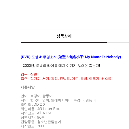
상품상세
[DVD] 도성 4: 무명소자 (賭聖 3 無名小子: My Name Is Nobody)
- 2000년, 도박의 타이틀 매치 이기지 않으면 죽는다!
감독 : 장민
출연 : 장가휘, 서기, 왕정, 진법용, 여준, 용방, 이조기, 허소웅
제품사양
언어 : 북경어, 광동어
자막 : 한국어, 영어, 말레이시아어, 북경아, 광동어
오디오 : DD 2.0
화면비율 : 4:3 Letter Box
지역코드 : All. NTSC
상영시간 : 96분
관람등급 : 청소년관람불가
제작년도 : 2000