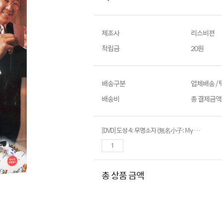
제조사
리스비젼
적립금
20원
배송구분
업체배송 /
배송비
총 결제금액이
[DVD] 도성 4: 무명소자 (無名小子: My Name Is Nobody)- 장가휘, 서기, 왕정
총 상품 금액