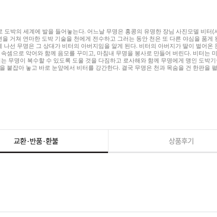
로 도박의 세계에 발을 들어놓는다. 어느날 무명은 홍콩의 유명한 장님 사진모델 비터(
련을 거쳐 연마한 도박 기술을 천에게 전수하고 그러는 동안 천은 또 다른 야심을 품게 
에 나선 무명은 그 상대가 비터의 아버지임을 알게 된다. 비터의 아버지가 딸이 벌어온
 속셈으로 악어와 함께 음모를 꾸미고, 마침내 무명을 봉사로 만들어 버린다. 비터는
터는 무명이 복수할 수 있도록 도울 것을 다짐하고 로사해와 함께 무명에게 맹인 도박기
 붙잡아 놓고 바로 눈앞에서 비터를 강간한다. 결국 무명은 천과 목숨을 건 한판을 펼
교환·반품·환불
상품후기