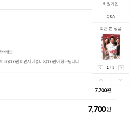
회원가입
Q&A
최근 본 상품
 택배배송
 50,000원 미만시 배송비 3,000원이 청구됩니다.
1
/
1
7,700
원
7,700
원