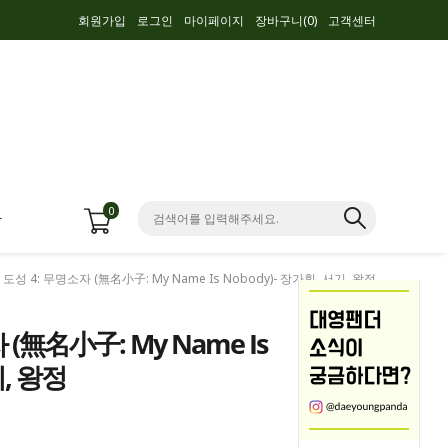
회원가입
로그인
마이페이지
장바구니(
0
)
고객센터
0
항
] 도성 4: 무명소자 (無名小子: My Name Is Nobody)- 장가휘, 서기, 왕정
 (無名小子: My Name Is
기, 왕정