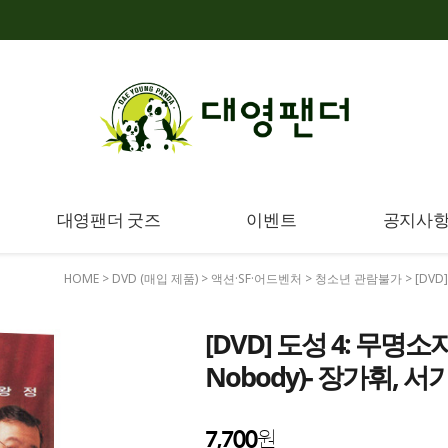
대영팬더 굿즈
이벤트
공지사
HOME
>
DVD (매입 제품)
>
액션·SF·어드벤처
>
청소년 관람불가
> [DVD
[DVD] 도성 4: 무명소자
Nobody)- 장가휘, 서
7,700
원