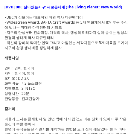
[DVD] BBC 살아있는지구: 새로운세계 (The Living Planet : New World)
- BBC가 선보이는 대표적인 자연 역사 다큐멘터리 !
- Widescreen Award, BAFTA Craft Awards 등 5개 영화제에서 8개 부문 수상
에 빛나는 위대한 다큐멘터리 시리즈
- 지구의 탄생부터 진화과정, 개척의 역사, 행성의 미래까지 살아 숨쉬는 행성의
환경과 생태계 역사 다큐멘터리
- 최신의 장비와 막대한 인력 그리고 아낌없는 제작지원으로 5개 대륙을 오가며
지구의 환경 생태계를 정밀하게 탐사
제품사양
언어 : 영어, 한국어
자막 : 한국어, 영어
오디오 : DD 2.0
화면비율 : 4:3 풀스크린
지역코드 : 3. NTSC
상영시간 : 55분
관람등급 : 전체관람가
줄거리
마을과 도시는 존재한지 몇 만년 밖에 되지 않았고 이는 진화에 있어 아주 작은
순간에 속할 뿐이다.
반면에 동식물들은 식민지를 개척하는 방법을 오래 전에 깨달았다. 한 때 바다