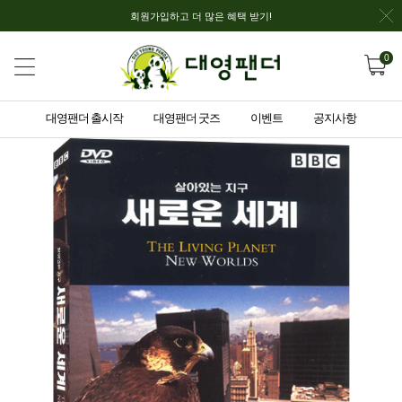
회원가입하고 더 많은 혜택 받기!
0
대영팬더 출시작
대영팬더 굿즈
이벤트
공지사항