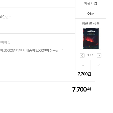
회원가입
Q&A
테인먼트
최근 본 상품
 택배배송
 50,000원 미만시 배송비 3,000원이 청구됩니다.
1
/
1
7,700
원
7,700
원