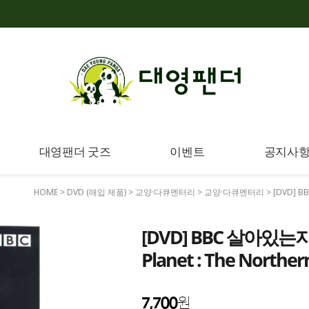
대영팬더 굿즈
이벤트
공지사
HOME
>
DVD (매입 제품)
>
교양·다큐멘터리
>
교양·다큐멘터리
> [DVD] B
[DVD] BBC 살아있는지구
Planet : The Norther
7,700
원