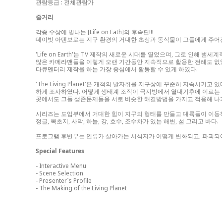
관람등급 : 전체관람가
줄거리
각종 수상에 빛나는 [Life on Eath]의 후속편!!!
데이빗 아텐보로는 지구 환경의 거대한 초상과 동식물이 그들에게 주어
'Life on Earth'는 TV 제작의 새로운 시대를 열었으며, 그로 
많은 카메라맨들을 이렇게 오랜 기간동안 지속적으로 활용한 전례도 없었
다큐멘터리 제작을 하는 가장 중심에서 활동할 수 있게 하였다.
'The Living Planet'은 개척의 발자취를 지구상에 꾸준히 지속시키고 
하게 조사하였다. 어떻게 생태계 조직이 극지방에서 열대기후에 이르는 
곳에서도 그들 생존문제들을 서로 비슷한 해결방법을 가지고 적응해 나
시리즈는 도입부에서 거대한 힘이 지구의 형태를 만들고 대륙들이 이동하고
정글, 목초지, 사막, 하늘, 강, 호수, 조수차가 있는 해변, 섬 그리고 바다.
프로그램 후반부는 인류가 살아가는 서식지가 어떻게 변화되고, 파괴되어
Special Features
- Interactive Menu
- Scene Selection
- Presenter`s Profile
- The Making of the Living Planet