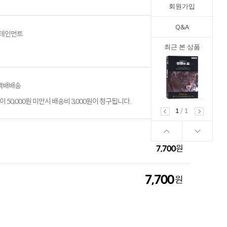
회원가입
Q&A
테인먼트
최근 본 상품
 택배배송
 50,000원 미만시 배송비 3,000원이 청구됩니다.
1
/
1
7,700
원
7,700
원