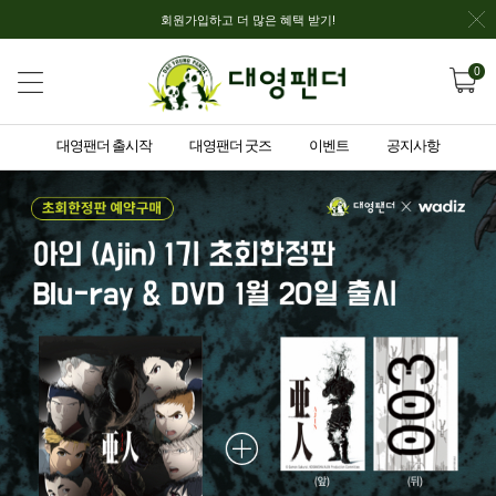
회원가입하고 더 많은 혜택 받기!
0
대영팬더 출시작
대영팬더 굿즈
이벤트
공지사항