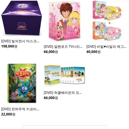
[DVD] 빛의전사 마스크맨 초회 한정판 (20disc)
198,000
원
[DVD] 알펜로즈 TV시리즈 (4disc)
[DVD] 비밀♥비밀의 에그엔젤 코코밍 Vol.1+ Vol.2 (4disc)
66,000
원
40,000
원
[DVD] 허클베리핀의 모험 (6Disc)
66,000
원
[DVD] 천하무적 키코리키 (Kikoriki: Team Invincible)- 데니스체르노프 감독
22,000
원