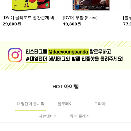
[DVD] 클리포드 빨간큰개 빅빅 전편 (10disc)- Clifford the Big Red Dog: Big Big
[DVD] 부활 (Risen)
29,800
원
19,800
원
77,
HOT 아이템
대영팬더 출시작
블루레이
드라마
다큐멘터리
뮤직·클래식