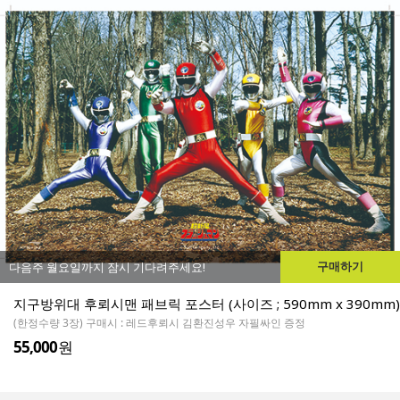
구매하기
다음주 월요일까지 잠시 기다려주세요!
지구방위대 후뢰시맨 패브릭 포스터 (사이즈 ; 590mm x 390mm)
(한정수량 3장) 구매시 : 레드후뢰시 김환진성우 자필싸인 증정
55,000
원