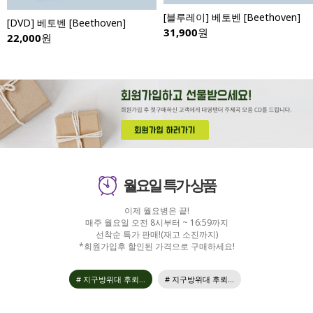
[블루레이] 베토벤 [Beethoven]
[DVD] 베토벤 [Beethoven]
31,900
원
22,000
원
월요일 특가 상품
이제 월요병은 끝!
매주 월요일 오전 8시부터 ~ 16:59까지
선착순 특가 판매!(재고 소진까지)
*회원가입후 할인된 가격으로 구매하세요!
# 지구방위대 후뢰...
# 지구방위대 후뢰...