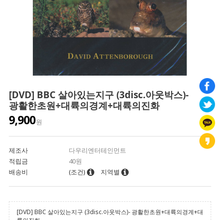
[DVD] BBC 살아있는지구 (3disc.아웃박스)-
광활한초원+대륙의경계+대륙의진화
9,900
원
제조사
다우리엔터테인먼트
적립금
40원
배송비
(조건)
지역별
[DVD] BBC 살아있는지구 (3disc.아웃박스)- 광활한초원+대륙의경계+대