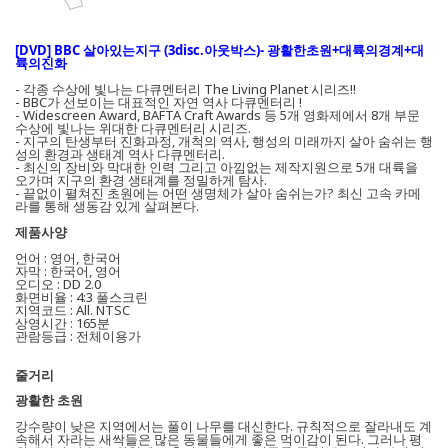
[DVD] BBC 살아있는지구 (3disc.아웃박스)- 광활한초원+대륙의경계+대
륙의진화
- 각종 수상에 빛나는 다큐멘터리 The Living Planet 시리즈!!
- BBC가 선보이는 대표적인 자연 역사 다큐멘터리 !
- Widescreen Award, BAFTA Craft Awards 등 5개 영화제에서 8개 부문
수상에 빛나는 위대한 다큐멘터리 시리즈.
- 지구의 탄생부터 진화과정, 개척의 역사, 행성의 미래까지 살아 숨쉬는 행
성의 환경과 생태계 역사 다큐멘터리.
- 최신의 장비와 막대한 인력 그리고 아낌없는 제작지원으로 5개 대륙을
오가며 지구의 환경 생태계를 정밀하게 탐사.
- 끝없이 펼쳐진 초원에는 어떤 생명체가 살아 숨쉬는가? 최신 고속 카메
라를 통해 생동감 있게 살펴본다.
제품사양
언어 : 영어, 한국어
자막 : 한국어, 영어
오디오 : DD 2.0
화면비율 : 4:3 풀스크린
지역코드 : All. NTSC
상영시간 : 165분
관람등급 : 전체이용가
줄거리
광활한 초원
강수량이 낮은 지역에서는 풀이 나무를 대신한다. 규칙적으로 잘라내도 계
속해서 자라는 새싹들은 많은 동물들에게 좋은 먹이감이 된다. 그러나 평