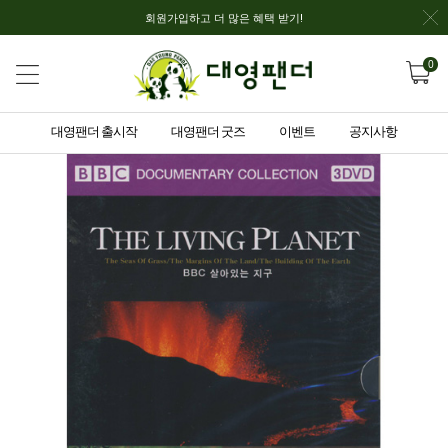
회원가입하고 더 많은 혜택 받기!
0
대영팬더 출시작
대영팬더 굿즈
이벤트
공지사항