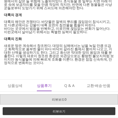
원에서의 삶은 늘 위험에 노출되어있다. 초식동물 중 일부는 지면 아래 미
로 속에 보금자리를 찾을 만큼 적당히 작지만, 반면에 다른 동물들은 사냥
꾼들로부터 도망가기 위해 스피드에 의존해야만 한다.
대륙의 경계
대륙의 해안은 전쟁터다. 바닷물은 절벽의 뿌리를 끊임없이 침식시키고,
또 다른곳에서는 강물이 대륙 표면의 침전물을 휩쓸어 버린다.
바다는 곳곳에서 범람을 반복하고, 이로인해 끊임없는 변화가 일어난다.
이런곳에서 살아남기 위해서는 특별한 능력이 필요하다.
대륙의 진화
새로운 땅은 계속해서 창조된다. 대양의 심해에서는 납을 녹일 만큼 뜨겁
고 화학적으로 품부한 물이 바다 바닥의 갈라진 틈에서 뿜어져 나오고, 거
대한 산맥을 생성하기도 한다. 그리고 화산은 막대한 양의 용암과 재를 분
출한다. 이렇게 새로이 창조된 환경은 외관상으로는 황량한 불모지처럼 보
이지만 동식물들에 의해 빠르게 조화를 이룬다. 환경은 점점 신속하게, 안
정적으로 변화하는 것이다.
상품상세
상품후기
Q & A
교환·배송·반품
리뷰보드0
리뷰쓰기