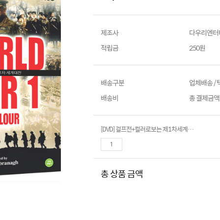
제조사
다우리엔터
적립금
250원
배송구분
업체배송 /
배송비
총 결제금액이
[DVD] 걸프전+컬러로보는 제1차세계대전 (12disc)- War in The Gulf & World War I in Color
총 상품 금액