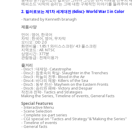
중대한 분기점이었던 걸프전! 그러나 그것은 단지 미래형 전투의 
에피소드 ‘사막의 승리’는 그에 대한 구체적인 이야기를 들려주며 
2. 컬러로보는 제1차 세계대전 (6disc)- World War I in Color
- Narrated by Kenneth branagh
제품사양
언어 : 영어, 한국어
자막 : 한국어, 영어, 무자막
오디오 : DD 2.0
화면비율 : 1.85:1 와이스스크린/ 4:3 풀스크린
지역코드 : All. NTSC
상영시간 : 377분
관람등급 : 전체이용가
줄거리
- Disc1 : 대재앙- Catastrophe
- Disc2 : 참호속의 학살- Slaughter in the Trenches
- Disc3 : 하늘의 전투- Blood in the Air
- Disc4 : 바다의 제왕- Killers of the Sea
- Disc5 : 동부 전선- Mayhem on the Eastern Fronts
- Disc6 : 승리와 패배- Victory and Despair
작전과 전략- Tactics and Strategies
Making the Series, Timeline of events, General Facts
Special Features
- Interactive Menu
- Scene Selection
- Complete six-part series
- CGI special on "Tactics and Strategy"&"Making the Series"
- Timeline of events
- General facts