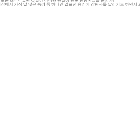
새로운 초석이었던 것일까 아니면 단발성 단순 변형이었을 뿐인가?
세상에서 가장 말 많은 승리 중 하나인 걸프전 승리에 감탄사를 날리기도 하면서