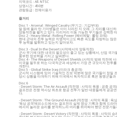
지역코드 : All. NTSC
상영시간 : 450분
관람등급 : 전체이용가
줄거리
Disc 1 - Arsenal : Winged Cavalry (무기고 : 기갑부대)
말 등에 올라 탄 기마병들은 이미 사라진 지 오래. 그 자리를 대
양동작전을 펼치고 있다. 이리저리 이동 가능한 무기들은 강력한 타
Disc 2 - Heavy Metal : Rolling Power (헤비메탈 : 롤링 파워)
현대 군대의 전투 능력은 치명적이고도 빠른 속도를 자랑하는 많은
투 능력을 발휘하고 있는지 알아보자.
Disc 3 - Dual In the Desert (사막에서의 양동작전)
군사 무기에 대한 내국의 필요성이 줄고 있는 상황에서, 산업 국가
풍부한 정보력을 가지고 살펴본다.
Disc 4 - The Weapons of Desert Shields (사막의 방패 작전
미국을 필두로 하는 다국적군과 세상에서 가장 큰 규모이자 전투를
개한다.
Disc 5 - Global Strike Iraq (이라크 총공격)
군사적 시스템에 있어 기술적인 진보 덕분에 많은 국가들이 정밀 조준
당시 상황을 타개하기 위해 미국에서 독자적으로 혹은 동맹군들과 
Disc 6
- Desert Storm: The Air Assault (작전명 : 사막의 폭풍 : 공중 공격)
걸프전은 전쟁 역사상 최초로 항공 전투가 일반 대중들에게 공공연히
다.
- Desert Storm : The Ground Assault (작전명 : 사막의 폭풍 : 육
‘육상 공격’에피소드에서는 걸프전의 실제 영상 기록과 함께 드라마
에서의 놀라운 승리를 분석하느라 머리를 쥐어짜야 했던 전문가들과
- Desert Storm : Desert Victory (작전명 : 사막의 폭풍 : 사막의 승