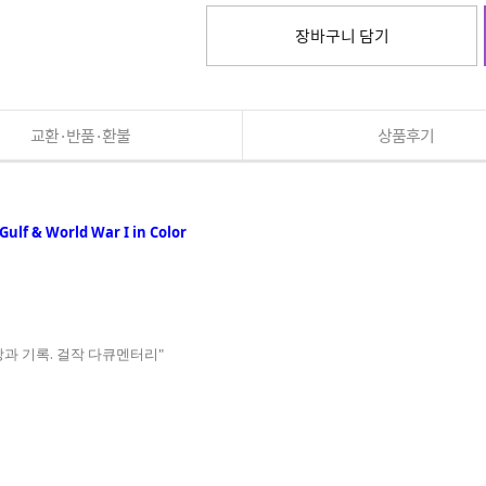
장바구니 담기
교환·반품·환불
상품후기
f & World War I in Color
과 기록. 걸작 다큐멘터리"