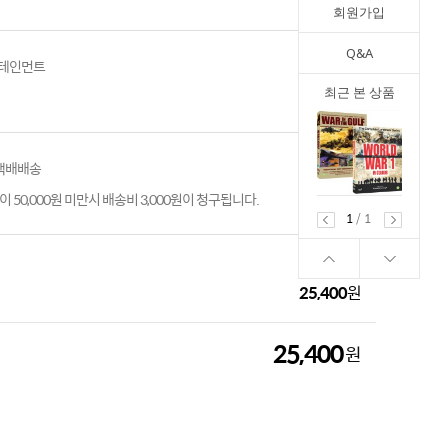
회원가입
Q&A
테인먼트
최근 본 상품
 택배배송
 50,000원 미만시 배송비 3,000원이 청구됩니다.
1
/
1
25,400
원
25,400
원