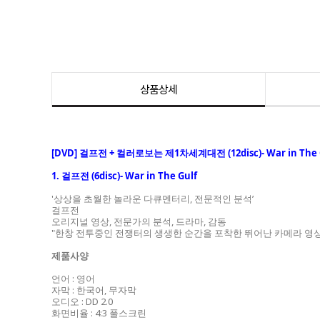
상품상세
[DVD] 걸프전 + 컬러로보는 제1차세계대전 (12disc)- War in The Gul
1. 걸프전 (6disc)- War in The Gulf
'상상을 초월한 놀라운 다큐멘터리, 전문적인 분석’
걸프전
오리지널 영상, 전문가의 분석, 드라마, 감동
"한창 전투중인 전쟁터의 생생한 순간을 포착한 뛰어난 카메라 영상
제품사양
언어 : 영어
자막 : 한국어, 무자막
오디오 : DD 2.0
화면비율 : 4:3 풀스크린