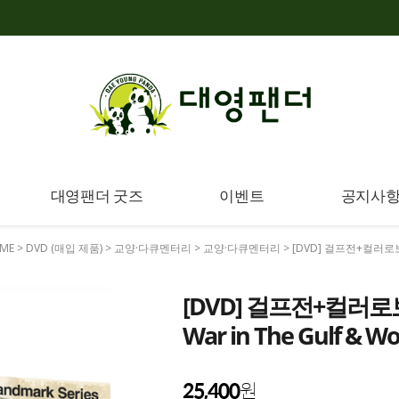
대영팬더 굿즈
이벤트
공지사
ME
>
DVD (매입 제품)
>
교양·다큐멘터리
>
교양·다큐멘터리
> [DVD] 걸프전+컬러로보는 제
[DVD] 걸프전+컬러로보
War in The Gulf & Wor
25,400
원