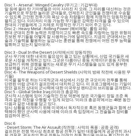
Disc 1 - Arsenal : Winged Cavalry (무기고 : 기갑부대)
말 등에 올라 탄 기마병들은 이미 사라진 지 오래. 그 자리를 대신하는 것은
기술력으로 무장한 놀라운 군대들로, 언제든지 군인들을 전쟁터로 수송할
수 있도록 고안된 전투기와 육상 수송 차량들이 함께 치명적인 양동작전을
펼치고 있다. 이리저리 이동 가능한 무기들은 강력한 타격을 줄 수 있으며
현대의 기병들에게 그 자체로 치명적인 무기가 되어 주고 있다.
Disc 2 - Heavy Metal : Rolling Power (헤비메탈 : 롤링 파워)
현대 군대의 전투 능력은 치명적이고도 빠른 속도를 자랑하는 많은 유형의
진보된 무기들을 어떻게 잘 사용하는가에 달려있다. 지금의 군대에서는 전
술과 기술력을 활용하는 실감나는 훈련을 통해 전쟁에서 어떤 전투 능력을
발휘하고 있는지 알아보자.
Disc 3 - Dual In the Desert (사막에서의 양동작전)
군사 무기에 대한 내국의 필요성이 줄고 있는 상황에서, 산업 국가들은 새
로운 시장을 개척하고 있다. 그곳은 다름아닌 중동 지역이다! 중동 지역에
보급하기 위해 경쟁을 펼치는 새로운 무기 시스템들을 심도 있게 풍부한
정보력을 가지고 살펴본다.
Disc 4 - The Weapons of Desert Shields (사막의 방패 작전에 사용된 무
기들)
미국을 필두로 하는 다국적군과 세상에서 가장 큰 규모이자 전투를 통해
단련된 아랍 군대가 걸프만에서 대치하고 있다. 이 프로그램에서는 기밀이
었던 걸프전 상대의 군사력에 대한 미국무성 펜타곤의 브리핑을 공개한다.
Disc 5 - Global Strike Iraq (이라크 총공격)
군사적 시스템에 있어 기술적인 진보 덕분에 많은 국가들이 정밀 조준 폭
격과 같은 작전을 수행할 수 있게 되었다. ‘이라크 총공격’에서는 48분 동안
다음과 같은 내용을 담고 있다.
당시 상황을 타개하기 위해 미국에서 독자적으로 혹은 동맹군들과 함께 선
택해야 했던 군사력 사용에 대해 이라크 측 입장에서 그 전술들과 장비를
점검하여 본다.
Disc 6
- Desert Storm: The Air Assault (작전명 : 사막의 폭풍 : 공중 공격)
걸프전은 전쟁 역사상 최초로 항공 전투가 일반 대중들에게 공공연히 과시
된 경우로, 걸프전의 항공 전투는 미래의 전투 형식을 바꾸는 획기적인 전