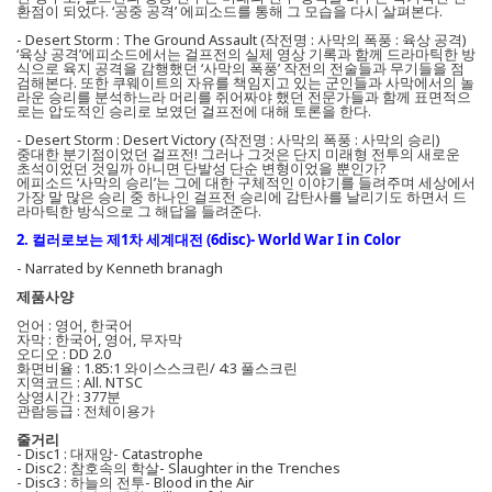
환점이 되었다. ‘공중 공격’ 에피소드를 통해 그 모습을 다시 살펴본다.
- Desert Storm : The Ground Assault (작전명 : 사막의 폭풍 : 육상 공격)
‘육상 공격’에피소드에서는 걸프전의 실제 영상 기록과 함께 드라마틱한 방
식으로 육지 공격을 감행했던 ‘사막의 폭풍’ 작전의 전술들과 무기들을 점
검해본다. 또한 쿠웨이트의 자유를 책임지고 있는 군인들과 사막에서의 놀
라운 승리를 분석하느라 머리를 쥐어짜야 했던 전문가들과 함께 표면적으
로는 압도적인 승리로 보였던 걸프전에 대해 토론을 한다.
- Desert Storm : Desert Victory (작전명 : 사막의 폭풍 : 사막의 승리)
중대한 분기점이었던 걸프전! 그러나 그것은 단지 미래형 전투의 새로운
초석이었던 것일까 아니면 단발성 단순 변형이었을 뿐인가?
에피소드 ‘사막의 승리’는 그에 대한 구체적인 이야기를 들려주며 세상에서
가장 말 많은 승리 중 하나인 걸프전 승리에 감탄사를 날리기도 하면서 드
라마틱한 방식으로 그 해답을 들려준다.
2. 컬러로보는 제1차 세계대전 (6disc)- World War I in Color
- Narrated by Kenneth branagh
제품사양
언어 : 영어, 한국어
자막 : 한국어, 영어, 무자막
오디오 : DD 2.0
화면비율 : 1.85:1 와이스스크린/ 4:3 풀스크린
지역코드 : All. NTSC
상영시간 : 377분
관람등급 : 전체이용가
줄거리
- Disc1 : 대재앙- Catastrophe
- Disc2 : 참호속의 학살- Slaughter in the Trenches
- Disc3 : 하늘의 전투- Blood in the Air