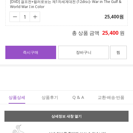
[DVD] 걸프전+컬러로보는 제1차세계대전 (12disc)- War in The Gulf &
World War I in Color
25,400
원
25,400
총 상품 금액
원
즉시구매
장바구니
찜
상품상세
상품후기
Q & A
교환·배송·반품
상세정보 새창 열기