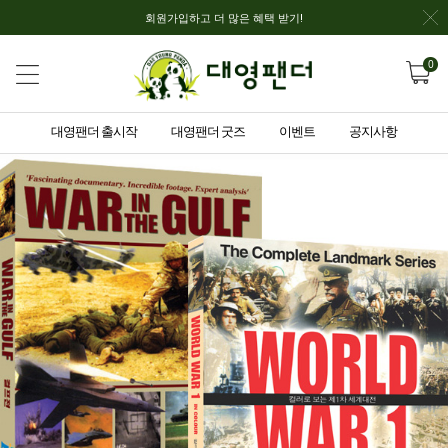
회원가입하고 더 많은 혜택 받기!
0
대영팬더 출시작
대영팬더 굿즈
이벤트
공지사항