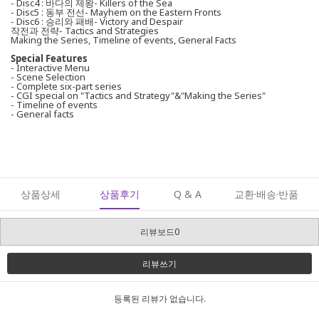
- Disc4 : 바다의 제왕- Killers of the Sea
- Disc5 : 동부 전선- Mayhem on the Eastern Fronts
- Disc6 : 승리와 패배- Victory and Despair
작전과 전략- Tactics and Strategies
Making the Series, Timeline of events, General Facts
Special Features
- Interactive Menu
- Scene Selection
- Complete six-part series
- CGI special on "Tactics and Strategy"&"Making the Series"
- Timeline of events
- General facts
상품상세
상품후기
Q & A
교환·배송·반품
리뷰보드0
리뷰쓰기
등록된 리뷰가 없습니다.