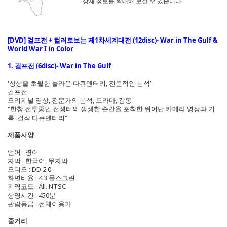
상세 정보를 확대해 보실 수 있습니다.
[DVD] 걸프전 + 컬러로보는 제1차세계대전 (12disc)- War in The Gulf &
World War I in Color
1. 걸프전 (6disc)- War in The Gulf
'상상을 초월한 놀라운 다큐멘터리, 전문적인 분석’
걸프전
오리지널 영상, 전문가의 분석, 드라마, 감동
"한창 전투중인 전쟁터의 생생한 순간을 포착한 뛰어난 카메라 영상과 기
록. 걸작 다큐멘터리"
제품사양
언어 : 영어
자막 : 한국어, 무자막
오디오 : DD 2.0
화면비율 : 4:3 풀스크린
지역코드 : All. NTSC
상영시간 : 450분
관람등급 : 전체이용가
줄거리